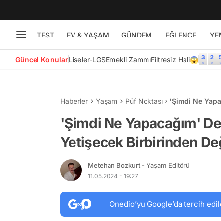
TEST
EV & YAŞAM
GÜNDEM
EĞLENCE
YE
Güncel Konular
Liseler-LGS
Emekli Zammı
Filtresiz Hali😱
Haberler
Yaşam
Püf Noktası
'Şimdi Ne Yapa
Birbirinden Değ
'Şimdi Ne Yapacağım' De
Yetişecek Birbirinden Değ
Metehan Bozkurt
- Yaşam Editörü
11.05.2024 - 19:27
Onedio’yu Google’da tercih edil