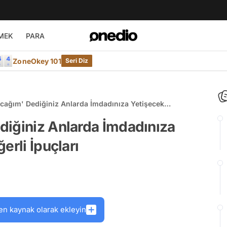
MEK
PARA
ZoneOkey 101
Seri Diz
cağım' Dediğiniz Anlarda İmdadınıza Yetişecek
erli İpuçları
diğiniz Anlarda İmdadınıza
erli İpuçları
en kaynak olarak ekleyin