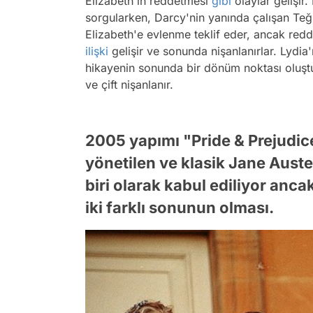
Elizabeth'in reddetmesi
gibi
olaylar gelişir.
sorgularken, Darcy'nin yanında çalışan Te
Elizabeth'e evlenme teklif eder, ancak redd
ilişki
gelişir ve sonunda nişanlanırlar. Lydi
hikayenin sonunda bir dönüm noktası oluştu
ve çift nişanlanır.
2005 yapımı "Pride & Prejudice
yönetilen ve klasik Jane Aust
biri olarak kabul ediliyor anca
iki farklı sonunun olması.