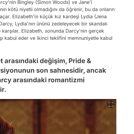
Darcy'nin Bingley (Simon Woods) ve Jane'i
n kötü niyetli olmadığını da öğrenir, bu da onların
açar. Elizabeth'in küçük kız kardeşi Lydia (Jena
arcy, Lydia'nın ününü zedeleyecek bir skandalı
e karşılar. Elizabeth, sonunda Darcy'nin gerçek
şı kabul eder ve ikinci teklifini memnuniyetle kabul
t arasındaki değişim, Pride &
versiyonunun son sahnesidir, ancak
arcy arasındaki romantizmi
r.