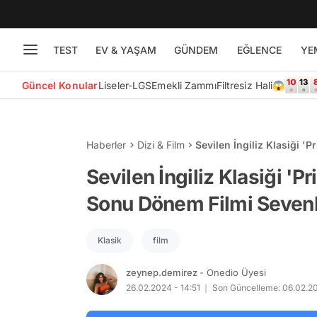
TEST
EV & YAŞAM
GÜNDEM
EĞLENCE
YE
Güncel Konular
Liseler-LGS
Emekli Zammı
Filtresiz Hali😱
Haberler
Dizi & Film
Sevilen İngiliz Klasiği '
Şaşırttı!
Sevilen İngiliz Klasiği 'Pr
Sonu Dönem Filmi Sevenle
Klasik
film
zeynep.demirez
- Onedio Üyesi
26.02.2024 - 14:51
Son Güncelleme: 06.02.20