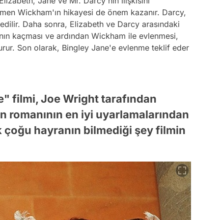
 Elizabeth, Jane ve Mr. Darcy'nin ilişkisini
ğmen Wickham'ın hikayesi de önem kazanır. Darcy,
edilir. Daha sonra, Elizabeth ve Darcy arasındaki
a'nın kaçması ve ardından Wickham ile evlenmesi,
rur. Son olarak, Bingley Jane'e evlenme teklif eder
" filmi, Joe Wright tarafından
en romanının en iyi uyarlamalarından
k çoğu hayranın bilmediği şey filmin