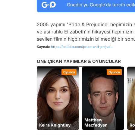
Onedio’yu Google’da tercih edil
2005 yapımı 'Pride & Prejudice' hepimizin 
ve asi ruhlu Elizabeth'in hikayesi hepimiz
sevilen filmin hiçbirimizin bilmediği bir s
Kaynak:
https://collider.com/pride-and-prejud...
ÖNE ÇIKAN YAPIMLAR & OYUNCULAR
Oyuncu
Oyuncu
Matthew
Keira Knightley
Macfadyen
Ro