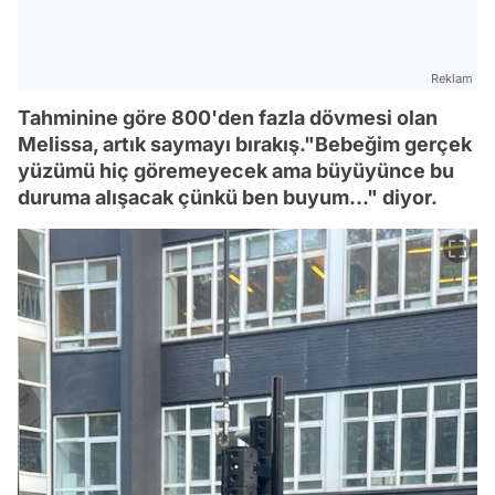
Reklam
Tahminine göre 800'den fazla dövmesi olan
Melissa, artık saymayı bırakış."Bebeğim gerçek
yüzümü hiç göremeyecek ama büyüyünce bu
duruma alışacak çünkü ben buyum..." diyor.