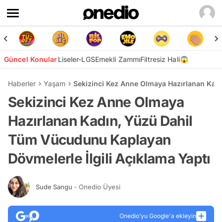
Güncel Konular
Liseler-LGS
Emekli Zammı
Filtresiz Hali😱
Haberler
Yaşam
Sekizinci Kez Anne Olmaya Hazırlanan Kadı
Sekizinci Kez Anne Olmaya
Hazırlanan Kadın, Yüzü Dahil
Tüm Vücudunu Kaplayan
Dövmelerle İlgili Açıklama Yaptı
Sude Sangu
- Onedio Üyesi
Onedio’yu Google'a ekleyin