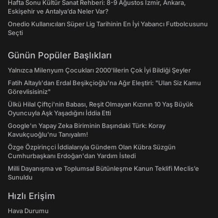
Hafta Sonu Kültür Sanat Rehberi: 8-9 Ağustos İzmir, Ankara,
Eskişehir ve Antalya’da Neler Var?
Onedio Kullanıcıları Süper Lig Tarihinin En İyi Yabancı Futbolcusunu
Seçti
Günün Popüler Başlıkları
Yalnızca Milenyum Çocukları 2000'lilerin Çok İyi Bildiği Şeyler
Fatih Altaylı'dan Erdal Beşikçioğlu'na Ağır Eleştiri: "Ulan Siz Kamu
Görevlisisiniz"
Ülkü Hilal Çiftçi'nin Babası, Reşit Olmayan Kızının 10 Yaş Büyük
Oyuncuyla Aşk Yaşadığını İddia Etti
Google'ın Yapay Zeka Biriminin Başındaki Türk: Koray
Kavukçuoğlu'nu Tanıyalım!
Özge Özpirinçci İddialarıyla Gündem Olan Kübra Süzgün
Cumhurbaşkanı Erdoğan'dan Yardım İstedi
Milli Dayanışma ve Toplumsal Bütünleşme Kanun Teklifi Meclis’e
Sunuldu
Hızlı Erişim
Hava Durumu