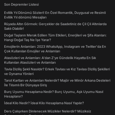
Son Depremler Listesi
Evlilik Yıl Dönümü Sözleri! En Özel Romantik, Duygusal ve Resimli
Evlilik Yıl dönümü Mesajları
Rüyada Altın Görmek: Gerçekler de Saadetiniz de Çil Çil Altınlarda
Saklı Olabilir!
Doğal Taşların Merak Edilen Tüm Etkileri, Enerjileri ve Şifa Alanları:
Hangi Doğal Taş Ne İşe Yarar?
Emojilerin Anlamları: 2023 WhatsApp, Instagram ve Twitter'da En
Çok Kullanılan Emojiler ve Anlamları
Atasözleri ve Anlamları: A'dan Z'ye Gündelik Hayatta En Sık
Kullanılan Atasözleri ve Anlamları
Tavla Diziliş Şekli Nasıldır? Erkek Tavlası ve Kız Tavlası Diziliş Şekilleri
ve Oynama Yönleri
Tarot Kartları ve Anlamları Nelerdir? Majör ve Minör Arkana Desteleri
İle Tılsımlı Bir Dünyaya Giriş
Burç Uyumu Hesaplama Nedir? Burç Uyumu, Aşk Uyumu Nasıl
Hesaplanır?
İdeal Kilo Nedir? İdeal Kilo Hesaplama Nasıl Yapılır?
Ders Çalışırken Dinlenecek Müzikler Nelerdir? Müziksiz