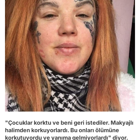
"Çocuklar korktu ve beni geri istediler. Makyajlı
halimden korkuyorlardı. Bu onları ölümüne
korkutuyordu ve yanıma gelmiyorlardı" diyor.