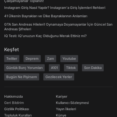
Çalışamayanlar Toplanın!
Instagram Giriş Nasıl Yapılır? Instagram'a Giriş İşlemleri Rehberi
41 Ülkenin Bayrakları ve Ülke Bayraklarının Anlamları
GTA San Andreas Hileleri! Oynamaya Doyamayanlar İçin Güncel San
Andreas Şifreleri
IQ Testi: IQ'unuzun Kaç Olduğunu Merak Ettiniz mi?
Keşfet
Twitter
Deprem
Zam
Youtube
Günlük Burç Yorumları
A101
Tiktok
Son Dakika
Bugün Ne Pişirsem
Gezilecek Yerler
Hakkımızda
Kariyer
Geri Bildirim
Kullanıcı Sözleşmesi
Gizlilik Politikası
Yayın İlkeleri
Topluluk Kuralları
Künye