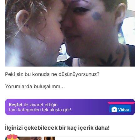
Video
Peki siz bu konuda ne düşünüyorsunuz?
Test
Yorumlarda buluşalımm...
Gündem
Magazin
Keşfet
ile ziyaret ettiğin
Video
tüm kategorileri tek akışta gör!
Test
İlginizi çekebilecek bir kaç içerik daha!