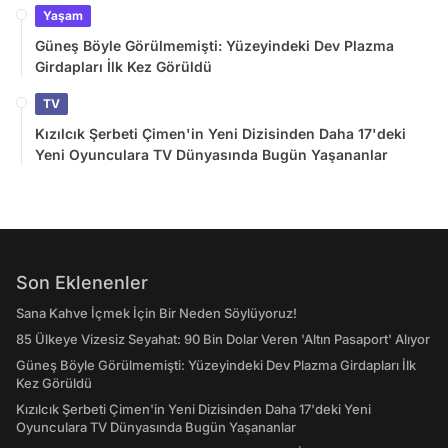
Yaşam
Güneş Böyle Görülmemişti: Yüzeyindeki Dev Plazma
Girdapları İlk Kez Görüldü
TV
Kızılcık Şerbeti Çimen'in Yeni Dizisinden Daha 17'deki
Yeni Oyunculara TV Dünyasında Bugün Yaşananlar
Son Eklenenler
Sana Kahve İçmek İçin Bir Neden Söylüyoruz!
85 Ülkeye Vizesiz Seyahat: 90 Bin Dolar Veren 'Altın Pasaport' Alıyor
Güneş Böyle Görülmemişti: Yüzeyindeki Dev Plazma Girdapları İlk
Kez Görüldü
Kızılcık Şerbeti Çimen'in Yeni Dizisinden Daha 17'deki Yeni
Oyunculara TV Dünyasında Bugün Yaşananlar