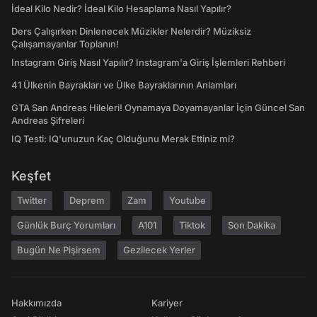
İdeal Kilo Nedir? İdeal Kilo Hesaplama Nasıl Yapılır?
Ders Çalışırken Dinlenecek Müzikler Nelerdir? Müziksiz
Çalışamayanlar Toplanın!
Instagram Giriş Nasıl Yapılır? Instagram'a Giriş İşlemleri Rehberi
41 Ülkenin Bayrakları ve Ülke Bayraklarının Anlamları
GTA San Andreas Hileleri! Oynamaya Doyamayanlar İçin Güncel San
Andreas Şifreleri
IQ Testi: IQ'unuzun Kaç Olduğunu Merak Ettiniz mi?
Keşfet
Twitter
Deprem
Zam
Youtube
Günlük Burç Yorumları
A101
Tiktok
Son Dakika
Bugün Ne Pişirsem
Gezilecek Yerler
Hakkımızda
Kariyer