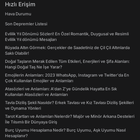
Hızlı Erişim
Hava Durumu
Son Depremler Listesi
Evlilik Yıl Dönümü Sözleri! En Özel Romantik, Duygusal ve Resimli
Evlilik Yıl dönümü Mesajları
Rüyada Altın Görmek: Gerçekler de Saadetiniz de Çil Çil Altınlarda
Saklı Olabilir!
Doğal Taşların Merak Edilen Tüm Etkileri, Enerjileri ve Şifa Alanları:
Hangi Doğal Taş Ne İşe Yarar?
Emojilerin Anlamları: 2023 WhatsApp, Instagram ve Twitter'da En
Çok Kullanılan Emojiler ve Anlamları
Atasözleri ve Anlamları: A'dan Z'ye Gündelik Hayatta En Sık
Kullanılan Atasözleri ve Anlamları
Tavla Diziliş Şekli Nasıldır? Erkek Tavlası ve Kız Tavlası Diziliş Şekilleri
ve Oynama Yönleri
Tarot Kartları ve Anlamları Nelerdir? Majör ve Minör Arkana Desteleri
İle Tılsımlı Bir Dünyaya Giriş
Burç Uyumu Hesaplama Nedir? Burç Uyumu, Aşk Uyumu Nasıl
Hesaplanır?