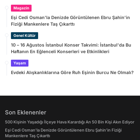
Magazin
Eşi Cedi Osman'la Denizde Görüntülenen Ebru Şahin'in
Fiziği Mankenlere Taş Çıkarttı
Genel Kültür
10 – 16 Ağustos İstanbul Konser Takvimi: İstanbul'da Bu
Haftanın En Eğlenceli Konserleri ve Etkinlikleri
Yaşam
Evdeki Alışkanlıklarına Göre Ruh Eşinin Burcu Ne Olmalı?
Son Eklenenler
500 Kişinin Yaşadığı İlçeye Hava Karardığı An 50 Bin Kişi Akın Ediyor
Eşi Cedi Osman'la Denizde Görüntülenen Ebru Şahin'in Fiziği
Mankenlere Taş Çıkarttı