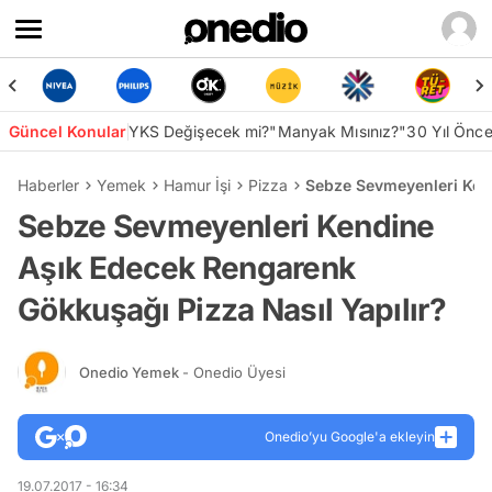
Güncel Konular
YKS Değişecek mi?
"Manyak Mısınız?"
30 Yıl Önc
Haberler
Yemek
Hamur İşi
Pizza
Sebze Sevmeyenleri Kend
Sebze Sevmeyenleri Kendine
Aşık Edecek Rengarenk
Gökkuşağı Pizza Nasıl Yapılır?
Onedio Yemek
- Onedio Üyesi
Onedio’yu Google'a ekleyin
19.07.2017 - 16:34