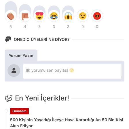
6
4
3
3
3
0
0
ONEDİO ÜYELERİ NE DİYOR?
Yorum Yazın
En Yeni İçerikler!
Gündem
500 Kişinin Yaşadığı İlçeye Hava Karardığı An 50 Bin Kişi
Akın Ediyor