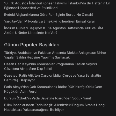
10 – 16 Ağustos İstanbul Konser Takvimi: İstanbul'da Bu Haftanın En
Eğlenceli Konserleri ve Etkinlikleri
Evdeki Alışkanlıklarına Göre Ruh Eşinin Burcu Ne Olmalı?
Yargıtay’dan Milyonlarca Emekliyi İlgilendiren Emsal Karar
İndirim Günleri Başlıyor! 8 - 14 Ağustos Haftasında A101 ve BİM
Aktüel Ürünler Listesinde Ne Var?
Günün Popüler Başlıkları
Türkiye, Arabistan ve Pakistan Arasında Mekke Anlaşması: Birine
Yapılan Saldırı Hepsine Yapılmış Sayılacak
Hasan Can Kaya’nın Konuşanlar Programına Katılan Seyirci
Gözaltına Alınıp Sınır Dışı Edildi
Gazeteci Fatih Atik'ten Çarpıcı İddia: Çerçeve Yasa Selahattin
Demirtaş'ı Kapsıyor
Fatih Altaylı’dan Çok Konuşulacak İddia: ROK İtirafçı Oldu Cem
Küçük’ün Adını Verdi
Dursun Özbek'in Veda Davetine Icardi'den Soğuk Yanıt
Bilim İnsanlarından Tarihi Keşif: Ailenizdeki Doğum Sıranız Hangi
Hastalıklara Yakalanacağınızı Belirliyor