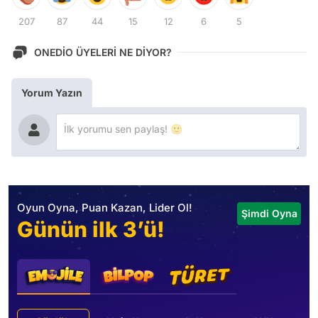
207
87
44
15
12
6
5
ONEDİO ÜYELERİ NE DİYOR?
Yorum Yazın
Oyun Oyna, Puan Kazan, Lider Ol!
Şimdi Oyna
Günün ilk 3’ü!