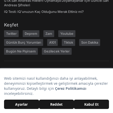
GTA San Andreas Hileleri! Oynamaya Doyamayanlar İçin Güncel San
Andreas Şifreleri
IQ Testi: IQ'unuzun Kaç Olduğunu Merak Ettiniz mi?
Keşfet
Twitter
Deprem
Zam
Youtube
Günlük Burç Yorumları
A101
Tiktok
Son Dakika
Bugün Ne Pişirsem
Gezilecek Yerler
Hakkımızda
Kariyer
Geri Bildirim
Kullanıcı Sözleşmesi
Gizlilik Politikası
Yayın İlkeleri
Topluluk Kuralları
Künye
Reklam
RSS
İletişim