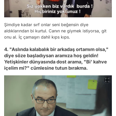
Şimdiye kadar sırf onlar seni beğensin diye
aldıklarından bi kurtul. Canın ne giymek istiyorsa, git
onu al. İç çamaşırı dahil kıps kıps.
4. "Aslında kalabalık bir arkadaş ortamım olsa,"
diye söze başladıysan aramıza hoş geldin!
Yetişkinler dünyasında dost arama, "Bi' kahve
içelim mi?" cümlesine tutun bırakma.