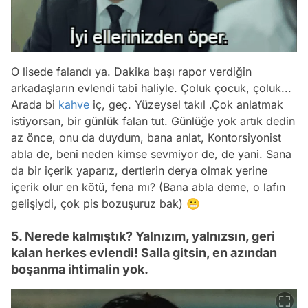
O lisede falandı ya. Dakika başı rapor verdiğin
arkadaşların evlendi tabi haliyle. Çoluk çocuk, çoluk...
Arada bi
kahve
iç, geç. Yüzeysel takıl .Çok anlatmak
istiyorsan, bir günlük falan tut. Günlüğe yok artık dedin
az önce, onu da duydum, bana anlat, Kontorsiyonist
abla de, beni neden kimse sevmiyor de, de yani. Sana
da bir içerik yaparız, dertlerin derya olmak yerine
içerik olur en kötü, fena mı? (Bana abla deme, o lafın
gelişiydi, çok pis bozuşuruz bak) 😬
5. Nerede kalmıştık? Yalnızım, yalnızsın, geri
kalan herkes evlendi! Salla gitsin, en azından
boşanma ihtimalin yok.