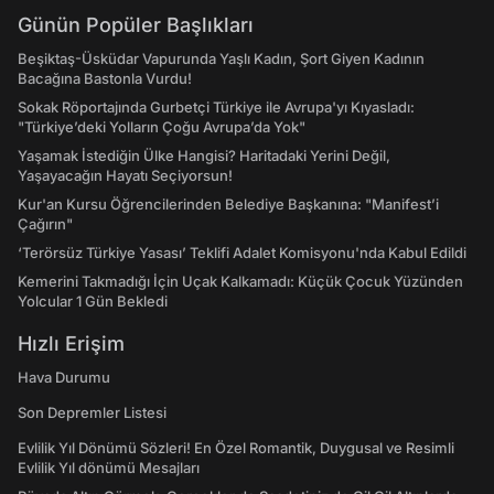
Günün Popüler Başlıkları
Beşiktaş-Üsküdar Vapurunda Yaşlı Kadın, Şort Giyen Kadının
Bacağına Bastonla Vurdu!
Sokak Röportajında Gurbetçi Türkiye ile Avrupa'yı Kıyasladı:
"Türkiye’deki Yolların Çoğu Avrupa’da Yok"
Yaşamak İstediğin Ülke Hangisi? Haritadaki Yerini Değil,
Yaşayacağın Hayatı Seçiyorsun!
Kur'an Kursu Öğrencilerinden Belediye Başkanına: "Manifest’i
Çağırın"
‘Terörsüz Türkiye Yasası’ Teklifi Adalet Komisyonu'nda Kabul Edildi
Kemerini Takmadığı İçin Uçak Kalkamadı: Küçük Çocuk Yüzünden
Yolcular 1 Gün Bekledi
Hızlı Erişim
Hava Durumu
Son Depremler Listesi
Evlilik Yıl Dönümü Sözleri! En Özel Romantik, Duygusal ve Resimli
Evlilik Yıl dönümü Mesajları