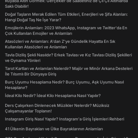
Rüyada Altın Görmek: Gerçekler de Saadetiniz de Çil Çil Altınlarda
Saklı Olabilir!
Doğal Taşların Merak Edilen Tüm Etkileri, Enerjileri ve Şifa Alanları:
Hangi Doğal Taş Ne İşe Yarar?
Emojilerin Anlamları: 2023 WhatsApp, Instagram ve Twitter'da En
Çok Kullanılan Emojiler ve Anlamları
Atasözleri ve Anlamları: A'dan Z'ye Gündelik Hayatta En Sık
Kullanılan Atasözleri ve Anlamları
Tavla Diziliş Şekli Nasıldır? Erkek Tavlası ve Kız Tavlası Diziliş Şekilleri
ve Oynama Yönleri
Tarot Kartları ve Anlamları Nelerdir? Majör ve Minör Arkana Desteleri
İle Tılsımlı Bir Dünyaya Giriş
Burç Uyumu Hesaplama Nedir? Burç Uyumu, Aşk Uyumu Nasıl
Hesaplanır?
İdeal Kilo Nedir? İdeal Kilo Hesaplama Nasıl Yapılır?
Ders Çalışırken Dinlenecek Müzikler Nelerdir? Müziksiz
Çalışamayanlar Toplanın!
Instagram Giriş Nasıl Yapılır? Instagram'a Giriş İşlemleri Rehberi
41 Ülkenin Bayrakları ve Ülke Bayraklarının Anlamları