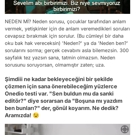
NEDEN Mİ? Neden sorusu, çocuklar tarafından anlam
vermek, yetişkinler için de anlam veremedikleri soruları
cevapsız bırakmak için sorulur. (Bu cümleyi bir daha
oku bak hak vereceksin) 'Neden?' ya da 'Neden ben?'
sorularını sorma; gerçek cevabını asla bilemezsin. 300
sayfalık tez yazsın sana, tatmin olmazsın. Neden
sorusunu soruyorsan, olmamıştır zaten; uza.
Şimdiii ne kadar bekleyeceğini bir şekilde
çözmen için sana önerebileceğim yüzlerce
Onedio testi var. "Sen buldun mu da sanki
editör?" diye sorarsan da "Boşuna mı yazdım
ben bunları?" der, gönül koyarım. Ne dedik?
Aramızda! 😉