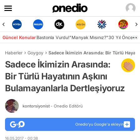
Güncel Konular
Bastonla Vurdu!
"Manyak Mısınız?"
30 Yıl Önce👀
Haberler
Goygoy
Sadece İkimizin Arasında: Bir Türlü Hayatı
Sadece İkimizin Arasında:
Bir Türlü Hayatının Aşkını
Bulamayanlarla Dertleşiyoruz
kontorsiyonist
- Onedio Editörü
Onedio’yu Google'a ekleyin
16.05.2017 - 00:38