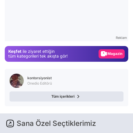
Video
Test
Gündem
Reklam
Magazin
Keşfet
ile ziyaret ettiğin
Video
tüm kategorileri tek akışta gör!
Test
kontorsiyonist
Onedio Editörü
Tüm içerikleri
Sana Özel Seçtiklerimiz