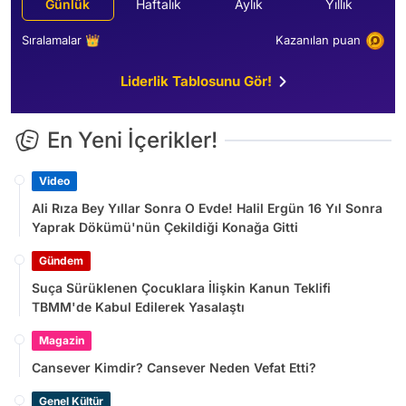
Günlük
Haftalık
Aylık
Yıllık
Sıralamalar 👑
Kazanılan puan
Liderlik Tablosunu Gör!
En Yeni İçerikler!
Video
Ali Rıza Bey Yıllar Sonra O Evde! Halil Ergün 16 Yıl Sonra
Yaprak Dökümü'nün Çekildiği Konağa Gitti
Gündem
Suça Sürüklenen Çocuklara İlişkin Kanun Teklifi
TBMM'de Kabul Edilerek Yasalaştı
Magazin
Cansever Kimdir? Cansever Neden Vefat Etti?
Genel Kültür