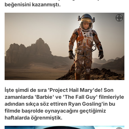
beğenisini kazanmıştı.
İşte şimdi de sıra 'Project Hail Mary'de! Son
zamanlarda 'Barbie' ve 'The Fall Guy' filmleriyle
adından sıkça söz ettiren Ryan Gosling'in bu
filmde başrolde oynayacağını geçtiğimiz
haftalarda öğrenmiştik.