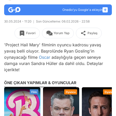
Onedio’yu Google'a ekleyin
30.05.2024 - 11:20
Son Güncelleme: 06.02.2026 - 22:58
Favori
Yorum Yap
Paylaş
'Project Hail Mary' filminin oyuncu kadrosu yavaş
yavaş belli oluyor. Başrolünde Ryan Gosling'in
oynayacağı filme
Oscar
adaylığıyla geçen seneye
damga vuran Sandra Hüller da dahil oldu. Detaylar
içerikte!
ÖNE ÇIKAN YAPIMLAR & OYUNCULAR
Film
Oyuncu
Oyuncu