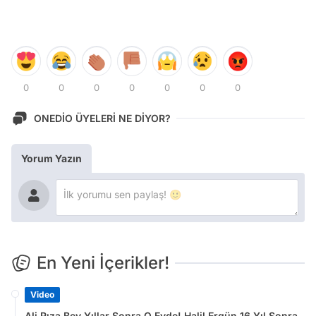
0
0
0
0
0
0
0
ONEDİO ÜYELERİ NE DİYOR?
Yorum Yazın
En Yeni İçerikler!
Video
Ali Rıza Bey Yıllar Sonra O Evde! Halil Ergün 16 Yıl Sonra