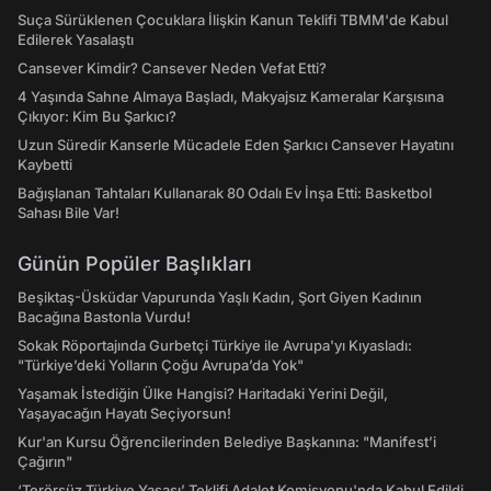
Suça Sürüklenen Çocuklara İlişkin Kanun Teklifi TBMM'de Kabul
Edilerek Yasalaştı
Cansever Kimdir? Cansever Neden Vefat Etti?
4 Yaşında Sahne Almaya Başladı, Makyajsız Kameralar Karşısına
Çıkıyor: Kim Bu Şarkıcı?
Uzun Süredir Kanserle Mücadele Eden Şarkıcı Cansever Hayatını
Kaybetti
Bağışlanan Tahtaları Kullanarak 80 Odalı Ev İnşa Etti: Basketbol
Sahası Bile Var!
Günün Popüler Başlıkları
Beşiktaş-Üsküdar Vapurunda Yaşlı Kadın, Şort Giyen Kadının
Bacağına Bastonla Vurdu!
Sokak Röportajında Gurbetçi Türkiye ile Avrupa'yı Kıyasladı:
"Türkiye’deki Yolların Çoğu Avrupa’da Yok"
Yaşamak İstediğin Ülke Hangisi? Haritadaki Yerini Değil,
Yaşayacağın Hayatı Seçiyorsun!
Kur'an Kursu Öğrencilerinden Belediye Başkanına: "Manifest’i
Çağırın"
‘Terörsüz Türkiye Yasası’ Teklifi Adalet Komisyonu'nda Kabul Edildi