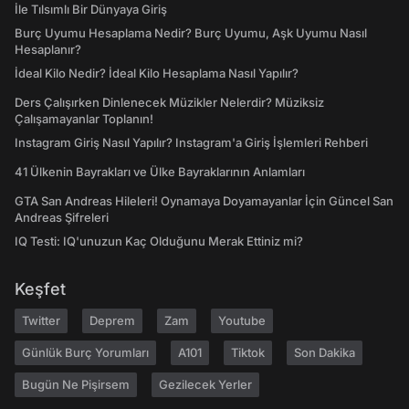
İle Tılsımlı Bir Dünyaya Giriş
Burç Uyumu Hesaplama Nedir? Burç Uyumu, Aşk Uyumu Nasıl
Hesaplanır?
İdeal Kilo Nedir? İdeal Kilo Hesaplama Nasıl Yapılır?
Ders Çalışırken Dinlenecek Müzikler Nelerdir? Müziksiz
Çalışamayanlar Toplanın!
Instagram Giriş Nasıl Yapılır? Instagram'a Giriş İşlemleri Rehberi
41 Ülkenin Bayrakları ve Ülke Bayraklarının Anlamları
GTA San Andreas Hileleri! Oynamaya Doyamayanlar İçin Güncel San
Andreas Şifreleri
IQ Testi: IQ'unuzun Kaç Olduğunu Merak Ettiniz mi?
Keşfet
Twitter
Deprem
Zam
Youtube
Günlük Burç Yorumları
A101
Tiktok
Son Dakika
Bugün Ne Pişirsem
Gezilecek Yerler