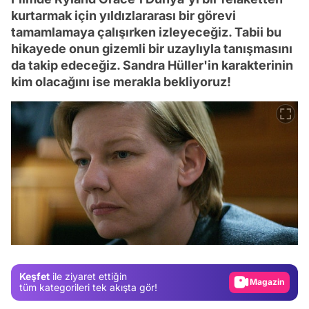
kurtarmak için yıldızlararası bir görevi
tamamlamaya çalışırken izleyeceğiz. Tabii bu
hikayede onun gizemli bir uzaylıyla tanışmasını
da takip edeceğiz. Sandra Hüller'in karakterinin
kim olacağını ise merakla bekliyoruz!
Video
Test
Gündem
Magazin
Keşfet
ile ziyaret ettiğin
Video
tüm kategorileri tek akışta gör!
Test