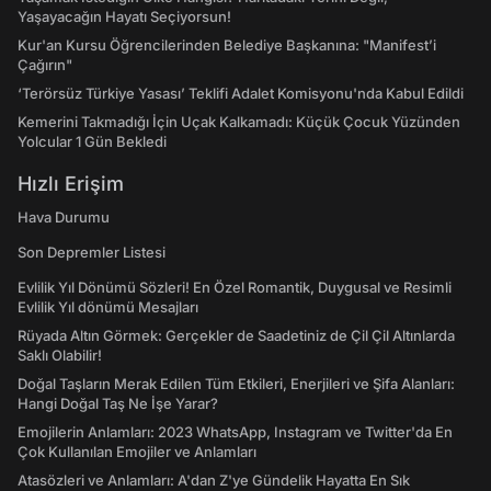
Yaşayacağın Hayatı Seçiyorsun!
Kur'an Kursu Öğrencilerinden Belediye Başkanına: "Manifest’i
Çağırın"
‘Terörsüz Türkiye Yasası’ Teklifi Adalet Komisyonu'nda Kabul Edildi
Kemerini Takmadığı İçin Uçak Kalkamadı: Küçük Çocuk Yüzünden
Yolcular 1 Gün Bekledi
Hızlı Erişim
Hava Durumu
Son Depremler Listesi
Evlilik Yıl Dönümü Sözleri! En Özel Romantik, Duygusal ve Resimli
Evlilik Yıl dönümü Mesajları
Rüyada Altın Görmek: Gerçekler de Saadetiniz de Çil Çil Altınlarda
Saklı Olabilir!
Doğal Taşların Merak Edilen Tüm Etkileri, Enerjileri ve Şifa Alanları:
Hangi Doğal Taş Ne İşe Yarar?
Emojilerin Anlamları: 2023 WhatsApp, Instagram ve Twitter'da En
Çok Kullanılan Emojiler ve Anlamları
Atasözleri ve Anlamları: A'dan Z'ye Gündelik Hayatta En Sık