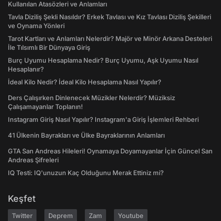
Kullanılan Atasözleri ve Anlamları
Tavla Diziliş Şekli Nasıldır? Erkek Tavlası ve Kız Tavlası Diziliş Şekilleri
ve Oynama Yönleri
Tarot Kartları ve Anlamları Nelerdir? Majör ve Minör Arkana Desteleri
İle Tılsımlı Bir Dünyaya Giriş
Burç Uyumu Hesaplama Nedir? Burç Uyumu, Aşk Uyumu Nasıl
Hesaplanır?
İdeal Kilo Nedir? İdeal Kilo Hesaplama Nasıl Yapılır?
Ders Çalışırken Dinlenecek Müzikler Nelerdir? Müziksiz
Çalışamayanlar Toplanın!
Instagram Giriş Nasıl Yapılır? Instagram'a Giriş İşlemleri Rehberi
41 Ülkenin Bayrakları ve Ülke Bayraklarının Anlamları
GTA San Andreas Hileleri! Oynamaya Doyamayanlar İçin Güncel San
Andreas Şifreleri
IQ Testi: IQ'unuzun Kaç Olduğunu Merak Ettiniz mi?
Keşfet
Twitter
Deprem
Zam
Youtube