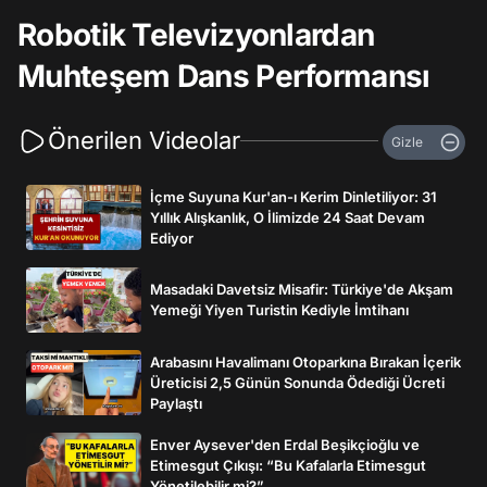
Robotik Televizyonlardan
Muhteşem Dans Performansı
Önerilen Videolar
Gizle
İçme Suyuna Kur'an-ı Kerim Dinletiliyor: 31
Yıllık Alışkanlık, O İlimizde 24 Saat Devam
Ediyor
Masadaki Davetsiz Misafir: Türkiye'de Akşam
Yemeği Yiyen Turistin Kediyle İmtihanı
Arabasını Havalimanı Otoparkına Bırakan İçerik
Üreticisi 2,5 Günün Sonunda Ödediği Ücreti
Paylaştı
Enver Aysever'den Erdal Beşikçioğlu ve
Etimesgut Çıkışı: “Bu Kafalarla Etimesgut
Yönetilebilir mi?”