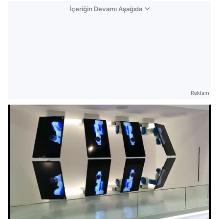
İçeriğin Devamı Aşağıda
Reklam
Video
Test
/
Gündem