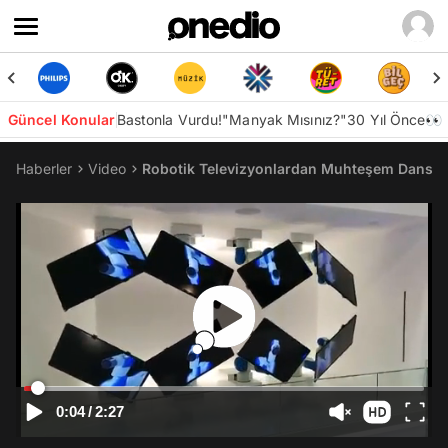
Güncel Konular
Bastonla Vurdu!
"Manyak Mısınız?"
30 Yıl Önce👀
Haberler
Video
Robotik Televizyonlardan Muhteşem Dans P
0:04
/
2:27