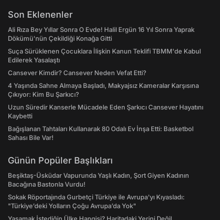
Son Eklenenler
Ali Rıza Bey Yıllar Sonra O Evde! Halil Ergün 16 Yıl Sonra Yaprak
Dökümü'nün Çekildiği Konağa Gitti
Suça Sürüklenen Çocuklara İlişkin Kanun Teklifi TBMM'de Kabul
Edilerek Yasalaştı
Cansever Kimdir? Cansever Neden Vefat Etti?
4 Yaşında Sahne Almaya Başladı, Makyajsız Kameralar Karşısına
Çıkıyor: Kim Bu Şarkıcı?
Uzun Süredir Kanserle Mücadele Eden Şarkıcı Cansever Hayatını
Kaybetti
Bağışlanan Tahtaları Kullanarak 80 Odalı Ev İnşa Etti: Basketbol
Sahası Bile Var!
Günün Popüler Başlıkları
Beşiktaş-Üsküdar Vapurunda Yaşlı Kadın, Şort Giyen Kadının
Bacağına Bastonla Vurdu!
Sokak Röportajında Gurbetçi Türkiye ile Avrupa'yı Kıyasladı:
"Türkiye’deki Yolların Çoğu Avrupa’da Yok"
Yaşamak İstediğin Ülke Hangisi? Haritadaki Yerini Değil,