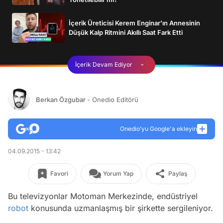
İçerik Üreticisi Kerem Enginar'ın Annesinin
Düşük Kalp Ritmini Akıllı Saat Fark Etti
İçerik Devam Ediyor
Berkan Özgubar
- Onedio Editörü
Onedio’yu Google'a ekleyin
04.09.2015 - 13:42
Favori
Yorum Yap
Paylaş
Bu televizyonlar Motoman Merkezinde, endüstriyel
robot
konusunda uzmanlaşmış bir şirkette sergileniyor.