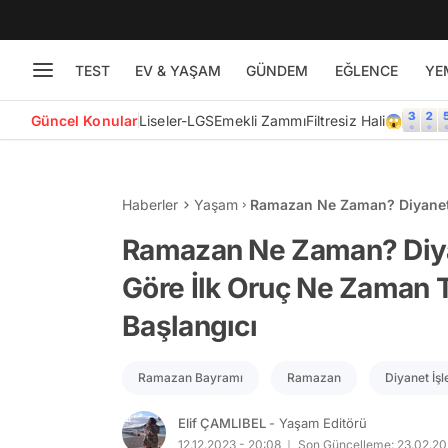
TEST
EV & YAŞAM
GÜNDEM
EĞLENCE
YE
Güncel Konular
Liseler-LGS
Emekli Zammı
Filtresiz Hali😱
Haberler
Yaşam
Ramazan Ne Zaman? Diyanet 
Tutulacak? İşte 2024 Ramaza
Ramazan Ne Zaman? Diya
Göre İlk Oruç Ne Zaman 
Başlangıcı
Ramazan Bayramı
Ramazan
Diyanet İşl
Elif ÇAMLIBEL
- Yaşam Editörü
12.12.2023 - 20:08
Son Güncelleme: 23.02.20