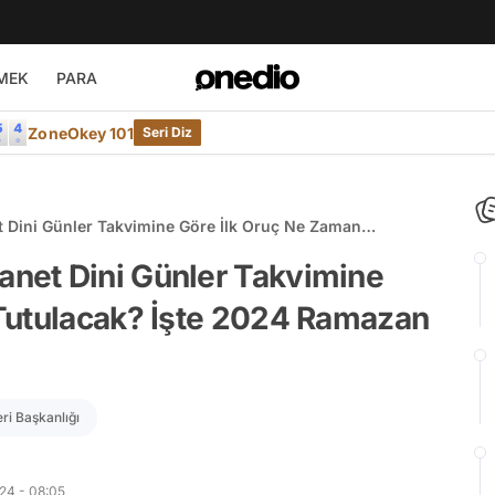
MEK
PARA
ZoneOkey 101
Seri Diz
Dini Günler Takvimine Göre İlk Oruç Ne Zaman
n Başlangıcı
net Dini Günler Takvimine
Tutulacak? İşte 2024 Ramazan
eri Başkanlığı
24 - 08:05