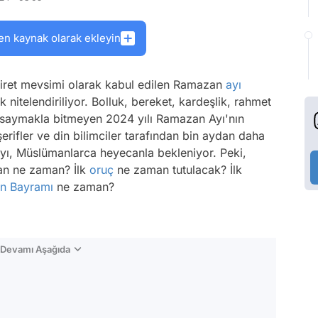
en kaynak olarak ekleyin
iret mevsimi olarak kabul edilen Ramazan
ayı
k nitelendiriliyor. Bolluk, bereket, kardeşlik, rahmet
ri saymakla bitmeyen 2024 yılı Ramazan Ayı'nın
şerifler ve din bilimciler tarafından bin aydan daha
ayı, Müslümanlarca heyecanla bekleniyor. Peki,
n ne zaman? İlk
oruç
ne zaman tutulacak? İlk
n Bayramı
ne zaman?
n Devamı Aşağıda