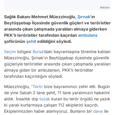
Reklam
Sağlık Bakanı Mehmet Müezzinoğlu,
Şırnak
’ın
Beytüşşebap İlçesinde güvenlik güçleri ve teröristler
arasında çıkan çatışmada yaralıları almaya giderken
PKK’lı teröristler tarafından kaçırılan
ambulans
şoförünün
şehit
edildiğini söyledi.
Seçim
bölgesi
Bursa
’daki bayramlaşma törenine katılan
Müezzinoğlu, Şırnak’ın Beytüşşebap ilçesinde güvenlik
güçleriyle teröristler arasında çıkan çatışmada yaralıları
almaya giden bir ambulansın, PKK’lı teröristler
tarafından kaçırıldığını söyledi.
Müezzinoğlu, '
Terör
bize bayramımızı zehir etti. Bugün
de yine Sabah 2 tane şehit, 11 tane yaralımızın haberini
aldık. İnsanlık dışı
tuzak
kuran bu terör örgütü ne yazık
ki yaralı kurtarmaya çalışan 112 ekiplerini kaçırdı.
Ekiplerimizden haber alamıyoruz. Bunların bir
dava
ile