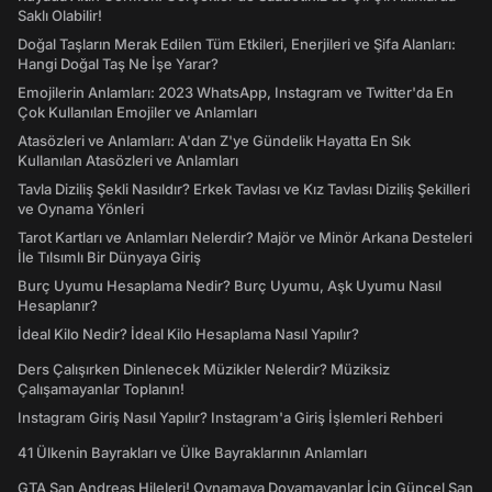
Saklı Olabilir!
Doğal Taşların Merak Edilen Tüm Etkileri, Enerjileri ve Şifa Alanları:
Hangi Doğal Taş Ne İşe Yarar?
Emojilerin Anlamları: 2023 WhatsApp, Instagram ve Twitter'da En
Çok Kullanılan Emojiler ve Anlamları
Atasözleri ve Anlamları: A'dan Z'ye Gündelik Hayatta En Sık
Kullanılan Atasözleri ve Anlamları
Tavla Diziliş Şekli Nasıldır? Erkek Tavlası ve Kız Tavlası Diziliş Şekilleri
ve Oynama Yönleri
Tarot Kartları ve Anlamları Nelerdir? Majör ve Minör Arkana Desteleri
İle Tılsımlı Bir Dünyaya Giriş
Burç Uyumu Hesaplama Nedir? Burç Uyumu, Aşk Uyumu Nasıl
Hesaplanır?
İdeal Kilo Nedir? İdeal Kilo Hesaplama Nasıl Yapılır?
Ders Çalışırken Dinlenecek Müzikler Nelerdir? Müziksiz
Çalışamayanlar Toplanın!
Instagram Giriş Nasıl Yapılır? Instagram'a Giriş İşlemleri Rehberi
41 Ülkenin Bayrakları ve Ülke Bayraklarının Anlamları
GTA San Andreas Hileleri! Oynamaya Doyamayanlar İçin Güncel San