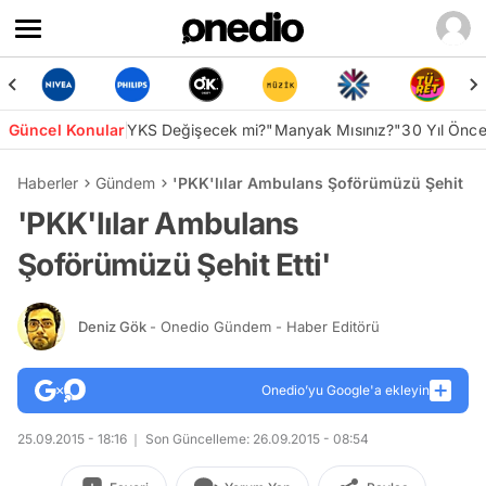
Güncel Konular
YKS Değişecek mi?
"Manyak Mısınız?"
30 Yıl Önc
Haberler
Gündem
'PKK'lılar Ambulans Şoförümüzü Şehit Ett
'PKK'lılar Ambulans
Şoförümüzü Şehit Etti'
Deniz Gök
- Onedio Gündem - Haber Editörü
Onedio’yu Google'a ekleyin
25.09.2015 - 18:16
Son Güncelleme: 26.09.2015 - 08:54