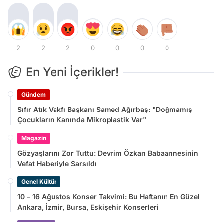
2
2
2
0
0
0
0
En Yeni İçerikler!
Gündem
Sıfır Atık Vakfı Başkanı Samed Ağırbaş: "Doğmamış
Çocukların Kanında Mikroplastik Var"
Magazin
Gözyaşlarını Zor Tuttu: Devrim Özkan Babaannesinin
Vefat Haberiyle Sarsıldı
Genel Kültür
10 – 16 Ağustos Konser Takvimi: Bu Haftanın En Güzel
Ankara, İzmir, Bursa, Eskişehir Konserleri