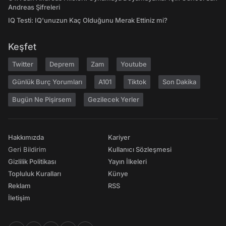
Andreas Şifreleri
IQ Testi: IQ'unuzun Kaç Olduğunu Merak Ettiniz mi?
Keşfet
Twitter
Deprem
Zam
Youtube
Günlük Burç Yorumları
A101
Tiktok
Son Dakika
Bugün Ne Pişirsem
Gezilecek Yerler
Hakkımızda
Kariyer
Geri Bildirim
Kullanıcı Sözleşmesi
Gizlilik Politikası
Yayın İlkeleri
Topluluk Kuralları
Künye
Reklam
RSS
İletişim