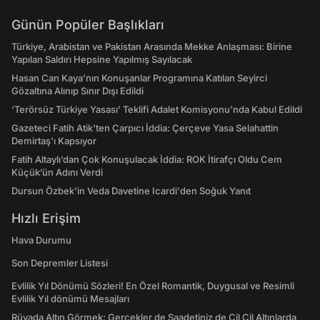
Günün Popüler Başlıkları
Türkiye, Arabistan ve Pakistan Arasında Mekke Anlaşması: Birine
Yapılan Saldırı Hepsine Yapılmış Sayılacak
Hasan Can Kaya’nın Konuşanlar Programına Katılan Seyirci
Gözaltına Alınıp Sınır Dışı Edildi
‘Terörsüz Türkiye Yasası’ Teklifi Adalet Komisyonu'nda Kabul Edildi
Gazeteci Fatih Atik'ten Çarpıcı İddia: Çerçeve Yasa Selahattin
Demirtaş'ı Kapsıyor
Fatih Altaylı’dan Çok Konuşulacak İddia: ROK İtirafçı Oldu Cem
Küçük’ün Adını Verdi
Dursun Özbek'in Veda Davetine Icardi'den Soğuk Yanıt
Hızlı Erişim
Hava Durumu
Son Depremler Listesi
Evlilik Yıl Dönümü Sözleri! En Özel Romantik, Duygusal ve Resimli
Evlilik Yıl dönümü Mesajları
Rüyada Altın Görmek: Gerçekler de Saadetiniz de Çil Çil Altınlarda