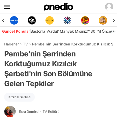
Güncel Konular
Bastonla Vurdu!
"Manyak Mısınız?"
30 Yıl Önce👀
Haberler
TV
Pembe'nin Şerrinden Korktuğumuz Kızılcık Şer
Pembe'nin Şerrinden
Korktuğumuz Kızılcık
Şerbeti'nin Son Bölümüne
Gelen Tepkiler
Kızılcık Şerbeti
Esra Demirci
- TV Editörü