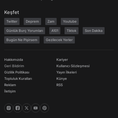
Keşfet
Twitter
Deprem
Zam
Youtube
Günlük Burç Yorumları
A101
Tiktok
Son Dakika
Bugün Ne Pişirsem
Gezilecek Yerler
Hakkımızda
Kariyer
Geri Bildirim
Kullanıcı Sözleşmesi
Gizlilik Politikası
Yayın İlkeleri
Topluluk Kuralları
Künye
Reklam
RSS
İletişim