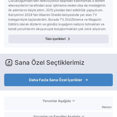
Çocukluğumdan beri televizyonun başından kalkmamak o dönem
ebeveynlerim tarafından azar işitmeme neden olsa da mesleğimin
ilk adımlarını böyle attım. 2015 yılından beri editörlük yapıyorum.
Kariyerimi 2024'ten itibaren Onedio bünyesinde yer alan TV
kategorisiyle taçlandırdım. Burada TV, Dizi/Sinema ve Magazin
Editörü olarak dizilerin ve gündüz kuşağının nabzını tutmaktan ve
kendi yorumlarımı okuyucuyla buluşturmaktan çok zevk alıyorum.
Tüm içerikleri
Sana Özel Seçtiklerimiz
Daha Fazla Sana Özel İçerikler
Yorumlar Aşağıda
Reklam
Yorumlar ve Emojiler Aşağıda