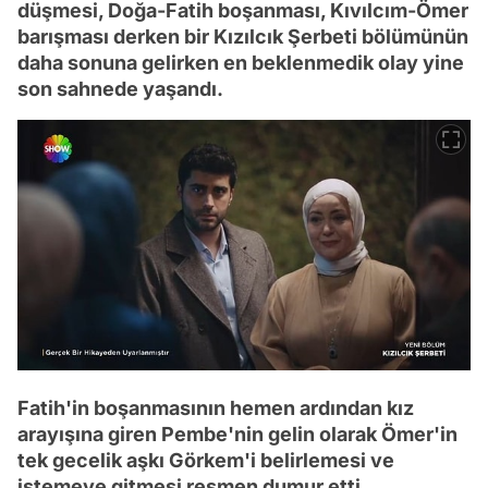
düşmesi, Doğa-Fatih boşanması, Kıvılcım-Ömer
barışması derken bir Kızılcık Şerbeti bölümünün
daha sonuna gelirken en beklenmedik olay yine
son sahnede yaşandı.
Fatih'in boşanmasının hemen ardından kız
arayışına giren Pembe'nin gelin olarak Ömer'in
tek gecelik aşkı Görkem'i belirlemesi ve
istemeye gitmesi resmen dumur etti.