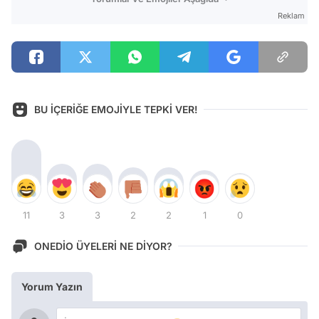
Reklam
BU İÇERİĞE EMOJİYLE TEPKİ VER!
11
3
3
2
2
1
0
ONEDİO ÜYELERİ NE DİYOR?
Yorum Yazın