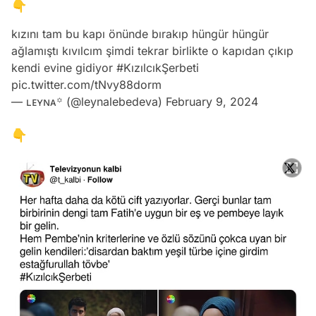
👇
kızını tam bu kapı önünde bırakıp hüngür hüngür
ağlamıştı kıvılcım şimdi tekrar birlikte o kapıdan çıkıp
kendi evine gidiyor
#KızılcıkŞerbeti
pic.twitter.com/tNvy88dorm
— ʟᴇʏɴᴀ꙳ (@leynalebedeva)
February 9, 2024
👇