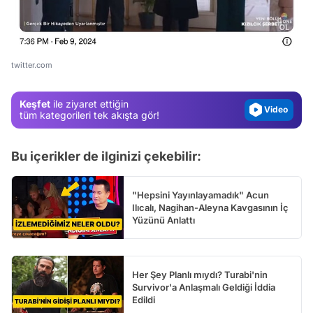
Test
Gündem
Magazin
twitter.com
Video
Keşfet
ile ziyaret ettiğin
Test
tüm kategorileri tek akışta gör!
Bu içerikler de ilginizi çekebilir:
"Hepsini Yayınlayamadık" Acun
Ilıcalı, Nagihan-Aleyna Kavgasının İç
Yüzünü Anlattı
Her Şey Planlı mıydı? Turabi'nin
Survivor'a Anlaşmalı Geldiği İddia
Edildi