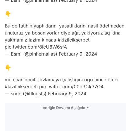
— Esm' (@pinhernalias)
February 9, 2024
👇
Bu oc fatihin yaptıklarını yasattiklarini nasil ödetmeden
unuturuz ya bosaniyorlar diye ağıt yakiyoruz aq kina
yakmamiz lazim kinaaa
#kizilcikşerbeti
pic.twitter.com/8icU8W6sfA
— Esm' (@pinhernalias)
February 9, 2024
👇
metehanın milf tavlamaya çalıştığını öğrenince ömer
#kızılcıkşerbeti
pic.twitter.com/00o3Ck37O4
— sude (@fllngsts)
February 9, 2024
İçeriğin Devamı Aşağıda