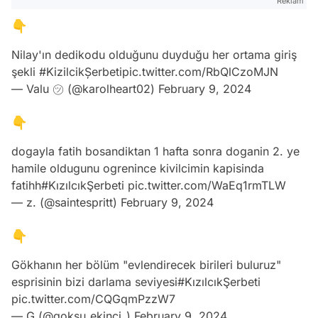
Reklam
👇
Nilay'ın dedikodu olduğunu duyduğu her ortama giriş
şekli
#KizilcikȘerbeti
pic.twitter.com/RbQlCzoMJN
— Valu ㋡ (@karolheart02)
February 9, 2024
👇
dogayla fatih bosandiktan 1 hafta sonra doganin 2. ye
hamile oldugunu ogrenince kivilcimin kapisinda
fatihh
#KızılcıkŞerbeti
pic.twitter.com/WaEq1rmTLW
— z. (@saintespritt)
February 9, 2024
👇
Gökhanın her bölüm "evlendirecek birileri buluruz"
esprisinin bizi darlama seviyesi
#KızılcıkŞerbeti
pic.twitter.com/CQGqmPzzW7
— G (@goksu_ekinci_)
February 9, 2024