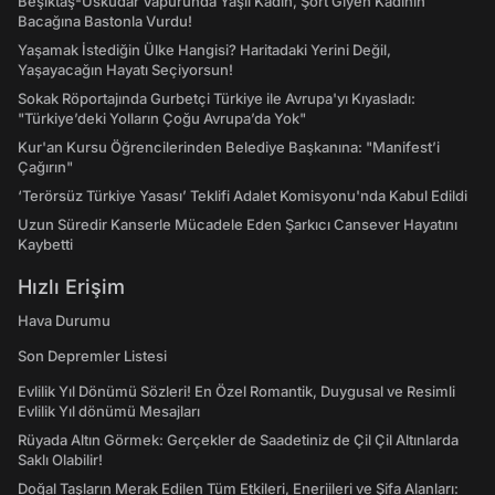
Beşiktaş-Üsküdar Vapurunda Yaşlı Kadın, Şort Giyen Kadının
Bacağına Bastonla Vurdu!
Yaşamak İstediğin Ülke Hangisi? Haritadaki Yerini Değil,
Yaşayacağın Hayatı Seçiyorsun!
Sokak Röportajında Gurbetçi Türkiye ile Avrupa'yı Kıyasladı:
"Türkiye’deki Yolların Çoğu Avrupa’da Yok"
Kur'an Kursu Öğrencilerinden Belediye Başkanına: "Manifest’i
Çağırın"
‘Terörsüz Türkiye Yasası’ Teklifi Adalet Komisyonu'nda Kabul Edildi
Uzun Süredir Kanserle Mücadele Eden Şarkıcı Cansever Hayatını
Kaybetti
Hızlı Erişim
Hava Durumu
Son Depremler Listesi
Evlilik Yıl Dönümü Sözleri! En Özel Romantik, Duygusal ve Resimli
Evlilik Yıl dönümü Mesajları
Rüyada Altın Görmek: Gerçekler de Saadetiniz de Çil Çil Altınlarda
Saklı Olabilir!
Doğal Taşların Merak Edilen Tüm Etkileri, Enerjileri ve Şifa Alanları: