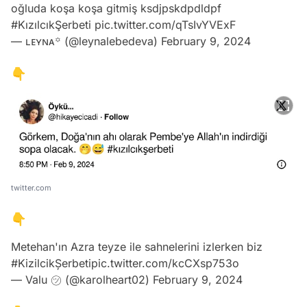
oğluda koşa koşa gitmiş ksdjpskdpdldpf
#KızılcıkŞerbeti
pic.twitter.com/qTsIvYVExF
— ʟᴇʏɴᴀ꙳ (@leynalebedeva)
February 9, 2024
👇
twitter.com
👇
Metehan'ın Azra teyze ile sahnelerini izlerken biz
#KizilcikȘerbeti
pic.twitter.com/kcCXsp753o
— Valu ㋡ (@karolheart02)
February 9, 2024