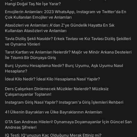
Hangi Doğal Taş Ne İşe Yarar?
Emojilerin Anlamları: 2023 WhatsApp, Instagram ve Twitter'da En
Çok Kullanılan Emojiler ve Anlamları
Atasözleri ve Anlamları: A'dan Z'ye Gündelik Hayatta En Sık
Kullanılan Atasözleri ve Anlamları
Tavla Diziliş Şekli Nasıldır? Erkek Tavlası ve Kız Tavlası Diziliş Şekilleri
ve Oynama Yönleri
Tarot Kartları ve Anlamları Nelerdir? Majör ve Minör Arkana Desteleri
İle Tılsımlı Bir Dünyaya Giriş
Burç Uyumu Hesaplama Nedir? Burç Uyumu, Aşk Uyumu Nasıl
Hesaplanır?
İdeal Kilo Nedir? İdeal Kilo Hesaplama Nasıl Yapılır?
Ders Çalışırken Dinlenecek Müzikler Nelerdir? Müziksiz
Çalışamayanlar Toplanın!
Instagram Giriş Nasıl Yapılır? Instagram'a Giriş İşlemleri Rehberi
41 Ülkenin Bayrakları ve Ülke Bayraklarının Anlamları
GTA San Andreas Hileleri! Oynamaya Doyamayanlar İçin Güncel San
Andreas Şifreleri
IQ Testi: IQ'unuzun Kaç Olduğunu Merak Ettiniz mi?