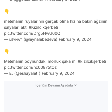
👇
metehanın rüyalarının gerçek olma hızına bakın ağzının
salyaları aktı
#KızılcıkŞerbeti
pic.twitter.com/Drg5HwU60Q
— ʟᴇʏɴᴀ꙳ (@leynalebedeva)
February 9, 2024
👇
Metehanın boynundaki morluk şaka mı
#kizilcikşerbeti
pic.twitter.com/hc00875tOz
— E. (@eshayalet_)
February 9, 2024
İçeriğin Devamı Aşağıda