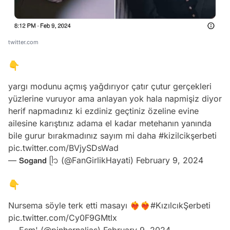
twitter.com
👇
yargı modunu açmış yağdırıyor çatır çutur gerçekleri
yüzlerine vuruyor ama anlayan yok hala napmişiz diyor
herif napmadınız ki ezdiniz geçtiniz özeline evine
ailesine karıştınız adama el kadar metehanın yanında
bile gurur bırakmadınız sayım mi daha
#kizilcikşerbeti
pic.twitter.com/BVjySDsWad
— 𝗦𝗼𝗴𝗮𝗻𝗱 ᥫ᭡ (@FanGirlikHayati)
February 9, 2024
👇
Nursema söyle terk etti masayı ❤️‍🔥❤️‍🔥
#KızılcıkŞerbeti
pic.twitter.com/Cy0F9GMtlx