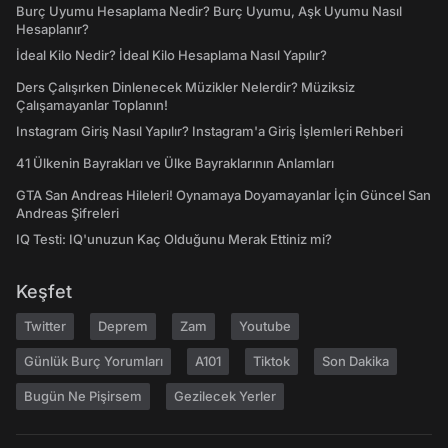
Burç Uyumu Hesaplama Nedir? Burç Uyumu, Aşk Uyumu Nasıl
Hesaplanır?
İdeal Kilo Nedir? İdeal Kilo Hesaplama Nasıl Yapılır?
Ders Çalışırken Dinlenecek Müzikler Nelerdir? Müziksiz
Çalışamayanlar Toplanın!
Instagram Giriş Nasıl Yapılır? Instagram'a Giriş İşlemleri Rehberi
41 Ülkenin Bayrakları ve Ülke Bayraklarının Anlamları
GTA San Andreas Hileleri! Oynamaya Doyamayanlar İçin Güncel San
Andreas Şifreleri
IQ Testi: IQ'unuzun Kaç Olduğunu Merak Ettiniz mi?
Keşfet
Twitter
Deprem
Zam
Youtube
Günlük Burç Yorumları
A101
Tiktok
Son Dakika
Bugün Ne Pişirsem
Gezilecek Yerler