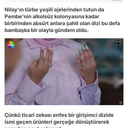
Nilay'ın türbe yeşili ojelerinden tutun da
Pembe'nin alkolsüz kolonyasına kadar
birbirinden absürt anlara şahit olan dizi bu defa
bambaşka bir olayla gündem oldu.
Çünkü ticari zekası enfes bir girişimci dizide
ismi geçen ürünleri gerçeğe dönüştürerek