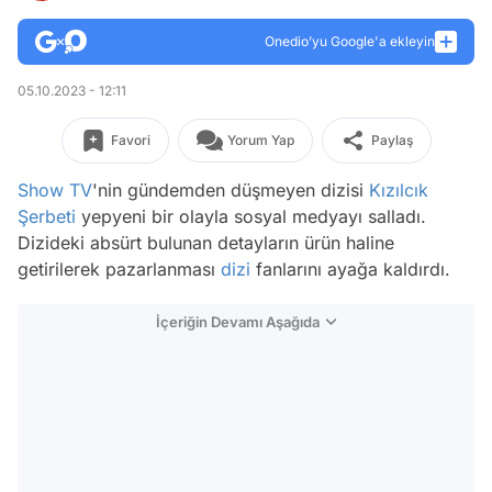
Onedio’yu Google'a ekleyin
05.10.2023 - 12:11
Favori
Yorum Yap
Paylaş
Show TV
'nin gündemden düşmeyen dizisi
Kızılcık
Şerbeti
yepyeni bir olayla sosyal medyayı salladı.
Dizideki absürt bulunan detayların ürün haline
getirilerek pazarlanması
dizi
fanlarını ayağa kaldırdı.
İçeriğin Devamı Aşağıda