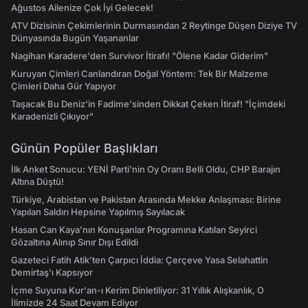
Ağustos Ailenize Çok İyi Gelecek!
ATV Dizisinin Çekimlerinin Durmasından 2 Reytinge Düşen Diziye TV
Dünyasında Bugün Yaşananlar
Nagihan Karadere'den Survivor İtirafı! "Ölene Kadar Giderim"
Kuruyan Çimleri Canlandıran Doğal Yöntem: Tek Bir Malzeme
Çimleri Daha Gür Yapıyor
Taşacak Bu Deniz'in Fadime'sinden Dikkat Çeken İtiraf! "İçimdeki
Karadenizli Çıkıyor"
Günün Popüler Başlıkları
İlk Anket Sonucu: YENİ Parti'nin Oy Oranı Belli Oldu, CHP Barajın
Altına Düştü!
Türkiye, Arabistan ve Pakistan Arasında Mekke Anlaşması: Birine
Yapılan Saldırı Hepsine Yapılmış Sayılacak
Hasan Can Kaya’nın Konuşanlar Programına Katılan Seyirci
Gözaltına Alınıp Sınır Dışı Edildi
Gazeteci Fatih Atik'ten Çarpıcı İddia: Çerçeve Yasa Selahattin
Demirtaş'ı Kapsıyor
İçme Suyuna Kur'an-ı Kerim Dinletiliyor: 31 Yıllık Alışkanlık, O
İlimizde 24 Saat Devam Ediyor