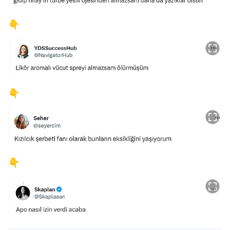
👇
👇
👇