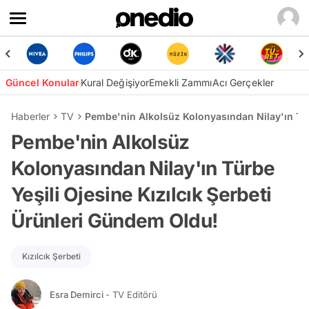
Güncel Konular
Kural Değişiyor
Emekli Zammı
Acı Gerçekler
Haberler
TV
Pembe'nin Alkolsüz Kolonyasından Nilay'ın Tür
Pembe'nin Alkolsüz
Kolonyasından Nilay'ın Türbe
Yeşili Ojesine Kızılcık Şerbeti
Ürünleri Gündem Oldu!
Kızılcık Şerbeti
Esra Demirci
- TV Editörü