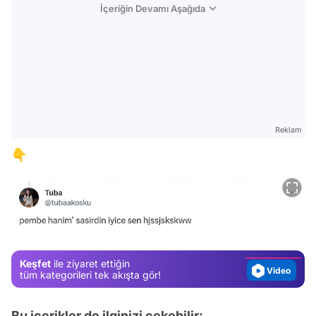
İçeriğin Devamı Aşağıda
Reklam
👇
Video
Test
Gündem
Magazin
Keşfet
ile ziyaret ettiğin
Video
tüm kategorileri tek akışta gör!
Test
Bu içerikler de ilginizi çekebilir: