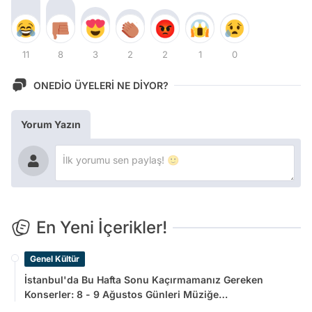
11
8
3
2
2
1
0
ONEDİO ÜYELERİ NE DİYOR?
Yorum Yazın
En Yeni İçerikler!
Genel Kültür
İstanbul'da Bu Hafta Sonu Kaçırmamanız Gereken
Konserler: 8 - 9 Ağustos Günleri Müziğe
Doyamayacaksınız!