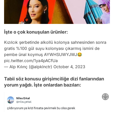
İşte o çok konuşulan ürünler:
Kızılcık şerbetinde alkollü kolonya sahnesinden sonra
gratis %100 gül suyu kolonyası çıkarmış ismini de
pembe ünal koymuş AYWHSUWYJWJ😂
pic.twitter.com/1ya4pACfUa
— Alp Kılınç (@alpklnctr)
October 4, 2023
Tabii söz konusu girişimciliğe dizi fanlarından
yorum yağdı. İşte onlardan bazıları: