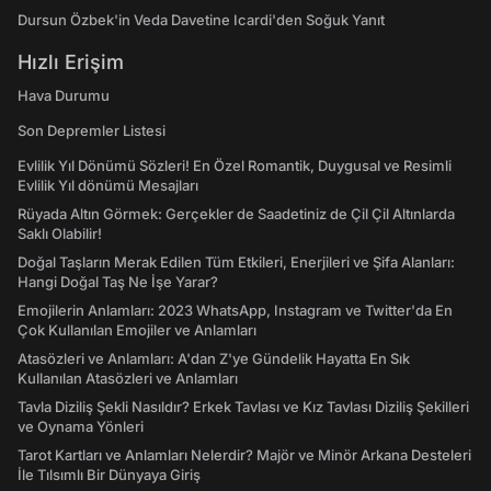
Dursun Özbek'in Veda Davetine Icardi'den Soğuk Yanıt
Hızlı Erişim
Hava Durumu
Son Depremler Listesi
Evlilik Yıl Dönümü Sözleri! En Özel Romantik, Duygusal ve Resimli
Evlilik Yıl dönümü Mesajları
Rüyada Altın Görmek: Gerçekler de Saadetiniz de Çil Çil Altınlarda
Saklı Olabilir!
Doğal Taşların Merak Edilen Tüm Etkileri, Enerjileri ve Şifa Alanları:
Hangi Doğal Taş Ne İşe Yarar?
Emojilerin Anlamları: 2023 WhatsApp, Instagram ve Twitter'da En
Çok Kullanılan Emojiler ve Anlamları
Atasözleri ve Anlamları: A'dan Z'ye Gündelik Hayatta En Sık
Kullanılan Atasözleri ve Anlamları
Tavla Diziliş Şekli Nasıldır? Erkek Tavlası ve Kız Tavlası Diziliş Şekilleri
ve Oynama Yönleri
Tarot Kartları ve Anlamları Nelerdir? Majör ve Minör Arkana Desteleri
İle Tılsımlı Bir Dünyaya Giriş