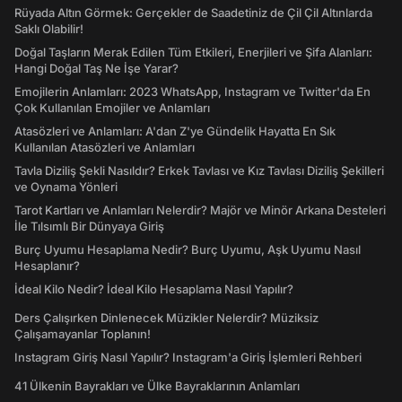
Rüyada Altın Görmek: Gerçekler de Saadetiniz de Çil Çil Altınlarda
Saklı Olabilir!
Doğal Taşların Merak Edilen Tüm Etkileri, Enerjileri ve Şifa Alanları:
Hangi Doğal Taş Ne İşe Yarar?
Emojilerin Anlamları: 2023 WhatsApp, Instagram ve Twitter'da En
Çok Kullanılan Emojiler ve Anlamları
Atasözleri ve Anlamları: A'dan Z'ye Gündelik Hayatta En Sık
Kullanılan Atasözleri ve Anlamları
Tavla Diziliş Şekli Nasıldır? Erkek Tavlası ve Kız Tavlası Diziliş Şekilleri
ve Oynama Yönleri
Tarot Kartları ve Anlamları Nelerdir? Majör ve Minör Arkana Desteleri
İle Tılsımlı Bir Dünyaya Giriş
Burç Uyumu Hesaplama Nedir? Burç Uyumu, Aşk Uyumu Nasıl
Hesaplanır?
İdeal Kilo Nedir? İdeal Kilo Hesaplama Nasıl Yapılır?
Ders Çalışırken Dinlenecek Müzikler Nelerdir? Müziksiz
Çalışamayanlar Toplanın!
Instagram Giriş Nasıl Yapılır? Instagram'a Giriş İşlemleri Rehberi
41 Ülkenin Bayrakları ve Ülke Bayraklarının Anlamları