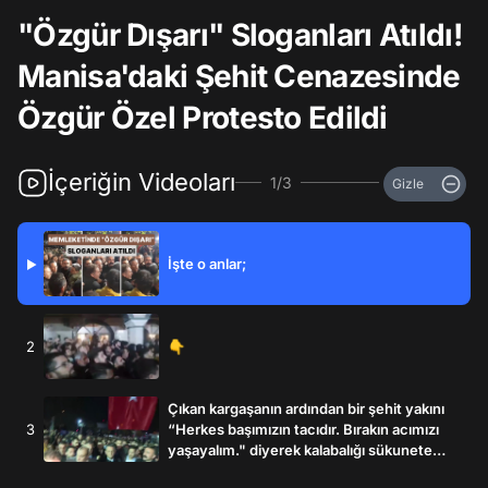
"Özgür Dışarı" Sloganları Atıldı!
Manisa'daki Şehit Cenazesinde
Özgür Özel Protesto Edildi
İçeriğin Videoları
1/3
Gizle
İşte o anlar;
▶
2
👇
Çıkan kargaşanın ardından bir şehit yakını
3
“Herkes başımızın tacıdır. Bırakın acımızı
yaşayalım." diyerek kalabalığı sükunete
davet etti;