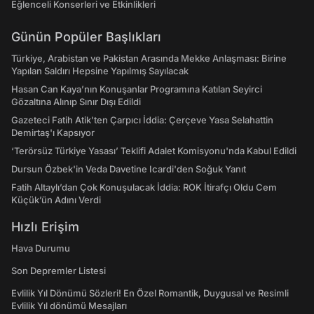
Eğlenceli Konserleri ve Etkinlikleri
Günün Popüler Başlıkları
Türkiye, Arabistan ve Pakistan Arasında Mekke Anlaşması: Birine
Yapılan Saldırı Hepsine Yapılmış Sayılacak
Hasan Can Kaya’nın Konuşanlar Programına Katılan Seyirci
Gözaltına Alınıp Sınır Dışı Edildi
Gazeteci Fatih Atik'ten Çarpıcı İddia: Çerçeve Yasa Selahattin
Demirtaş'ı Kapsıyor
‘Terörsüz Türkiye Yasası’ Teklifi Adalet Komisyonu'nda Kabul Edildi
Dursun Özbek'in Veda Davetine Icardi'den Soğuk Yanıt
Fatih Altaylı’dan Çok Konuşulacak İddia: ROK İtirafçı Oldu Cem
Küçük’ün Adını Verdi
Hızlı Erişim
Hava Durumu
Son Depremler Listesi
Evlilik Yıl Dönümü Sözleri! En Özel Romantik, Duygusal ve Resimli
Evlilik Yıl dönümü Mesajları