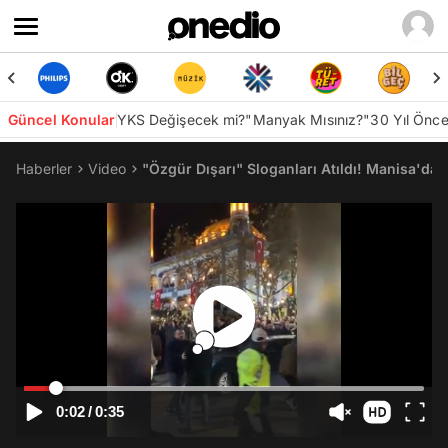
Güncel Konular
YKS Değişecek mi?
"Manyak Mısınız?"
30 Yıl Önc
Haberler
Video
"Özgür Dışarı" Sloganları Atıldı! Manisa'da
0:02
/
0:35