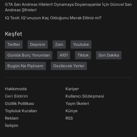
GTA San Andreas Hileleri! Oynamaya Doyamayanlar İçin Güncel San
Andreas Şifreleri
IQ Testi: IQ'unuzun Kaç Olduğunu Merak Ettiniz mi?
Keşfet
Twitter
Deprem
Zam
Youtube
Günlük Burç Yorumları
A101
Tiktok
Son Dakika
Bugün Ne Pişirsem
Gezilecek Yerler
Hakkımızda
Kariyer
Geri Bildirim
Kullanıcı Sözleşmesi
Gizlilik Politikası
Yayın İlkeleri
Topluluk Kuralları
Künye
Reklam
RSS
İletişim