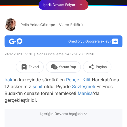
İçerik Devam Ediyor
Pelin Yelda Göktepe
- Video Editörü
Onedio’yu Google'a ekleyin
24.12.2023 - 21:11
Son Güncelleme: 24.12.2023 - 21:56
Favori
Yorum Yap
Paylaş
Irak
'ın kuzeyinde sürdürülen
Pençe- Kilit
Harekatı'nda
12 askerimiz
şehit
oldu. Piyade
Sözleşmeli
Er Enes
Budak’ın cenaze töreni memleketi
Manisa
'da
gerçekleştirildi.
İçeriğin Devamı Aşağıda