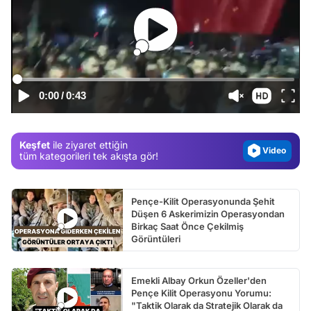
Video
Test
Gündem
0:00
/
0:43
Magazin
Video
Keşfet
ile ziyaret ettiğin
Test
tüm kategorileri tek akışta gör!
Pençe-Kilit Operasyonunda Şehit
Düşen 6 Askerimizin Operasyondan
Birkaç Saat Önce Çekilmiş
Görüntüleri
Emekli Albay Orkun Özeller'den
Pençe Kilit Operasyonu Yorumu:
"Taktik Olarak da Stratejik Olarak da