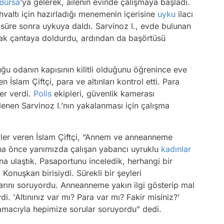
Bursa
’ya gelerek, ailenin evinde çalışmaya başladı.
hvaltı için hazırladığı menemenin içerisine
uyku
ilacı
r süre sonra uykuya daldı. Sarvinoz I., evde bulunan
larak çantaya doldurdu, ardından da başörtüsü
u odanın kapısının kilitli olduğunu öğrenince eve
 İslam Çiftçi, para ve altınları kontrol etti. Para
ber verdi.
Polis
ekipleri, güvenlik kamerası
rlenen Sarvinoz I.’nın yakalanması için çalışma
lgiler veren İslam Çiftçi, “Annem ve anneanneme
ha önce yanımızda çalışan yabancı uyruklu
kadınlar
ına ulaştık. Pasaportunu inceledik, herhangi bir
 Konuşkan birisiydi. Sürekli bir şeyleri
arını soruyordu. Anneanneme yakın ilgi gösterip mal
. 'Altınınız var mı? Para var mı? Fakir misiniz?'
amacıyla hepimize sorular soruyordu” dedi.