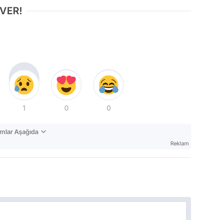
 VER!
1
0
0
mlar Aşağıda
Reklam