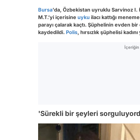
Bursa
'da, Özbekistan uyruklu Sarvinoz I. (2
M.T.’yi içerisine
uyku
ilacı kattığı menemen
parayı çalarak kaçtı. Şüphelinin evden bir
kaydedildi.
Polis
, hırsızlık şüphelisi kadın
İçeriği
'Sürekli bir şeyleri sorguluyor