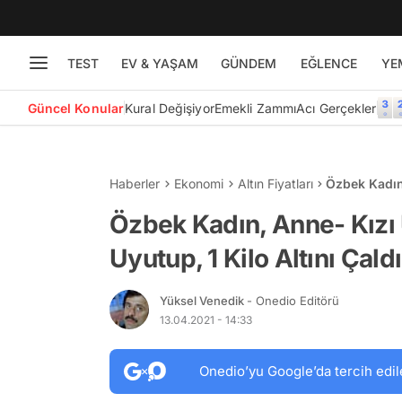
TEST
EV & YAŞAM
GÜNDEM
EĞLENCE
YE
Güncel Konular
Kural Değişiyor
Emekli Zammı
Acı Gerçekler
Haberler
Ekonomi
Altın Fiyatları
Özbek Kadın,
Altını Çaldı
Özbek Kadın, Anne- Kızı 
Uyutup, 1 Kilo Altını Çaldı
Yüksel Venedik
- Onedio Editörü
13.04.2021 - 14:33
Onedio’yu Google’da tercih edil