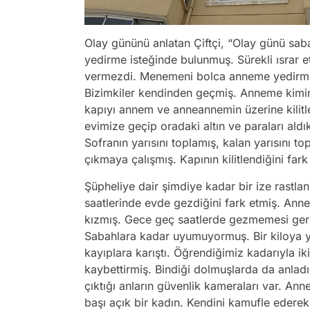
Olay gününü anlatan Çiftçi, “Olay günü sab
yedirme isteğinde bulunmuş. Sürekli ısrar e
vermezdi. Menemeni bolca anneme yedirmeye 
Bizimkiler kendinden geçmiş. Anneme kimi
kapıyı annem ve anneannemin üzerine kilit
evimize geçip oradaki altın ve paraları aldık
Sofranın yarısını toplamış, kalan yarısını 
çıkmaya çalışmış. Kapının kilitlendiğini far
Şüpheliye dair şimdiye kadar bir ize rastlan
saatlerinde evde gezdiğini fark etmiş. Ann
kızmış. Gece geç saatlerde gezmemesi gerek
Sabahlara kadar uyumuyormuş. Bir kiloya yak
kayıplara karıştı. Öğrendiğimiz kadarıyla ik
kaybettirmiş. Bindiği dolmuşlarda da anladı
çıktığı anların güvenlik kameraları var. A
başı açık bir kadın. Kendini kamufle ederek,