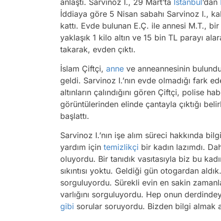
anlaştı. Sarvinoz I., 29 Mart’ta
İstanbul
’dan
İddiaya göre 5 Nisan sabahı Sarvinoz I., ka
kattı. Evde bulunan E.Ç. ile annesi M.T., bi
yaklaşık 1 kilo altın ve 15 bin TL parayı a
takarak, evden çıktı.
İslam Çiftçi,
anne
ve anneannesinin bulunduğ
geldi. Sarvinoz I.’nın evde olmadığı fark eden
altınların çalındığını gören Çiftçi, polise ha
görüntülerinden elinde çantayla çıktığı beli
başlattı.
Sarvinoz I.’nın işe alım süreci hakkında bi
yardım için
temizlikçi
bir kadın lazımdı. Da
oluyordu. Bir tanıdık vasıtasıyla biz bu kad
sıkıntısı yoktu. Geldiği gün otogardan aldık.
sorguluyordu. Sürekli evin en sakin zamanl
varlığını sorguluyordu. Hep onun derdindeydi
gibi
sorular soruyordu. Bizden bilgi almak 