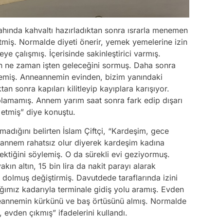
ahında kahvaltı hazırladıktan sonra ısrarla menemen
tmiş. Normalde diyeti önerir, yemek yemelerine izin
çalışmış. İçerisinde sakinleştirici varmış.
n ne zaman işten geleceğini sormuş. Daha sonra
lemiş. Anneannemin evinden, bizim yanındaki
tan sonra kapıları kilitleyip kayıplara karışıyor.
toplamamış. Annem yarım saat sonra fark edip dışarı
k etmiş” diye konuştu.
madığını belirten İslam Çiftçi, “Kardeşim, gece
eannem rahatsız olur diyerek kardeşim kadına
tiğini söylemiş. O da sürekli evi geziyormuş.
ın altın, 15 bin lira da nakit parayı alarak
i dolmuş değiştirmiş. Davutdede taraflarında izini
ğımız kadarıyla terminale gidiş yolu aramış. Evden
nneannemin kürkünü ve baş örtüsünü almış. Normalde
 evden çıkmış” ifadelerini kullandı.