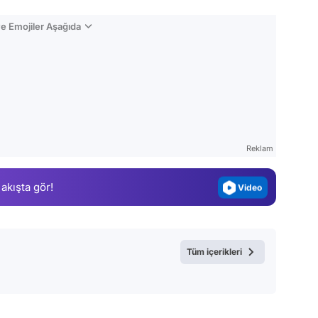
e Emojiler Aşağıda
Video
Test
Gündem
Reklam
Magazin
 akışta gör!
Video
Test
Tüm içerikleri