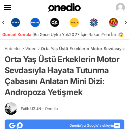
Güncel Konular
Bu Gece Uyku Yok
2027 İçin Rakam
Yeni İsim😱
Haberler
Video
Orta Yaş Üstü Erkeklerin Motor Sevdasıyla 
Orta Yaş Üstü Erkeklerin Motor
Sevdasıyla Hayata Tutunma
Çabasını Anlatan Mini Dizi:
Andropoza Yetişmek
Fatih UZUN
- Onedio
Onedio’yu Google'a ekleyin