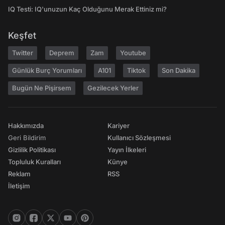
IQ Testi: IQ'unuzun Kaç Olduğunu Merak Ettiniz mi?
Keşfet
Twitter
Deprem
Zam
Youtube
Günlük Burç Yorumları
A101
Tiktok
Son Dakika
Bugün Ne Pişirsem
Gezilecek Yerler
Hakkımızda
Kariyer
Geri Bildirim
Kullanıcı Sözleşmesi
Gizlilik Politikası
Yayın İlkeleri
Topluluk Kuralları
Künye
Reklam
RSS
İletişim