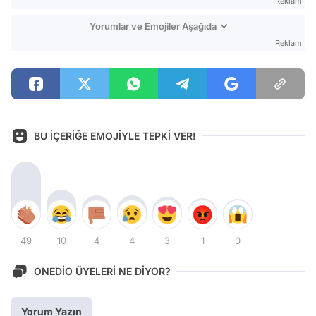
Reklam
Yorumlar ve Emojiler Aşağıda
Reklam
BU İÇERİĞE EMOJİYLE TEPKİ VER!
49
10
4
4
3
1
0
ONEDİO ÜYELERİ NE DİYOR?
Yorum Yazın