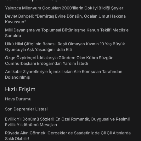
Yalnızca Milenyum Çocukları 2000'lilerin Çok İyi Bildiği Şeyler
Devlet Bahçeli: “Demirtaş Evine Dönsün, Öcalan Umut Hakkına
Kavuşsun”
Milli Dayanışma ve Toplumsal Bütünleşme Kanun Teklifi Meclis’e
Sunuldu
Ülkü Hilal Çiftçi'nin Babası, Reşit Olmayan Kızının 10 Yaş Büyük
Oyuncuyla Aşk Yaşadığını İddia Etti
Özge Özpirinçci İddialarıyla Gündem Olan Kübra Süzgün
Cumhurbaşkanı Erdoğan'dan Yardım İstedi
Anıtkabir Ziyaretleriyle İçimizi Isıtan Aile Komşuları Tarafından
Dolandırılmış
Hızlı Erişim
Hava Durumu
Son Depremler Listesi
Evlilik Yıl Dönümü Sözleri! En Özel Romantik, Duygusal ve Resimli
Evlilik Yıl dönümü Mesajları
Rüyada Altın Görmek: Gerçekler de Saadetiniz de Çil Çil Altınlarda
Saklı Olabilir!