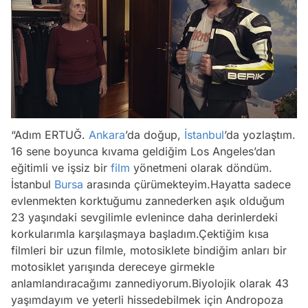
“Adım ERTUĞ.
Ankara
’da doğup,
İstanbul
’da yozlaştım.
16 sene boyunca kıvama geldiğim Los Angeles’dan
eğitimli ve işsiz bir
film
yönetmeni olarak döndüm.
İstanbul
Bursa
arasında çürümekteyim.Hayatta sadece
evlenmekten korktuğumu zannederken aşık olduğum
23 yaşındaki sevgilimle evlenince daha derinlerdeki
korkularımla karşılaşmaya başladım.Çektiğim kısa
filmleri bir uzun filmle, motosiklete bindiğim anları bir
motosiklet yarışında dereceye girmekle
anlamlandıracağımı zannediyorum.Biyolojik olarak 43
yaşımdayım ve yeterli hissedebilmek için Andropoza