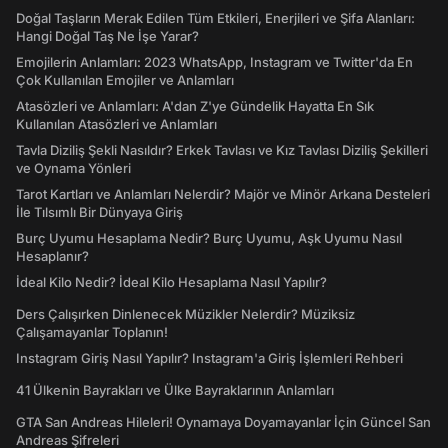
Doğal Taşların Merak Edilen Tüm Etkileri, Enerjileri ve Şifa Alanları:
Hangi Doğal Taş Ne İşe Yarar?
Emojilerin Anlamları: 2023 WhatsApp, Instagram ve Twitter'da En
Çok Kullanılan Emojiler ve Anlamları
Atasözleri ve Anlamları: A'dan Z'ye Gündelik Hayatta En Sık
Kullanılan Atasözleri ve Anlamları
Tavla Diziliş Şekli Nasıldır? Erkek Tavlası ve Kız Tavlası Diziliş Şekilleri
ve Oynama Yönleri
Tarot Kartları ve Anlamları Nelerdir? Majör ve Minör Arkana Desteleri
İle Tılsımlı Bir Dünyaya Giriş
Burç Uyumu Hesaplama Nedir? Burç Uyumu, Aşk Uyumu Nasıl
Hesaplanır?
İdeal Kilo Nedir? İdeal Kilo Hesaplama Nasıl Yapılır?
Ders Çalışırken Dinlenecek Müzikler Nelerdir? Müziksiz
Çalışamayanlar Toplanın!
Instagram Giriş Nasıl Yapılır? Instagram'a Giriş İşlemleri Rehberi
41 Ülkenin Bayrakları ve Ülke Bayraklarının Anlamları
GTA San Andreas Hileleri! Oynamaya Doyamayanlar İçin Güncel San
Andreas Şifreleri