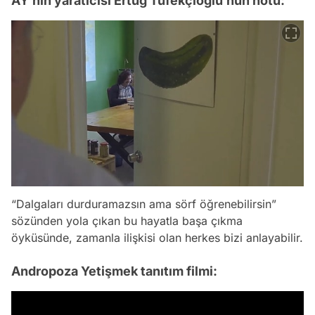
AY’nin yaratıcısı Ertuğ Tüfekçioğlu’nun notu:
“Dalgaları durduramazsın ama sörf öğrenebilirsin”
sözünden yola çıkan bu hayatla başa çıkma
öyküsünde, zamanla ilişkisi olan herkes bizi anlayabilir.
Andropoza Yetişmek tanıtım filmi: