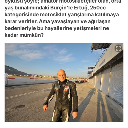
öyküsü şöyle; amatör motosikletçiler olan, orta
yaş bunalımındaki Burçin’le Ertuğ, 250cc
kategorisinde motosiklet yarışlarına katılmaya
karar verirler. Ama yavaşlayan ve ağırlaşan
bedenleriyle bu hayallerine yetişmeleri ne
kadar mümkün?