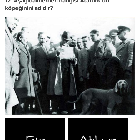
12. Aşağıdakilerden hangisi Atatürk'ün
köpeğinini adıdır?