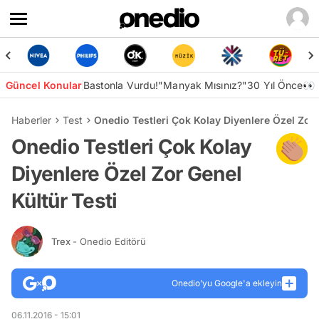
Güncel Konular
Bastonla Vurdu!
"Manyak Mısınız?"
30 Yıl Önce👀
Haberler
Test
Onedio Testleri Çok Kolay Diyenlere Özel Zor 
Onedio Testleri Çok Kolay
Diyenlere Özel Zor Genel
Kültür Testi
Trex
- Onedio Editörü
Onedio’yu Google'a ekleyin
06.11.2016 - 15:01