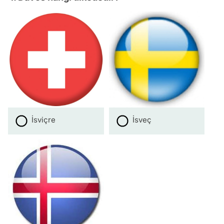
İsviçre
İsveç