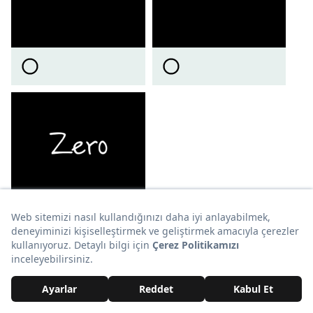
19. Hangi sayı 1, 2, 3, 4, 5, 6 ve 7 rakamlarına tam
olarak bölünebilen en küçük sayıdır?