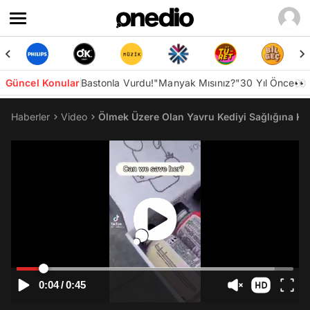
Güncel Konular
Bastonla Vurdu!
"Manyak Mısınız?"
30 Yıl Önce👀
Haberler
Video
Ölmek Üzere Olan Yavru Kediyi Sağlığına Ka
0:04
/
0:45