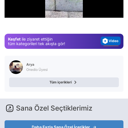
Test
/
Gündem
Magazin
Video
Keşfet
ile ziyaret ettiğin
Test
tüm kategorileri tek akışta gör!
Arya
Onedio Üyesi
Tüm içerikleri
Sana Özel Seçtiklerimiz
Daha Fazla Sana Özel İçerikler