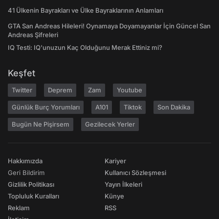
41 Ülkenin Bayrakları ve Ülke Bayraklarının Anlamları
GTA San Andreas Hileleri! Oynamaya Doyamayanlar İçin Güncel San
Andreas Şifreleri
IQ Testi: IQ'unuzun Kaç Olduğunu Merak Ettiniz mi?
Keşfet
Twitter
Deprem
Zam
Youtube
Günlük Burç Yorumları
A101
Tiktok
Son Dakika
Bugün Ne Pişirsem
Gezilecek Yerler
Hakkımızda
Kariyer
Geri Bildirim
Kullanıcı Sözleşmesi
Gizlilik Politikası
Yayın İlkeleri
Topluluk Kuralları
Künye
Reklam
RSS