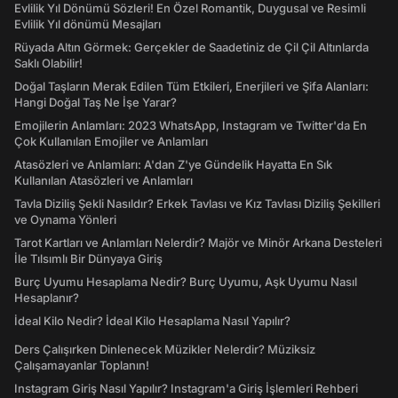
Evlilik Yıl Dönümü Sözleri! En Özel Romantik, Duygusal ve Resimli
Evlilik Yıl dönümü Mesajları
Rüyada Altın Görmek: Gerçekler de Saadetiniz de Çil Çil Altınlarda
Saklı Olabilir!
Doğal Taşların Merak Edilen Tüm Etkileri, Enerjileri ve Şifa Alanları:
Hangi Doğal Taş Ne İşe Yarar?
Emojilerin Anlamları: 2023 WhatsApp, Instagram ve Twitter'da En
Çok Kullanılan Emojiler ve Anlamları
Atasözleri ve Anlamları: A'dan Z'ye Gündelik Hayatta En Sık
Kullanılan Atasözleri ve Anlamları
Tavla Diziliş Şekli Nasıldır? Erkek Tavlası ve Kız Tavlası Diziliş Şekilleri
ve Oynama Yönleri
Tarot Kartları ve Anlamları Nelerdir? Majör ve Minör Arkana Desteleri
İle Tılsımlı Bir Dünyaya Giriş
Burç Uyumu Hesaplama Nedir? Burç Uyumu, Aşk Uyumu Nasıl
Hesaplanır?
İdeal Kilo Nedir? İdeal Kilo Hesaplama Nasıl Yapılır?
Ders Çalışırken Dinlenecek Müzikler Nelerdir? Müziksiz
Çalışamayanlar Toplanın!
Instagram Giriş Nasıl Yapılır? Instagram'a Giriş İşlemleri Rehberi