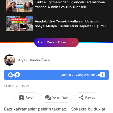
Türkçe Eğitmeninden Eğlenceli Karşılaştırma:
Yabancı Ninniler vs Türk Ninnileri
Anadolu'daki Yemek Fiyatlarının Ucuzluğu
Sosyal Medya Kullanıcılarını Hayrete Düşürdü
İçerik Devam Ediyor
Arya
- Onedio Üyesi
Onedio’yu Google'a ekleyin
14.10.2021 - 15:22
Favori
Yorum Yap
Paylaş
Bazı kahramanlar pelerin takmaz... Sokakta buldukları