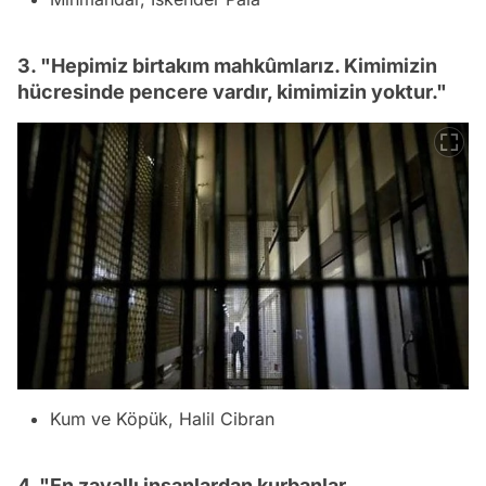
3. "Hepimiz birtakım mahkûmlarız. Kimimizin
hücresinde pencere vardır, kimimizin yoktur."
Kum ve Köpük, Halil Cibran
4. "En zavallı insanlardan kurbanlar