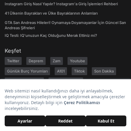
Instagram Giriş Nasıl Yapılır? Instagram'a Giriş İşlemleri Rehberi
41 Ülkenin Bayrakları ve Ülke Bayraklarının Anlamları
GTA San Andreas Hileleri! Oynamaya Doyamayanlar İçin Güncel San
Andreas Şifreleri
IQ Testi: IQ'unuzun Kaç Olduğunu Merak Ettiniz mi?
Keşfet
Twitter
Deprem
Zam
Youtube
Günlük Burç Yorumları
A101
Tiktok
Son Dakika
Bugün Ne Pişirsem
Gezilecek Yerler
Hakkımızda
Kariyer
Geri Bildirim
Kullanıcı Sözleşmesi
Gizlilik Politikası
Yayın İlkeleri
Topluluk Kuralları
Künye