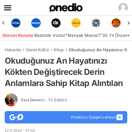
Güncel Konular
Bastonla Vurdu!
"Manyak Mısınız?"
30 Yıl Önce👀
Haberler
Genel Kültür
Kitap
Okuduğunuz An Hayatınızı Kökte
Okuduğunuz An Hayatınızı
Kökten Değiştirecek Derin
Anlamlara Sahip Kitap Alıntıları
Esra Demirci
- TV Editörü
Onedio’yu Google'a ekleyin
22.11.2022 - 07:42