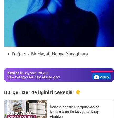
Video
Test
Değersiz Bir Hayat, Hanya Yanagihara
Gündem
Magazin
Keşfet
ile ziyaret ettiğin
Video
tüm kategorileri tek akışta gör!
Test
Bu içerikler de ilginizi çekebilir 👇
İnsanın Kendini Sorgulamasına
Neden Olan En Duygusal Kitap
Alıntıları