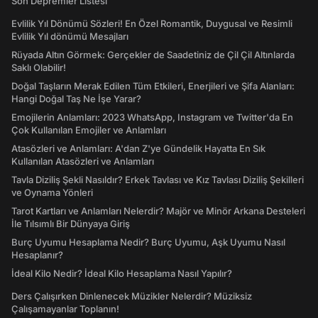
Son Depremler Listesi
Evlilik Yıl Dönümü Sözleri! En Özel Romantik, Duygusal ve Resimli
Evlilik Yıl dönümü Mesajları
Rüyada Altın Görmek: Gerçekler de Saadetiniz de Çil Çil Altınlarda
Saklı Olabilir!
Doğal Taşların Merak Edilen Tüm Etkileri, Enerjileri ve Şifa Alanları:
Hangi Doğal Taş Ne İşe Yarar?
Emojilerin Anlamları: 2023 WhatsApp, Instagram ve Twitter'da En
Çok Kullanılan Emojiler ve Anlamları
Atasözleri ve Anlamları: A'dan Z'ye Gündelik Hayatta En Sık
Kullanılan Atasözleri ve Anlamları
Tavla Diziliş Şekli Nasıldır? Erkek Tavlası ve Kız Tavlası Diziliş Şekilleri
ve Oynama Yönleri
Tarot Kartları ve Anlamları Nelerdir? Majör ve Minör Arkana Desteleri
İle Tılsımlı Bir Dünyaya Giriş
Burç Uyumu Hesaplama Nedir? Burç Uyumu, Aşk Uyumu Nasıl
Hesaplanır?
İdeal Kilo Nedir? İdeal Kilo Hesaplama Nasıl Yapılır?
Ders Çalışırken Dinlenecek Müzikler Nelerdir? Müziksiz
Çalışamayanlar Toplanın!