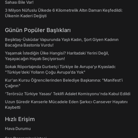
Sahası Bile Var!
3 Milyon Nüfuslu Ülkede 6 Kilometrelik Altın Damarı Keşfedildi:
Ülkenin Kaderi Değişti
Günün Popüler Başlıkları
Beşiktaş-Üsküdar Vapurunda Yaşlı Kadın, Şort Giyen Kadının
Bacağına Bastonla Vurdu!
Yaşamak İstediğin Ülke Hangisi? Haritadaki Yerini Değil,
Yaşayacağın Hayatı Seçiyorsun!
Sokak Röportajında Gurbetçi Türkiye ile Avrupa'yı Kıyasladı:
"Türkiye’deki Yolların Çoğu Avrupa’da Yok"
Kur'an Kursu Öğrencilerinden Belediye Başkanına: "Manifest’i
Çağırın"
‘Terörsüz Türkiye Yasası’ Teklifi Adalet Komisyonu'nda Kabul Edildi
Uzun Süredir Kanserle Mücadele Eden Şarkıcı Cansever Hayatını
Kaybetti
Hızlı Erişim
Hava Durumu