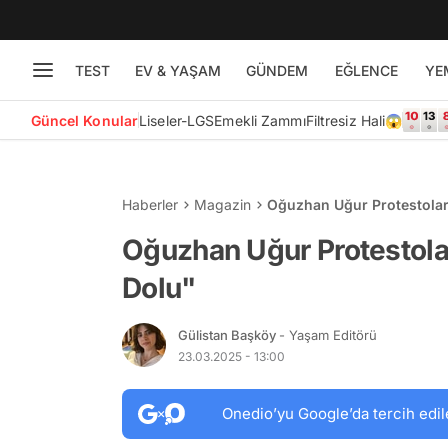
TEST
EV & YAŞAM
GÜNDEM
EĞLENCE
YE
Güncel Konular
Liseler-LGS
Emekli Zammı
Filtresiz Hali😱
Haberler
Magazin
Oğuzhan Uğur Protestolarda
Oğuzhan Uğur Protestolard
Dolu"
Gülistan Başköy
- Yaşam Editörü
23.03.2025 - 13:00
Onedio’yu Google’da tercih edil