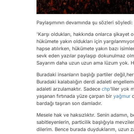
Paylaşımının devamında şu sözleri söyledi:
'Karşı oldukları, hakkında onlarca şikayet 
hükümete yakın oldukları için yargılanmıyor 
hapse atılırken, hükümete yakın bazı isiml
sevk eden yazılar paylaşıp dokunulmaz olm
Sayarım daha uzun uzun ama lüzum yok. Hep
Buradaki insanların başlığı partiler değil,h
Buradaki kalabalığın derdi adaleti engelle
adaleti arzulamaktır. Sadece
chp
’liler yok
yaşanan fırtınada yüze çarpan bir
yağmur
d
bardağı taşıran son damladır.
Mesele hak ve haksızlıktır. Senin adamın,
sabitleyenlerin, particilik başlığıyla mevzil
dilerim. Bence burada duyduklarım, uzun za