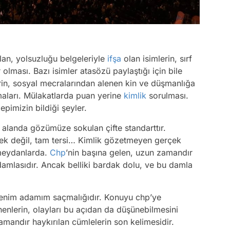
olan, yolsuzluğu belgeleriyle
ifşa
olan isimlerin, sırf
olması. Bazı isimler atasözü paylaştığı için bile
erin, sosyal mecralarından alenen kin ve düşmanlığa
aları. Mülakatlarda puan yerine
kimlik
sorulması.
imizin bildiği şeyler.
er alanda gözümüze sokulan çifte standarttır.
mek değil, tam tersi… Kimlik gözetmeyen gerçek
 meydanlarda.
Chp
’nin başına gelen, uzun zamandır
amlasıdır. Ancak belliki bardak dolu, ve bu damla
 benim adamım saçmalığıdır. Konuyu chp’ye
Video
enenlerin, olayları bu açıdan da düşünebilmesini
mandır haykırılan cümlelerin son kelimesidir.
Test