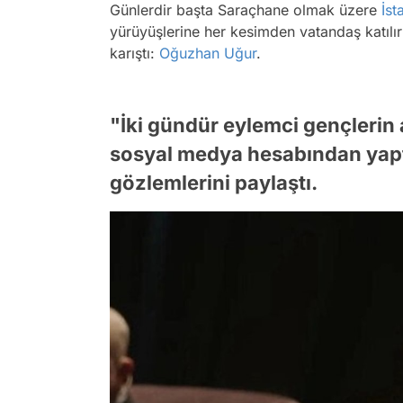
Günlerdir başta Saraçhane olmak üzere
İst
yürüyüşlerine her kesimden vatandaş katılırk
karıştı:
Oğuzhan Uğur
.
"İki gündür eylemci gençlerin
sosyal medya hesabından yaptı
gözlemlerini paylaştı.