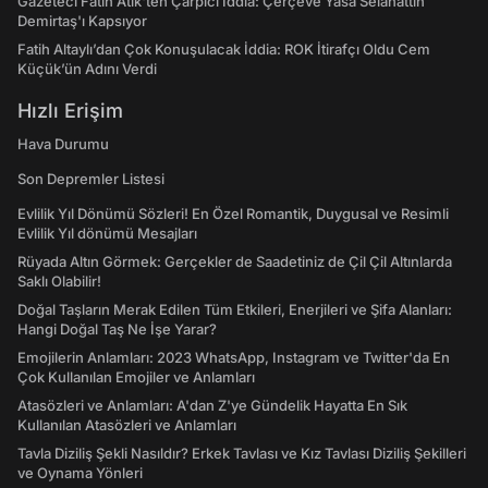
Gazeteci Fatih Atik'ten Çarpıcı İddia: Çerçeve Yasa Selahattin
Demirtaş'ı Kapsıyor
Fatih Altaylı’dan Çok Konuşulacak İddia: ROK İtirafçı Oldu Cem
Küçük’ün Adını Verdi
Hızlı Erişim
Hava Durumu
Son Depremler Listesi
Evlilik Yıl Dönümü Sözleri! En Özel Romantik, Duygusal ve Resimli
Evlilik Yıl dönümü Mesajları
Rüyada Altın Görmek: Gerçekler de Saadetiniz de Çil Çil Altınlarda
Saklı Olabilir!
Doğal Taşların Merak Edilen Tüm Etkileri, Enerjileri ve Şifa Alanları:
Hangi Doğal Taş Ne İşe Yarar?
Emojilerin Anlamları: 2023 WhatsApp, Instagram ve Twitter'da En
Çok Kullanılan Emojiler ve Anlamları
Atasözleri ve Anlamları: A'dan Z'ye Gündelik Hayatta En Sık
Kullanılan Atasözleri ve Anlamları
Tavla Diziliş Şekli Nasıldır? Erkek Tavlası ve Kız Tavlası Diziliş Şekilleri
ve Oynama Yönleri