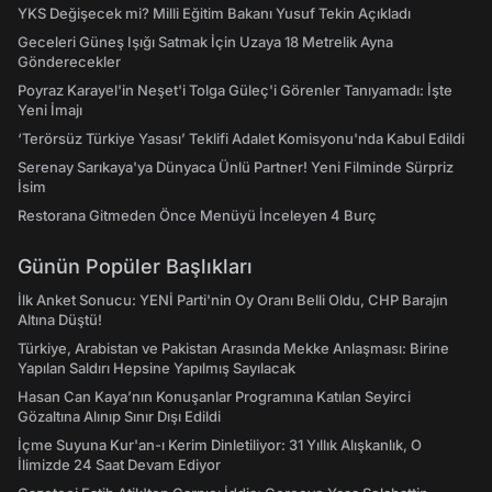
YKS Değişecek mi? Milli Eğitim Bakanı Yusuf Tekin Açıkladı
Geceleri Güneş Işığı Satmak İçin Uzaya 18 Metrelik Ayna
Gönderecekler
Poyraz Karayel'in Neşet'i Tolga Güleç'i Görenler Tanıyamadı: İşte
Yeni İmajı
‘Terörsüz Türkiye Yasası’ Teklifi Adalet Komisyonu'nda Kabul Edildi
Serenay Sarıkaya'ya Dünyaca Ünlü Partner! Yeni Filminde Sürpriz
İsim
Restorana Gitmeden Önce Menüyü İnceleyen 4 Burç
Günün Popüler Başlıkları
İlk Anket Sonucu: YENİ Parti'nin Oy Oranı Belli Oldu, CHP Barajın
Altına Düştü!
Türkiye, Arabistan ve Pakistan Arasında Mekke Anlaşması: Birine
Yapılan Saldırı Hepsine Yapılmış Sayılacak
Hasan Can Kaya’nın Konuşanlar Programına Katılan Seyirci
Gözaltına Alınıp Sınır Dışı Edildi
İçme Suyuna Kur'an-ı Kerim Dinletiliyor: 31 Yıllık Alışkanlık, O
İlimizde 24 Saat Devam Ediyor