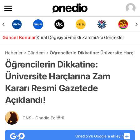
Güncel Konular
Kural Değişiyor
Emekli Zammı
Acı Gerçekler
Haberler
Gündem
Öğrencilerin Dikkatine: Üniversite Harçla
Öğrencilerin Dikkatine:
Üniversite Harçlarına Zam
Kararı Resmi Gazetede
Açıklandı!
GNS
- Onedio Editörü
Onedio’yu Google'a ekleyin