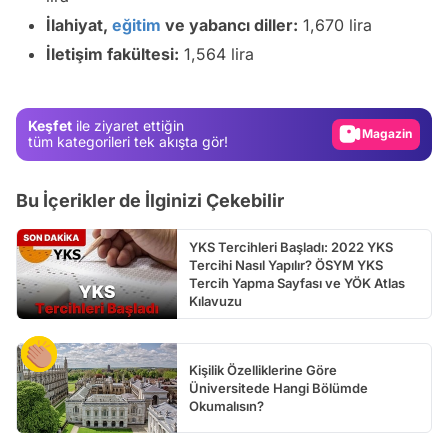
Video
İlahiyat,
eğitim
ve yabancı diller:
1,670 lira
Test
İletişim fakültesi:
1,564 lira
Gündem
Magazin
Keşfet
ile ziyaret ettiğin
Video
tüm kategorileri tek akışta gör!
Test
Bu İçerikler de İlginizi Çekebilir
YKS Tercihleri Başladı: 2022 YKS
Tercihi Nasıl Yapılır? ÖSYM YKS
Tercih Yapma Sayfası ve YÖK Atlas
Kılavuzu
Kişilik Özelliklerine Göre
Üniversitede Hangi Bölümde
Okumalısın?