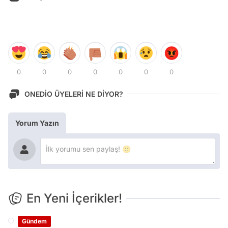
0
0
0
0
0
0
0
ONEDİO ÜYELERİ NE DİYOR?
Yorum Yazın
En Yeni İçerikler!
Gündem