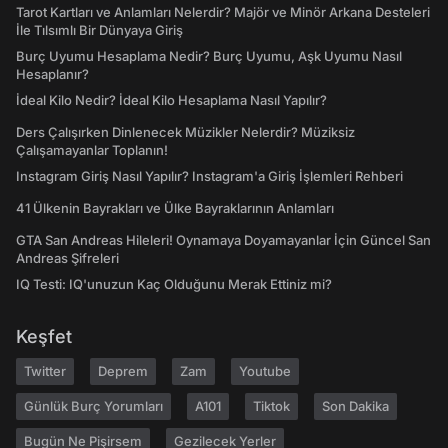
Tarot Kartları ve Anlamları Nelerdir? Majör ve Minör Arkana Desteleri
İle Tılsımlı Bir Dünyaya Giriş
Burç Uyumu Hesaplama Nedir? Burç Uyumu, Aşk Uyumu Nasıl
Hesaplanır?
İdeal Kilo Nedir? İdeal Kilo Hesaplama Nasıl Yapılır?
Ders Çalışırken Dinlenecek Müzikler Nelerdir? Müziksiz
Çalışamayanlar Toplanın!
Instagram Giriş Nasıl Yapılır? Instagram'a Giriş İşlemleri Rehberi
41 Ülkenin Bayrakları ve Ülke Bayraklarının Anlamları
GTA San Andreas Hileleri! Oynamaya Doyamayanlar İçin Güncel San
Andreas Şifreleri
IQ Testi: IQ'unuzun Kaç Olduğunu Merak Ettiniz mi?
Keşfet
Twitter
Deprem
Zam
Youtube
Günlük Burç Yorumları
A101
Tiktok
Son Dakika
Bugün Ne Pişirsem
Gezilecek Yerler