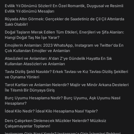
Evlilik Yıl Dönümü Sözleri! En Özel Romantik, Duygusal ve Resimli
Evlilik Yıl dönümü Mesajları
Rüyada Altın Görmek: Gerçekler de Saadetiniz de Çil Çil Altınlarda
Saklı Olabilir!
Doğal Taşların Merak Edilen Tüm Etkileri, Enerjileri ve Şifa Alanları:
Hangi Doğal Taş Ne İşe Yarar?
Emojilerin Anlamları: 2023 WhatsApp, Instagram ve Twitter'da En
Çok Kullanılan Emojiler ve Anlamları
Atasözleri ve Anlamları: A'dan Z'ye Gündelik Hayatta En Sık
Kullanılan Atasözleri ve Anlamları
Tavla Diziliş Şekli Nasıldır? Erkek Tavlası ve Kız Tavlası Diziliş Şekilleri
ve Oynama Yönleri
Tarot Kartları ve Anlamları Nelerdir? Majör ve Minör Arkana Desteleri
İle Tılsımlı Bir Dünyaya Giriş
Burç Uyumu Hesaplama Nedir? Burç Uyumu, Aşk Uyumu Nasıl
Hesaplanır?
İdeal Kilo Nedir? İdeal Kilo Hesaplama Nasıl Yapılır?
Ders Çalışırken Dinlenecek Müzikler Nelerdir? Müziksiz
Çalışamayanlar Toplanın!
Instagram Giriş Nasıl Yapılır? Instagram'a Giriş İşlemleri Rehberi