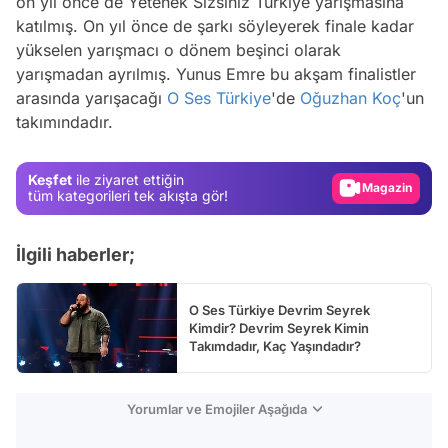
on yıl önce de Yetenek Sizsiniz Türkiye yarışmasına
katılmış. On yıl önce de şarkı söyleyerek finale kadar
yükselen yarışmacı o dönem beşinci olarak
yarışmadan ayrılmış. Yunus Emre bu akşam finalistler
Video
arasında yarışacağı
O Ses Türkiye
'de
Oğuzhan Koç
'un
takımındadır.
Test
Gündem
Keşfet
ile ziyaret ettiğin
Magazin
tüm kategorileri tek akışta gör!
Video
İlgili haberler;
Test
O Ses Türkiye Devrim Seyrek
Kimdir? Devrim Seyrek Kimin
Takımdadır, Kaç Yaşındadır?
Yorumlar ve Emojiler Aşağıda