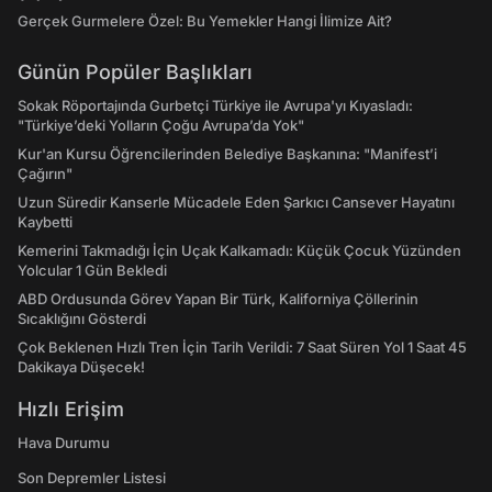
Gerçek Gurmelere Özel: Bu Yemekler Hangi İlimize Ait?
Günün Popüler Başlıkları
Sokak Röportajında Gurbetçi Türkiye ile Avrupa'yı Kıyasladı:
"Türkiye’deki Yolların Çoğu Avrupa’da Yok"
Kur'an Kursu Öğrencilerinden Belediye Başkanına: "Manifest’i
Çağırın"
Uzun Süredir Kanserle Mücadele Eden Şarkıcı Cansever Hayatını
Kaybetti
Kemerini Takmadığı İçin Uçak Kalkamadı: Küçük Çocuk Yüzünden
Yolcular 1 Gün Bekledi
ABD Ordusunda Görev Yapan Bir Türk, Kaliforniya Çöllerinin
Sıcaklığını Gösterdi
Çok Beklenen Hızlı Tren İçin Tarih Verildi: 7 Saat Süren Yol 1 Saat 45
Dakikaya Düşecek!
Hızlı Erişim
Hava Durumu
Son Depremler Listesi