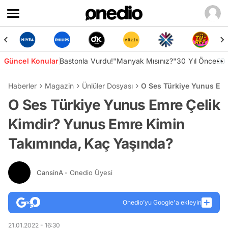
Güncel Konular
Bastonla Vurdu!
"Manyak Mısınız?"
30 Yıl Önce👀
Haberler
Magazin
Ünlüler Dosyası
O Ses Türkiye Yunus Emr
O Ses Türkiye Yunus Emre Çelik
Kimdir? Yunus Emre Kimin
Takımında, Kaç Yaşında?
CansinA
- Onedio Üyesi
Onedio’yu Google'a ekleyin
21.01.2022 - 16:30