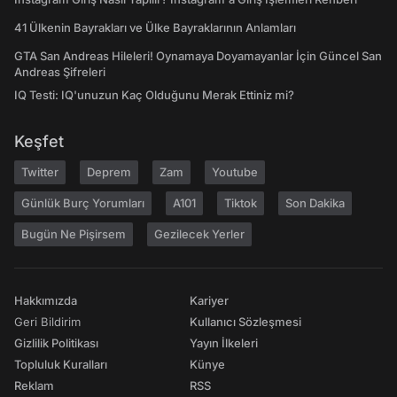
41 Ülkenin Bayrakları ve Ülke Bayraklarının Anlamları
GTA San Andreas Hileleri! Oynamaya Doyamayanlar İçin Güncel San
Andreas Şifreleri
IQ Testi: IQ'unuzun Kaç Olduğunu Merak Ettiniz mi?
Keşfet
Twitter
Deprem
Zam
Youtube
Günlük Burç Yorumları
A101
Tiktok
Son Dakika
Bugün Ne Pişirsem
Gezilecek Yerler
Hakkımızda
Kariyer
Geri Bildirim
Kullanıcı Sözleşmesi
Gizlilik Politikası
Yayın İlkeleri
Topluluk Kuralları
Künye
Reklam
RSS