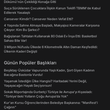
Dökümü'nün Çekildiği Konağa Gitti
Suça Sürüklenen Çocuklara İlişkin Kanun Teklifi TBMM'de Kabul
Edilerek Yasalaştı
Cansever Kimdir? Cansever Neden Vefat Etti?
4 Yaşında Sahne Almaya Başladı, Makyajsız Kameralar Karşısına
Çıkıyor: Kim Bu Şarkıcı?
Bağışlanan Tahtaları Kullanarak 80 Odalı Ev İnşa Etti: Basketbol
Sahası Bile Var!
3 Milyon Nüfuslu Ülkede 6 Kilometrelik Altın Damarı Keşfedildi:
Ülkenin Kaderi Değişti
Günün Popüler Başlıkları
Beşiktaş-Üsküdar Vapurunda Yaşlı Kadın, Şort Giyen Kadının
Bacağına Bastonla Vurdu!
Yaşamak İstediğin Ülke Hangisi? Haritadaki Yerini Değil,
Yaşayacağın Hayatı Seçiyorsun!
Sokak Röportajında Gurbetçi Türkiye ile Avrupa'yı Kıyasladı:
"Türkiye’deki Yolların Çoğu Avrupa’da Yok"
Kur'an Kursu Öğrencilerinden Belediye Başkanına: "Manifest’i
Çağırın"