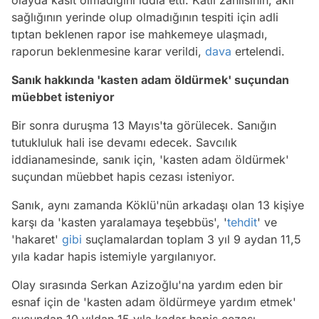
sağlığının yerinde olup olmadığının tespiti için adli
tıptan beklenen rapor ise mahkemeye ulaşmadı,
raporun beklenmesine karar verildi,
dava
ertelendi.
Sanık hakkında 'kasten adam öldürmek' suçundan
müebbet isteniyor
Bir sonra duruşma 13 Mayıs'ta görülecek. Sanığın
tutukluluk hali ise devamı edecek. Savcılık
iddianamesinde, sanık için, 'kasten adam öldürmek'
suçundan müebbet hapis cezası isteniyor.
Sanık, aynı zamanda Köklü'nün arkadaşı olan 13 kişiye
karşı da 'kasten yaralamaya teşebbüs', '
tehdit
' ve
'hakaret'
gibi
suçlamalardan toplam 3 yıl 9 aydan 11,5
yıla kadar hapis istemiyle yargılanıyor.
Olay sırasında Serkan Azizoğlu'na yardım eden bir
esnaf için de 'kasten adam öldürmeye yardım etmek'
suçundan 10 yıldan 15 yıla kadar hapis cezası,