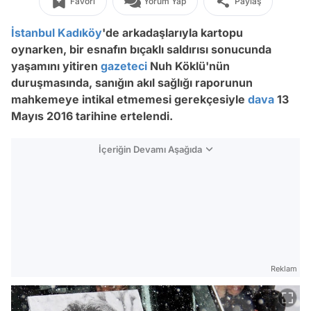
Favori
Yorum Yap
Paylaş
İstanbul
Kadıköy
'de arkadaşlarıyla kartopu
oynarken, bir esnafın bıçaklı saldırısı sonucunda
yaşamını yitiren
gazeteci
Nuh Köklü'nün
duruşmasında, sanığın akıl sağlığı raporunun
mahkemeye intikal etmemesi gerekçesiyle
dava
13
Mayıs 2016 tarihine ertelendi.
İçeriğin Devamı Aşağıda
Reklam