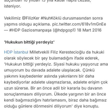
isteniyor.
Vekilimiz
@FilizKer
#NuhKöklü
durusmasından sonra
yapmıs oldugu açıklama.
pic.twitter.com/618v1mGnEe
— #HDP Gaziosmanpaşa (@hdpgop1)
18 Mart 2016
'Hukukun bittiği yerdeyiz'
HDP
İstanbul
Milletvekili Filiz Kerestecioğlu da hukuki
olarak söylecek bir şey bulamadığını ifade ederek,
'Hukukun bittiği yerdeyiz. Siyasi hukuku yaşıyoruz ama
umuyorum bu davada adalete ulaşılacak. Çünkü
yakınını kaybedenler aslında yakınlarını bir daha
kaybediyorlar adalete ulaşmazlarsa, adalete erişim çok
uzun sürerse. Bir an önce adil bir kararla bu davanın
sonuçlanmasını diliyorum. Ülkede yargının bir an önce
kendi bağımsızlığını hatırlamasını, biraz daha bağımsız
olduğu günlere dönmesini diliyorum' diye konuştu.