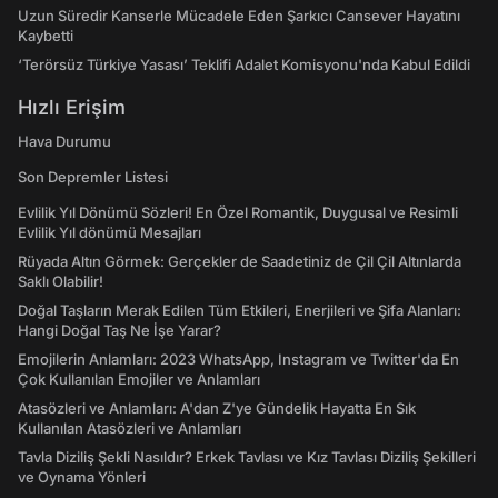
Uzun Süredir Kanserle Mücadele Eden Şarkıcı Cansever Hayatını
Kaybetti
‘Terörsüz Türkiye Yasası’ Teklifi Adalet Komisyonu'nda Kabul Edildi
Hızlı Erişim
Hava Durumu
Son Depremler Listesi
Evlilik Yıl Dönümü Sözleri! En Özel Romantik, Duygusal ve Resimli
Evlilik Yıl dönümü Mesajları
Rüyada Altın Görmek: Gerçekler de Saadetiniz de Çil Çil Altınlarda
Saklı Olabilir!
Doğal Taşların Merak Edilen Tüm Etkileri, Enerjileri ve Şifa Alanları:
Hangi Doğal Taş Ne İşe Yarar?
Emojilerin Anlamları: 2023 WhatsApp, Instagram ve Twitter'da En
Çok Kullanılan Emojiler ve Anlamları
Atasözleri ve Anlamları: A'dan Z'ye Gündelik Hayatta En Sık
Kullanılan Atasözleri ve Anlamları
Tavla Diziliş Şekli Nasıldır? Erkek Tavlası ve Kız Tavlası Diziliş Şekilleri
ve Oynama Yönleri