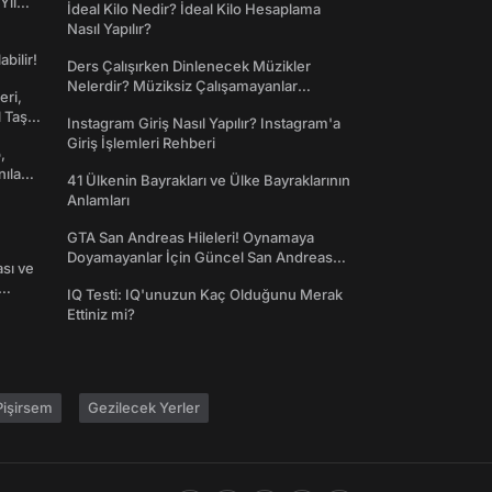
Yıl
İdeal Kilo Nedir? İdeal Kilo Hesaplama
Nasıl Yapılır?
abilir!
Ders Çalışırken Dinlenecek Müzikler
Nelerdir? Müziksiz Çalışamayanlar
eri,
Toplanın!
l Taş
Instagram Giriş Nasıl Yapılır? Instagram'a
Giriş İşlemleri Rehberi
,
nılan
41 Ülkenin Bayrakları ve Ülke Bayraklarının
Anlamları
GTA San Andreas Hileleri! Oynamaya
Doyamayanlar İçin Güncel San Andreas
ası ve
Şifreleri
IQ Testi: IQ'unuzun Kaç Olduğunu Merak
Ettiniz mi?
işirsem
Gezilecek Yerler