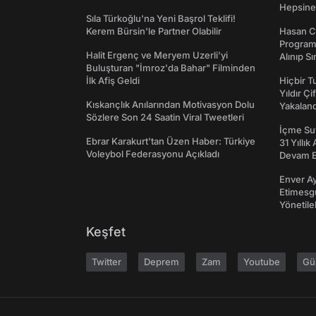
Hepsine 
Sıla Türkoğlu'na Yeni Başrol Teklifi!
Kerem Bürsin'le Partner Olabilir
Hasan C
Programı
Halit Ergenç ve Meryem Uzerli'yi
Alınıp Sı
Buluşturan "İmroz'da Bahar" Filminden
İlk Afiş Geldi
Hiçbir 
Yıldır Çi
Kıskançlık Anılarından Motivasyon Dolu
Yakaland
Sözlere Son 24 Saatin Viral Tweetleri
İçme Suy
Ebrar Karakurt'tan Üzen Haber: Türkiye
31 Yıllık
Voleybol Federasyonu Açıkladı
Devam E
Enver Ay
Etimesgu
Yönetileb
Keşfet
Twitter
Deprem
Zam
Youtube
Gü