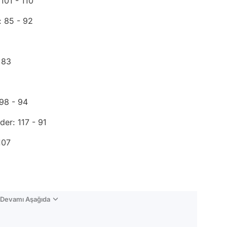
101 - 110
 85 - 92
 83
 98 - 94
er: 117 - 91
107
n Devamı Aşağıda