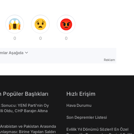
0
0
0
mlar Aşağıda
Reklam
 Popüler Başlıkları
Hızlı Erişim
t Sonucu: YENİ Parti'nin Oy
Hava Durumu
lli Oldu, CHP Barajın Altına
Son Depremler Listesi
 Arabistan ve Pakistan Arasında
Evlilik Yıl Dönümü Sözleri! En Özel
laşması: Birine Yapılan Saldırı