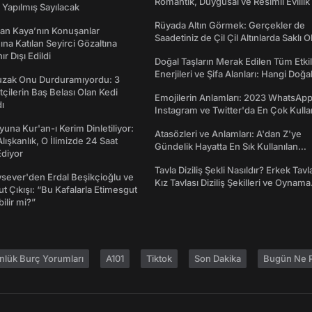
Romantik, Duygusal ve Resimli Evlilik 
Yapılmış Sayılacak
dönümü Mesajları
Rüyada Altın Görmek: Gerçekler de
an Kaya’nın Konuşanlar
Saadetiniz de Çil Çil Altınlarda Saklı Ol
na Katılan Seyirci Gözaltına
nır Dışı Edildi
Doğal Taşların Merak Edilen Tüm Etkil
Enerjileri ve Şifa Alanları: Hangi Doğa
Tuzak Onu Durduramıyordu: 3
Ne İşe Yarar?
ftçilerin Baş Belası Olan Kedi
Emojilerin Anlamları: 2023 WhatsApp
ı
Instagram ve Twitter'da En Çok Kulla
Emojiler ve Anlamları
una Kur'an-ı Kerim Dinletiliyor:
Atasözleri ve Anlamları: A'dan Z'ye
 Alışkanlık, O İlimizde 24 Saat
Gündelik Hayatta En Sık Kullanılan
diyor
Atasözleri ve Anlamları
Tavla Diziliş Şekli Nasıldır? Erkek Tavl
sever'den Erdal Beşikçioğlu ve
Kız Tavlası Diziliş Şekilleri ve Oynama
t Çıkışı: “Bu Kafalarla Etimesgut
Yönleri
ilir mi?”
nlük Burç Yorumları
A101
Tiktok
Son Dakika
Bugün Ne P