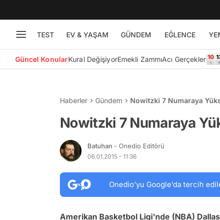
TEST
EV & YAŞAM
GÜNDEM
EĞLENCE
YE
Güncel Konular
Kural Değişiyor
Emekli Zammı
Acı Gerçekler
Haberler
Gündem
Nowitzki 7 Numaraya Yüks
Nowitzki 7 Numaraya Yük
Batuhan
- Onedio Editörü
06.01.2015 - 11:36
Onedio’yu Google’da tercih edil
Amerikan Basketbol Ligi'nde (NBA) Dallas