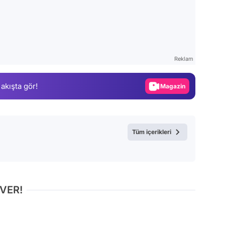
Video
Test
Reklam
Gündem
 akışta gör!
Magazin
Video
Test
Tüm içerikleri
 VER!