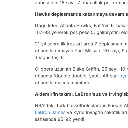
Johnson'ın 18 sayı, 7 ribauntluk performans
Hawks deplasmanda kazanmaya devam e
Doğu lideri Atlanta Hawks, Batı'nın 6. ba
107-98 yenerek peş peşe 5. galibiyetini elde
21 yıl sonra ilk kez art arda 7 deplasman 
ribauntla oynayan Paul Millsap, 20 sayı, 9 a
Teague taşıdı.
Clippers uzunları Blake Griffin, 26 sayı, 10
ribaunta 'double double' yaptı. All-star
oyu
ribauntla maçı tamamladı.
Aldemir'in takımı, LeBron'suz ve Irving'si
NBA'deki Türk basketbolculardan Furkan Alde
LeBron James
ve Kyrie Irving'in sakatlıkla
sahasında 95-92 yendi.