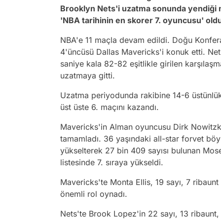
Brooklyn Nets'i uzatma sonunda yendiği 
'NBA tarihinin en skorer 7. oyuncusu' old
NBA'e 11 maçla devam edildi. Doğu Konfera
4'üncüsü Dallas Mavericks'i konuk etti. Net
saniye kala 82-82 eşitlikle girilen karşıl
uzatmaya gitti.
Uzatma periyodunda rakibine 14-6 üstünlük
üst üste 6. maçını kazandı.
Mavericks'in Alman oyuncusu Dirk Nowitzki,
tamamladı. 36 yaşındaki all-star forvet böy
yükselterek 27 bin 409 sayısı bulunan Mose
listesinde 7. sıraya yükseldi.
Mavericks'te Monta Ellis, 19 sayı, 7 ribaunt
önemli rol oynadı.
Nets'te Brook Lopez'in 22 sayı, 13 ribaunt, 