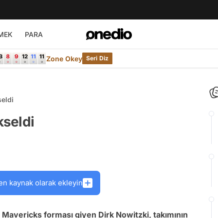
MEK
PARA
Zone Okey
Seri Diz
eldi
seldi
en kaynak olarak ekleyin
 Mavericks forması giyen Dirk Nowitzki, takımının