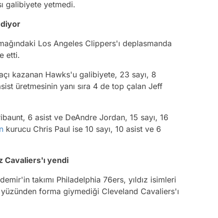
ı galibiyete yetmedi.
diyor
samağındaki Los Angeles Clippers'ı deplasmanda
 etti.
maçı kazanan Hawks'u galibiyete, 23 sayı, 8
sist üretmesinin yanı sıra 4 de top çalan Jeff
 ribaunt, 6 asist ve DeAndre Jordan, 15 sayı, 16
n
kurucu Chris Paul ise 10 sayı, 10 asist ve 6
z Cavaliers'ı yendi
mir'in takımı Philadelphia 76ers, yıldız isimleri
rı yüzünden forma giymediği Cleveland Cavaliers'ı