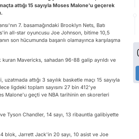
maçta attığı 15 sayıyla Moses Malone'u geçerek
u.
nsı'nın 7. basamağındaki Brooklyn Nets, Batı
s'in all-star oyuncusu Joe Johnson, bitime 10,5
aşmanın son hücumunda başarılı olamayınca karşılaşma
 kuran Mavericks, sahadan 96-88 galip ayrıldı ve
 uzatmada attığı 3 sayılık basketle maçı 15 sayıyla
lece ligdeki toplam sayısını 27 bin 412'ye
s Malone'u geçti ve NBA tarihinin en skorerleri
 ve Tyson Chandler, 14 sayı, 13 ribauntla galibiyette
4 blok, Jarrett Jack'in 20 sayı, 10 asist ve Joe