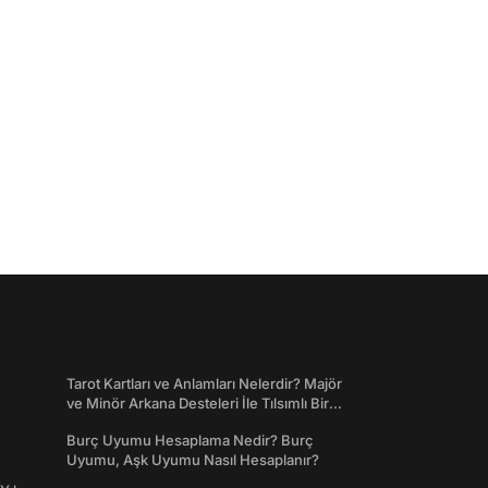
Tarot Kartları ve Anlamları Nelerdir? Majör
ve Minör Arkana Desteleri İle Tılsımlı Bir
Dünyaya Giriş
Burç Uyumu Hesaplama Nedir? Burç
Uyumu, Aşk Uyumu Nasıl Hesaplanır?