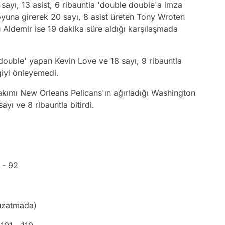
 sayı, 13 asist, 6 ribauntla 'double double'a imza
yuna girerek 20 sayı, 8 asist üreten Tony Wroten
u Aldemir ise 19 dakika süre aldığı karşılaşmada
double' yapan Kevin Love ve 18 sayı, 9 ribauntla
giyi önleyemedi.
takımı New Orleans Pelicans'ın ağırladığı Washington
yı ve 8 ribauntla bitirdi.
 - 92
(uzatmada)