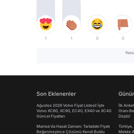
1
1
0
0
Yoru
Son Eklenenler
Günün
Ağustos 2026 Volvo Fiyat Listesi! İşte
İlk Anke
Volvo XC60, XC90, EC40, EX40 ve XC40
Oranı Be
Güncel Fiyatları
Düştü!
Manisa'da Hasat Zamanı: Tarladaki Fiyatı
Türkiye,
Beğenmeyince Çözümü Kendi Buldu
Mekke An