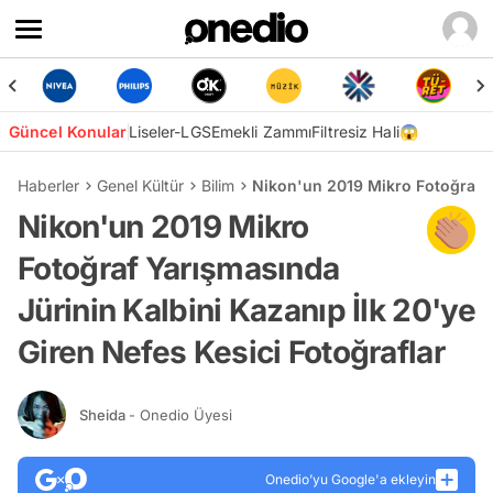
Güncel Konular
Liseler-LGS
Emekli Zammı
Filtresiz Hali😱
Haberler
Genel Kültür
Bilim
Nikon'un 2019 Mikro Fotoğraf Ya
Nikon'un 2019 Mikro
Fotoğraf Yarışmasında
Jürinin Kalbini Kazanıp İlk 20'ye
Giren Nefes Kesici Fotoğraflar
Sheida
- Onedio Üyesi
Onedio’yu Google'a ekleyin