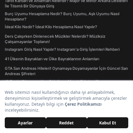
Tarot Kartları ve Anlamları Nelerdir? Majör ve Minör Arkana Desteleri
İle Tılsımlı Bir Dünyaya Giriş
Burç Uyumu Hesaplama Nedir? Burç Uyumu, Aşk Uyumu Nasıl
Hesaplanır?
İdeal Kilo Nedir? İdeal Kilo Hesaplama Nasıl Yapılır?
Ders Çalışırken Dinlenecek Müzikler Nelerdir? Müziksiz
Çalışamayanlar Toplanın!
Instagram Giriş Nasıl Yapılır? Instagram'a Giriş İşlemleri Rehberi
41 Ülkenin Bayrakları ve Ülke Bayraklarının Anlamları
GTA San Andreas Hileleri! Oynamaya Doyamayanlar İçin Güncel San
Andreas Şifreleri
IQ Testi: IQ'unuzun Kaç Olduğunu Merak Ettiniz mi?
Keşfet
Twitter
Deprem
Zam
Youtube
Günlük Burç Yorumları
A101
Tiktok
Son Dakika
Bugün Ne Pişirsem
Gezilecek Yerler