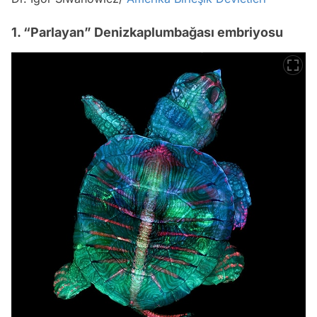
1. “Parlayan” Denizkaplumbağası embriyosu