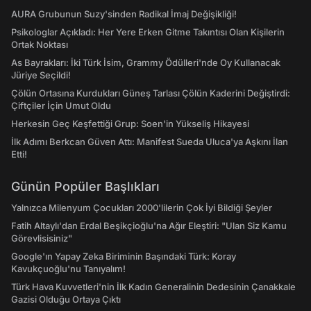
AURA Grubunun Suzy'sinden Radikal İmaj Değişikliği!
Psikologlar Açıkladı: Her Yere Erken Gitme Takıntısı Olan Kişilerin
Ortak Noktası
As Bayrakları: İki Türk İsim, Grammy Ödülleri'nde Oy Kullanacak
Jüriye Seçildi!
Çölün Ortasına Kurdukları Güneş Tarlası Çölün Kaderini Değiştirdi:
Çiftçiler İçin Umut Oldu
Herkesin Geç Keşfettiği Grup: Soen'in Yükseliş Hikayesi
İlk Adımı Berkcan Güven Attı: Manifest Sueda Uluca'ya Aşkını İlan
Etti!
Günün Popüler Başlıkları
Yalnızca Milenyum Çocukları 2000'lilerin Çok İyi Bildiği Şeyler
Fatih Altaylı'dan Erdal Beşikçioğlu'na Ağır Eleştiri: "Ulan Siz Kamu
Görevlisisiniz"
Google'ın Yapay Zeka Biriminin Başındaki Türk: Koray
Kavukçuoğlu'nu Tanıyalım!
Türk Hava Kuvvetleri'nin İlk Kadın Generalinin Dedesinin Çanakkale
Gazisi Olduğu Ortaya Çıktı