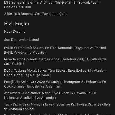
LGS Yerleştirmelerinin Ardından Türkiye'nin En Yüksek Puanlı
Liseleri Belli Oldu
2 Bin Yıllık Betonun Sırrı Tuvaletten Çıktı
Hızlı Erişim
Hava Durumu
Son Depremler Listesi
Evlilik Yıl Dönümü Sözleri! En Özel Romantik, Duygusal ve Resimli
Evlilik Yıl dönümü Mesajları
Rüyada Altın Görmek: Gerçekler de Saadetiniz de Çil Çil Altınlarda
Saklı Olabilir!
Doğal Taşların Merak Edilen Tüm Etkileri, Enerjileri ve Şifa Alanları:
Hangi Doğal Taş Ne İşe Yarar?
Emojilerin Anlamları: 2023 WhatsApp, Instagram ve Twitter'da En
Çok Kullanılan Emojiler ve Anlamları
Atasözleri ve Anlamları: A'dan Z'ye Gündelik Hayatta En Sık
Kullanılan Atasözleri ve Anlamları
Tavla Diziliş Şekli Nasıldır? Erkek Tavlası ve Kız Tavlası Diziliş Şekilleri
ve Oynama Yönleri