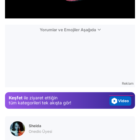
Yorumlar ve Emojiler Aşağıda
Video
Test
Gündem
Reklam
Magazin
Keşfet
ile ziyaret ettiğin
Video
tüm kategorileri tek akışta gör!
Test
Sheida
Onedio Üyesi