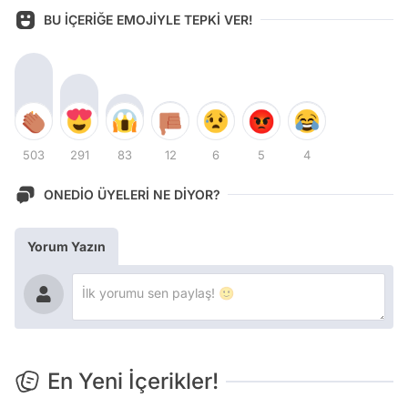
BU İÇERİĞE EMOJİYLE TEPKİ VER!
503
291
83
12
6
5
4
ONEDİO ÜYELERİ NE DİYOR?
Yorum Yazın
En Yeni İçerikler!