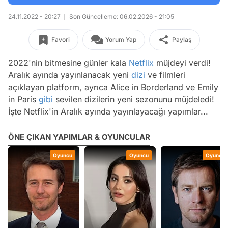
24.11.2022 - 20:27
Son Güncelleme: 06.02.2026 - 21:05
Favori
Yorum Yap
Paylaş
2022'nin bitmesine günler kala
Netflix
müjdeyi verdi!
Aralık ayında yayınlanacak yeni
dizi
ve filmleri
açıklayan platform, ayrıca Alice in Borderland ve Emily
in Paris
gibi
sevilen dizilerin yeni sezonunu müjdeledi!
İşte Netflix'in Aralık ayında yayınlayacağı yapımlar...
ÖNE ÇIKAN YAPIMLAR & OYUNCULAR
Oyuncu
Oyuncu
Oyuncu