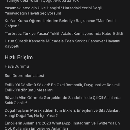
"Türkiye’deki Yolların Çoğu Avrupa’da Yok"
Yaşamak İstediğin Ülke Hangisi? Haritadaki Yerini Değil,
Yaşayacağın Hayatı Seçiyorsun!
Kur'an Kursu Öğrencilerinden Belediye Başkanına: "Manifest’i
Çağırın"
‘Terörsüz Türkiye Yasası’ Teklifi Adalet Komisyonu'nda Kabul Edildi
Uzun Süredir Kanserle Mücadele Eden Şarkıcı Cansever Hayatını
Kaybetti
Hızlı Erişim
Hava Durumu
Son Depremler Listesi
Evlilik Yıl Dönümü Sözleri! En Özel Romantik, Duygusal ve Resimli
Evlilik Yıl dönümü Mesajları
Rüyada Altın Görmek: Gerçekler de Saadetiniz de Çil Çil Altınlarda
Saklı Olabilir!
Doğal Taşların Merak Edilen Tüm Etkileri, Enerjileri ve Şifa Alanları:
Hangi Doğal Taş Ne İşe Yarar?
Emojilerin Anlamları: 2023 WhatsApp, Instagram ve Twitter'da En
Çok Kullanılan Emojiler ve Anlamları