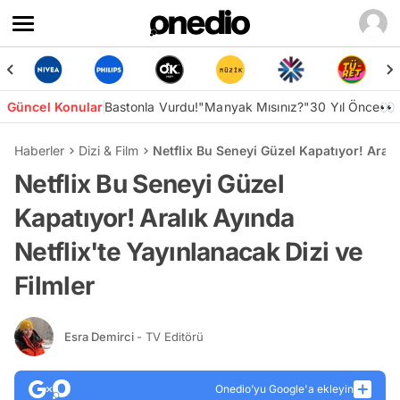
Güncel Konular
Bastonla Vurdu!
"Manyak Mısınız?"
30 Yıl Önce👀
Haberler
Dizi & Film
Netflix Bu Seneyi Güzel Kapatıyor! Aralık
Netflix Bu Seneyi Güzel
Kapatıyor! Aralık Ayında
Netflix'te Yayınlanacak Dizi ve
Filmler
Esra Demirci
- TV Editörü
Onedio’yu Google'a ekleyin