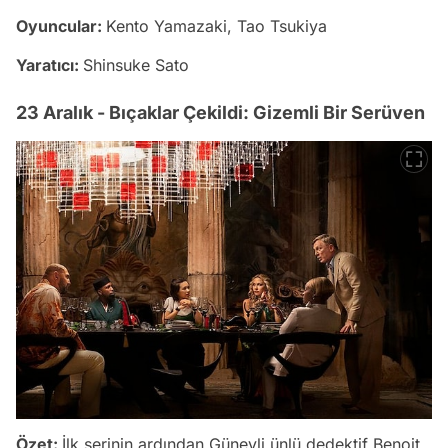
Oyuncular:
Kento Yamazaki, Tao Tsukiya
Yaratıcı:
Shinsuke Sato
23 Aralık - Bıçaklar Çekildi: Gizemli Bir Serüven
Özet:
İlk serinin ardından Güneyli ünlü dedektif Benoit