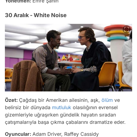
Yönetmen:
Emre Şahin
30 Aralık - White Noise
Özet:
Çağdaş bir Amerikan ailesinin, aşk,
ölüm
ve
belirsiz bir dünyada
mutluluk
olasılığının evrensel
gizemleriyle uğraşırken gündelik hayatın sıradan
çatışmalarıyla başa çıkma çabalarını dramatize eder.
Video
Oyuncular:
Adam Driver, Raffey Cassidy
Test