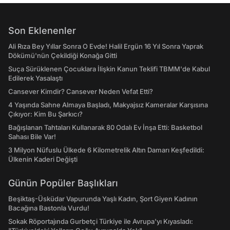
Son Eklenenler
Ali Rıza Bey Yıllar Sonra O Evde! Halil Ergün 16 Yıl Sonra Yaprak
Dökümü'nün Çekildiği Konağa Gitti
Suça Sürüklenen Çocuklara İlişkin Kanun Teklifi TBMM'de Kabul
Edilerek Yasalaştı
Cansever Kimdir? Cansever Neden Vefat Etti?
4 Yaşında Sahne Almaya Başladı, Makyajsız Kameralar Karşısına
Çıkıyor: Kim Bu Şarkıcı?
Bağışlanan Tahtaları Kullanarak 80 Odalı Ev İnşa Etti: Basketbol
Sahası Bile Var!
3 Milyon Nüfuslu Ülkede 6 Kilometrelik Altın Damarı Keşfedildi:
Ülkenin Kaderi Değişti
Günün Popüler Başlıkları
Beşiktaş-Üsküdar Vapurunda Yaşlı Kadın, Şort Giyen Kadının
Bacağına Bastonla Vurdu!
Sokak Röportajında Gurbetçi Türkiye ile Avrupa'yı Kıyasladı: