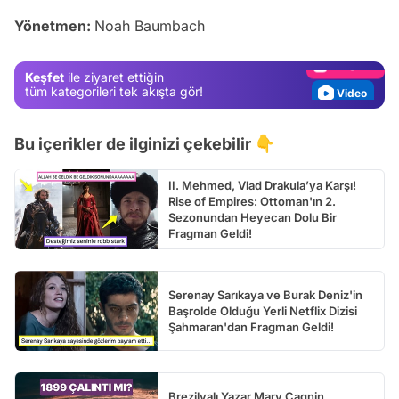
Yönetmen:
Noah Baumbach
Gündem
Magazin
Keşfet
ile ziyaret ettiğin
Video
tüm kategorileri tek akışta gör!
Test
Bu içerikler de ilginizi çekebilir 👇
II. Mehmed, Vlad Drakula’ya Karşı!
Rise of Empires: Ottoman'ın 2.
Sezonundan Heyecan Dolu Bir
Fragman Geldi!
Serenay Sarıkaya ve Burak Deniz'in
Başrolde Olduğu Yerli Netflix Dizisi
Şahmaran'dan Fragman Geldi!
Brezilyalı Yazar Mary Cagnin,