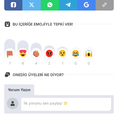
BU İÇERİĞE EMOJİYLE TEPKİ VER!
7
6
4
2
1
0
0
ONEDİO ÜYELERİ NE DİYOR?
Yorum Yazın