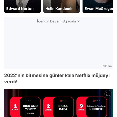
Edward Norton
Helin Kandemir
Ewan McGregor
İçeriğin Devamı Aşağıda
Reklam
2022'nin bitmesine günler kala Netflix müjdeyi
verdi!