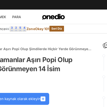
MEK
PARA
Önce👀
ZoneOkey 101
Seri Diz
lar Aşırı Popi Olup Şimdilerde Hiçbir Yerde Görünmeyen
Zamanlar Aşırı Popi Olup
 Görünmeyen 14 İsim
en kaynak olarak ekleyin