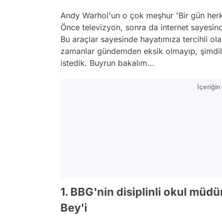
Andy Warhol'un o çok meşhur 'Bir gün herke
Önce televizyon, sonra da internet sayesind
Bu araçlar sayesinde hayatımıza tercihli olar
zamanlar gündemden eksik olmayıp, şimdile
istedik. Buyrun bakalım...
İçeriği
1. BBG'nin disiplinli okul müd
Bey'i