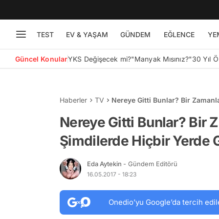
TEST
EV & YAŞAM
GÜNDEM
EĞLENCE
YE
Güncel Konular
YKS Değişecek mi?
"Manyak Mısınız?"
30 Yıl 
Haberler
TV
Nereye Gitti Bunlar? Bir Zaman
14 İsim
Nereye Gitti Bunlar? Bir 
Şimdilerde Hiçbir Yerde
Eda Aytekin
- Gündem Editörü
16.05.2017 - 18:23
Onedio’yu Google’da tercih edil