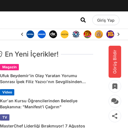
Giriş Yap
Görüş Bildir
En Yeni İçerikler!
Magazin
Ufuk Beydemir'in Olay Yaratan Yorumu
Sonrası İpek Filiz Yazıcı'nın Sevgilisinden
Dikkat Çeken Paylaşım
Video
Kur'an Kursu Öğrencilerinden Belediye
Başkanına: "Manifest’i Çağırın"
TV
MasterChef Liderliği Bırakmıyor! 7 Ağustos