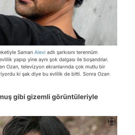
ceketiyle Saman
Alevi
adlı şarkısını terennüm
evlilik yapıp yine aynı şok dalgası ile boşandılar.
n Ozan, televizyon ekranlarında çok mutlu bir
iriyordu ki şak diye bu evlilik de bitti. Sonra Ozan
uş gibi gizemli görüntüleriyle