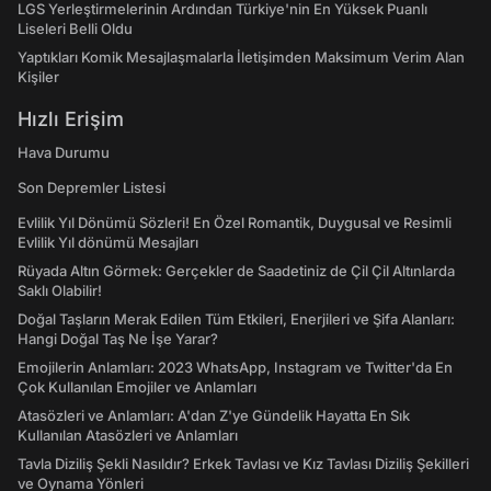
LGS Yerleştirmelerinin Ardından Türkiye'nin En Yüksek Puanlı
Liseleri Belli Oldu
Yaptıkları Komik Mesajlaşmalarla İletişimden Maksimum Verim Alan
Kişiler
Hızlı Erişim
Hava Durumu
Son Depremler Listesi
Evlilik Yıl Dönümü Sözleri! En Özel Romantik, Duygusal ve Resimli
Evlilik Yıl dönümü Mesajları
Rüyada Altın Görmek: Gerçekler de Saadetiniz de Çil Çil Altınlarda
Saklı Olabilir!
Doğal Taşların Merak Edilen Tüm Etkileri, Enerjileri ve Şifa Alanları:
Hangi Doğal Taş Ne İşe Yarar?
Emojilerin Anlamları: 2023 WhatsApp, Instagram ve Twitter'da En
Çok Kullanılan Emojiler ve Anlamları
Atasözleri ve Anlamları: A'dan Z'ye Gündelik Hayatta En Sık
Kullanılan Atasözleri ve Anlamları
Tavla Diziliş Şekli Nasıldır? Erkek Tavlası ve Kız Tavlası Diziliş Şekilleri
ve Oynama Yönleri