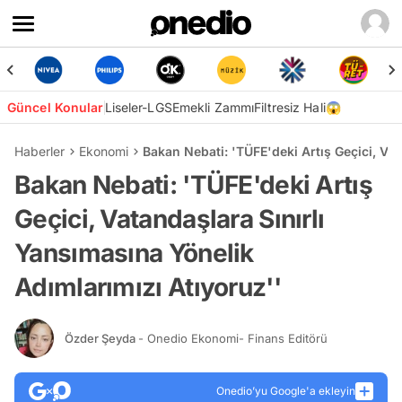
Güncel Konular
Liseler-LGS
Emekli Zammı
Filtresiz Hali😱
Haberler
Ekonomi
Bakan Nebati: 'TÜFE'deki Artış Geçici, Va
Bakan Nebati: 'TÜFE'deki Artış
Geçici, Vatandaşlara Sınırlı
Yansımasına Yönelik
Adımlarımızı Atıyoruz''
Özder Şeyda
- Onedio Ekonomi- Finans Editörü
Onedio’yu Google'a ekleyin