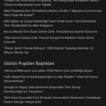
Türkiye'nin Ünlü AVM'si Kapandı, Tüm Mağazalar Boşaltıldı: Metro
Çıkışını Kullananlara Uyarı Yapıldı
Altın Fiyatında Son 28 Haftanın Rekoru Kırıldı: 7 Ağustos Cuma Gram
Altın Fiyatı Ne Kadar?
Milli Eğitim ve İçişleri Bakanlığı’ndan Ortak Karar: Yeni Dönemde
Tüm Okullardaki Kurallar Değişiyor
Koca Ülkede Tüm Sular Zehirli Çıktı: Temizlemesi Asırlar Sürecek
Yıllar Sonra Ortaya Çıktı: Poyraz Karayel'in Meltem'i Hare Sürel
Evlendi!
'Ölüler Şehri' Olarak Biliniyor: 1300 Kişinin Yaşadığı Şehirde 1,5
Milyon Mezar Var
Günün Popüler Başlıkları
Yalnızca Milenyum Çocukları 2000'lilerin Çok İyi Bildiği Şeyler
Fatih Altaylı'dan Erdal Beşikçioğlu'na Ağır Eleştiri: "Ulan Siz Kamu
Görevlisisiniz"
Google'ın Yapay Zeka Biriminin Başındaki Türk: Koray
Kavukçuoğlu'nu Tanıyalım!
Türk Hava Kuvvetleri'nin İlk Kadın Generalinin Dedesinin Çanakkale
Gazisi Olduğu Ortaya Çıktı