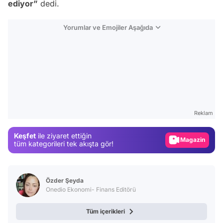
ediyor”
dedi.
Yorumlar ve Emojiler Aşağıda
Video
Test
Reklam
Gündem
Keşfet
ile ziyaret ettiğin
Magazin
tüm kategorileri tek akışta gör!
Video
Test
Özder Şeyda
Onedio Ekonomi- Finans Editörü
Tüm içerikleri