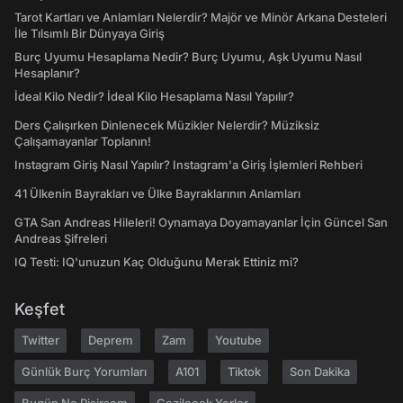
Tarot Kartları ve Anlamları Nelerdir? Majör ve Minör Arkana Desteleri
İle Tılsımlı Bir Dünyaya Giriş
Burç Uyumu Hesaplama Nedir? Burç Uyumu, Aşk Uyumu Nasıl
Hesaplanır?
İdeal Kilo Nedir? İdeal Kilo Hesaplama Nasıl Yapılır?
Ders Çalışırken Dinlenecek Müzikler Nelerdir? Müziksiz
Çalışamayanlar Toplanın!
Instagram Giriş Nasıl Yapılır? Instagram'a Giriş İşlemleri Rehberi
41 Ülkenin Bayrakları ve Ülke Bayraklarının Anlamları
GTA San Andreas Hileleri! Oynamaya Doyamayanlar İçin Güncel San
Andreas Şifreleri
IQ Testi: IQ'unuzun Kaç Olduğunu Merak Ettiniz mi?
Keşfet
Twitter
Deprem
Zam
Youtube
Günlük Burç Yorumları
A101
Tiktok
Son Dakika