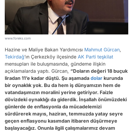
www.foreks.com
Hazine ve Maliye Bakan Yardımcısı
Mahmut Gürcan
,
Tekirdağ
’ın Çerkezköy ilçesinde
AK Parti
teşkilat
mensupları ile buluşmasında, gündeme ilişkin
açıklamalarda yaptı. Gürcan,
“Doların değeri 18 buçuk
liradan 11’e kadar düştü. Şu aşamada
dolar
kurunda
bir oynaklık yok. Bu da hem iş dünyamızın hem de
vatandaşımızın moralini yerine getiriyor. Faizle
dövizdeki oynaklığı da giderdik. İnşallah önümüzdeki
günlerde de enflasyonla da mücadelemizi
sürdürerek mayıs, haziran, temmuzda yatay seyre
geçen enflasyonu kasımdan itibaren düşürmeye
başlayacağız. Onunla ilgili çalışmalarımız devam