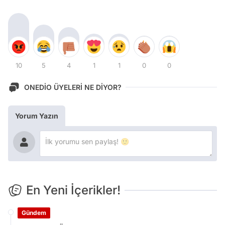
10
5
4
1
1
0
0
ONEDİO ÜYELERİ NE DİYOR?
Yorum Yazın
En Yeni İçerikler!
Gündem