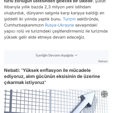
türlü zorluğun üstesinden gelecek bir ülkedir.
Şubat
itibarıyla yıllık bazda 2,3 milyon yeni istihdam
oluşturduk, dünyanın salgınla karşı karşıya kaldığı en
şiddetli iki yılında yaptık bunu.
Turizm
sektöründe,
Cumhurbaşkanımızın
Rusya
-
Ukrayna
savaşındaki
yapıcı rolü ve turizmdeki çeşitlendirmemiz ile turizmde
yüksek gelir elde etmeye devam edeceğiz.
İçeriğin Devamı Aşağıda
Reklam
Nebati: 'Yüksek enflasyon ile mücadele
ediyoruz, alım gücünün eksisinin de üzerine
çıkarmak istiyoruz'