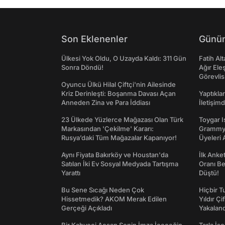
Son Eklenenler
Günün
Ülkesi Yok Oldu, O Uzayda Kaldı: 311 Gün
Fatih Al
Sonra Döndü!
Ağır Ele
Görevlis
Oyuncu Ülkü Hilal Çiftçi'nin Ailesinde
Kriz Derinleşti: Boşanma Davası Açan
Yaptıkla
Anneden Zina ve Para İddiası
İletişim
23 Ülkede Yüzlerce Mağazası Olan Türk
Toygar I
Markasından 'Çekilme' Kararı:
Grammy 
Rusya’daki Tüm Mağazalar Kapanıyor!
Üyeleri 
Aynı Fiyata Bakırköy ve Houstan'da
İlk Anke
Satılan İki Ev Sosyal Medyada Tartışma
Oranı Be
Yarattı
Düştü!
Bu Sene Sıcağı Neden Çok
Hiçbir 
Hissetmedik? AKOM Merak Edilen
Yıldır Çi
Gerçeği Açıkladı
Yakaland