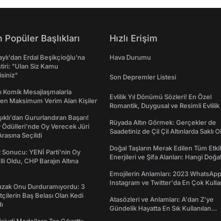
 Popüler Başlıkları
Hızlı Erişim
taylı'dan Erdal Beşikçioğlu'na
Hava Durumu
ştiri: "Ulan Siz Kamu
isiniz"
Son Depremler Listesi
rı Komik Mesajlaşmalarla
Evlilik Yıl Dönümü Sözleri! En Özel
den Maksimum Verim Alan Kişiler
Romantik, Duygusal ve Resimli Evlilik 
dönümü Mesajları
şıklı'dan Gururlandıran Başarı!
Rüyada Altın Görmek: Gerçekler de
Ödülleri'nde Oy Verecek Jüri
Saadetiniz de Çil Çil Altınlarda Saklı Ol
Arasına Seçildi
Doğal Taşların Merak Edilen Tüm Etkil
t Sonucu: YENİ Parti'nin Oy
Enerjileri ve Şifa Alanları: Hangi Doğa
lli Oldu, CHP Barajın Altına
Ne İşe Yarar?
Emojilerin Anlamları: 2023 WhatsApp
Instagram ve Twitter'da En Çok Kulla
Tuzak Onu Durduramıyordu: 3
Emojiler ve Anlamları
ftçilerin Baş Belası Olan Kedi
Atasözleri ve Anlamları: A'dan Z'ye
ı
Gündelik Hayatta En Sık Kullanılan
Atasözleri ve Anlamları