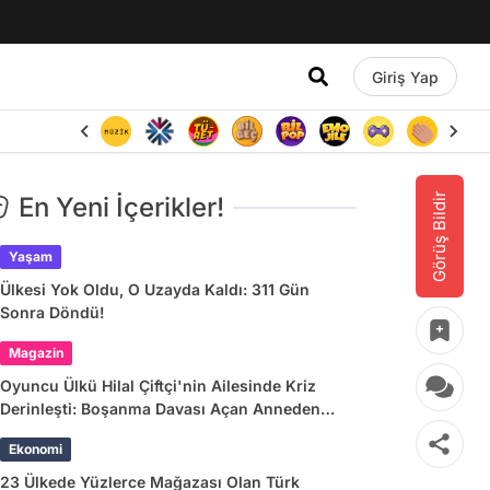
Giriş Yap
Görüş Bildir
En Yeni İçerikler!
Yaşam
Ülkesi Yok Oldu, O Uzayda Kaldı: 311 Gün
Sonra Döndü!
Magazin
Oyuncu Ülkü Hilal Çiftçi'nin Ailesinde Kriz
Derinleşti: Boşanma Davası Açan Anneden
Zina ve Para İddiası
Ekonomi
23 Ülkede Yüzlerce Mağazası Olan Türk