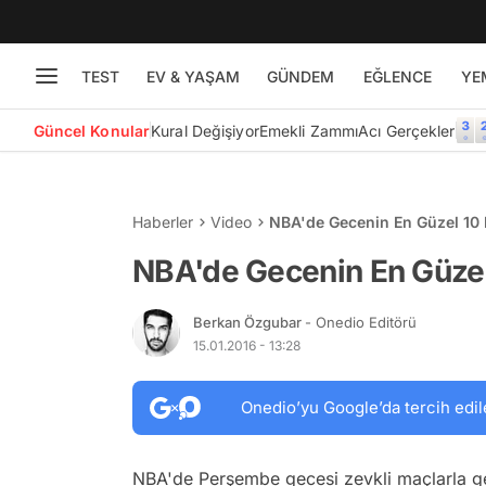
TEST
EV & YAŞAM
GÜNDEM
EĞLENCE
YE
Güncel Konular
Kural Değişiyor
Emekli Zammı
Acı Gerçekler
Haberler
Video
NBA'de Gecenin En Güzel 10 
NBA'de Gecenin En Güzel 
Berkan Özgubar
- Onedio Editörü
15.01.2016 - 13:28
Onedio’yu Google’da tercih edil
NBA'de Perşembe gecesi zevkli maçlarla ge