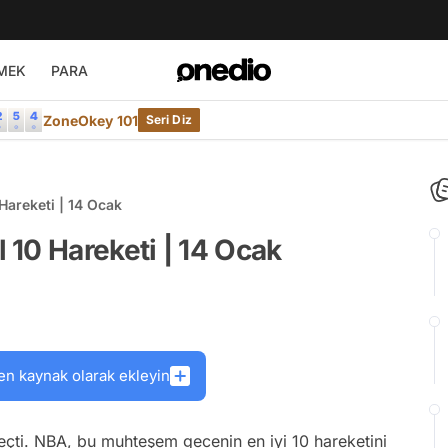
MEK
PARA
ZoneOkey 101
Seri Diz
Hareketi | 14 Ocak
10 Hareketi | 14 Ocak
en kaynak olarak ekleyin
çti. NBA, bu muhteşem gecenin en iyi 10 hareketini