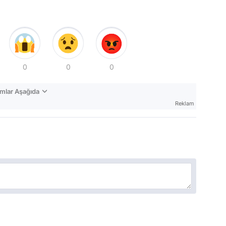
0
0
0
mlar Aşağıda
Reklam