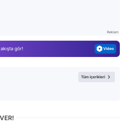
Video
Test
Gündem
Reklam
Magazin
 akışta gör!
Video
Test
Tüm içerikleri
 VER!