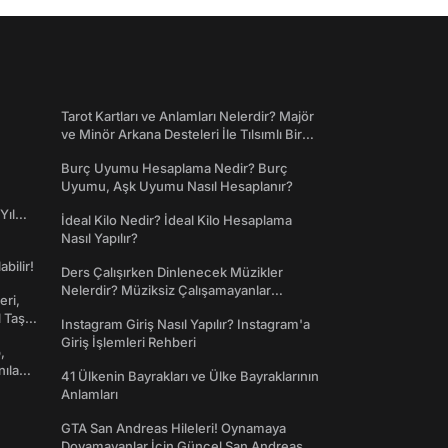
Tarot Kartları ve Anlamları Nelerdir? Majör
ve Minör Arkana Desteleri İle Tılsımlı Bir
Dünyaya Giriş
Burç Uyumu Hesaplama Nedir? Burç
Uyumu, Aşk Uyumu Nasıl Hesaplanır?
Yıl
İdeal Kilo Nedir? İdeal Kilo Hesaplama
Nasıl Yapılır?
abilir!
Ders Çalışırken Dinlenecek Müzikler
Nelerdir? Müziksiz Çalışamayanlar
eri,
Toplanın!
l Taş
Instagram Giriş Nasıl Yapılır? Instagram'a
Giriş İşlemleri Rehberi
,
nılan
41 Ülkenin Bayrakları ve Ülke Bayraklarının
Anlamları
GTA San Andreas Hileleri! Oynamaya
Doyamayanlar İçin Güncel San Andreas