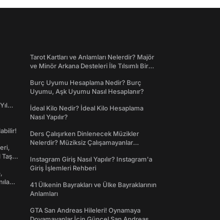
Tarot Kartları ve Anlamları Nelerdir? Majör
ve Minör Arkana Desteleri İle Tılsımlı Bir
Dünyaya Giriş
Burç Uyumu Hesaplama Nedir? Burç
Uyumu, Aşk Uyumu Nasıl Hesaplanır?
Yıl
İdeal Kilo Nedir? İdeal Kilo Hesaplama
Nasıl Yapılır?
abilir!
Ders Çalışırken Dinlenecek Müzikler
Nelerdir? Müziksiz Çalışamayanlar
eri,
Toplanın!
l Taş
Instagram Giriş Nasıl Yapılır? Instagram'a
Giriş İşlemleri Rehberi
,
nılan
41 Ülkenin Bayrakları ve Ülke Bayraklarının
Anlamları
GTA San Andreas Hileleri! Oynamaya
Doyamayanlar İçin Güncel San Andreas