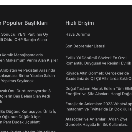
 Popüler Başlıkları
Hızlı Erişim
t Sonucu: YENİ Parti'nin Oy
Hava Durumu
lli Oldu, CHP Barajın Altına
Son Depremler Listesi
rı Komik Mesajlaşmalarla
Evlilik Yıl Dönümü Sözleri! En Özel
den Maksimum Verim Alan Kişiler
Romantik, Duygusal ve Resimli Evlilik 
dönümü Mesajları
 Arabistan ve Pakistan Arasında
Rüyada Altın Görmek: Gerçekler de
laşması: Birine Yapılan Saldırı
Saadetiniz de Çil Çil Altınlarda Saklı Ol
Yapılmış Sayılacak
Doğal Taşların Merak Edilen Tüm Etkil
Tuzak Onu Durduramıyordu: 3
Enerjileri ve Şifa Alanları: Hangi Doğa
ftçilerin Baş Belası Olan Kedi
Ne İşe Yarar?
ı
Emojilerin Anlamları: 2023 WhatsApp
Instagram ve Twitter'da En Çok Kulla
 Bu Düğünü Konuşuyor: Ünlü İş
Emojiler ve Anlamları
ın Oğlunun Düğünü İçin
Atasözleri ve Anlamları: A'dan Z'ye
 Para Dudak Uçuklattı!
Gündelik Hayatta En Sık Kullanılan
Atasözleri ve Anlamları