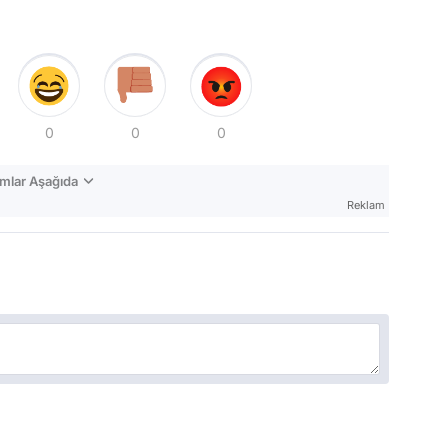
0
0
0
mlar Aşağıda
Reklam