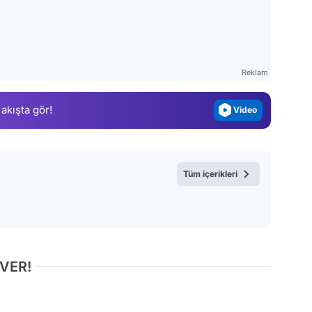
Video
Test
Gündem
Reklam
Magazin
 akışta gör!
Video
Test
Tüm içerikleri
 VER!