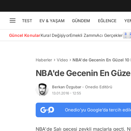
TEST
EV & YAŞAM
GÜNDEM
EĞLENCE
YE
Güncel Konular
Kural Değişiyor
Emekli Zammı
Acı Gerçekler
Haberler
Video
NBA'de Gecenin En Güzel 10 
NBA'de Gecenin En Güzel 
Berkan Özgubar
- Onedio Editörü
13.01.2016 - 12:55
Onedio’yu Google’da tercih edil
NBA'de Salı gecesi zevkli maçlarla geçti. N