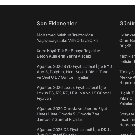
Son Eklenenler
Günün
Mohamed Salah'ın Trabzon'da
İlk Anke
Yaşayacağı Lüks Villa Ortaya Çıktı
Oranı Be
Düştü!
Koca Köyü Tek Bir Binaya Taşıdılar:
Beton Kulelerin Yerini Alacak!
Yaptıkla
İletişim
Ağustos 2026 BYD Fiyat Listesi! İşte BYD
Atto 3, Dolphin, Han, Seal U DM-i, Tang
Türkiye,
ve Seal U EV Güncel Fiyatları
Mekke An
Hepsine 
Ağustos 2026 Lexus Fiyat Listesi! İşte
Lexus ES, RX, RZ, LBX, NX ve LS Güncel
Hiçbir 
Fiyatları
Yıldır Çi
Yakaland
Ağustos 2026 Omoda ve Jaecoo Fiyat
Listesi! İşte Omoda 5, Omoda 7 ve
Sosyete
Jaecoo 7 Güncel Fiyatları
İnsanın
Harcanan
Ağustos 2026 DS Fiyat Listesi! İşte DS 4,