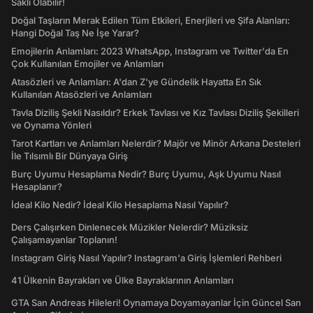
Saklı Olabilir!
Doğal Taşların Merak Edilen Tüm Etkileri, Enerjileri ve Şifa Alanları:
Hangi Doğal Taş Ne İşe Yarar?
Emojilerin Anlamları: 2023 WhatsApp, Instagram ve Twitter'da En
Çok Kullanılan Emojiler ve Anlamları
Atasözleri ve Anlamları: A'dan Z'ye Gündelik Hayatta En Sık
Kullanılan Atasözleri ve Anlamları
Tavla Diziliş Şekli Nasıldır? Erkek Tavlası ve Kız Tavlası Diziliş Şekilleri
ve Oynama Yönleri
Tarot Kartları ve Anlamları Nelerdir? Majör ve Minör Arkana Desteleri
İle Tılsımlı Bir Dünyaya Giriş
Burç Uyumu Hesaplama Nedir? Burç Uyumu, Aşk Uyumu Nasıl
Hesaplanır?
İdeal Kilo Nedir? İdeal Kilo Hesaplama Nasıl Yapılır?
Ders Çalışırken Dinlenecek Müzikler Nelerdir? Müziksiz
Çalışamayanlar Toplanın!
Instagram Giriş Nasıl Yapılır? Instagram'a Giriş İşlemleri Rehberi
41 Ülkenin Bayrakları ve Ülke Bayraklarının Anlamları
GTA San Andreas Hileleri! Oynamaya Doyamayanlar İçin Güncel San