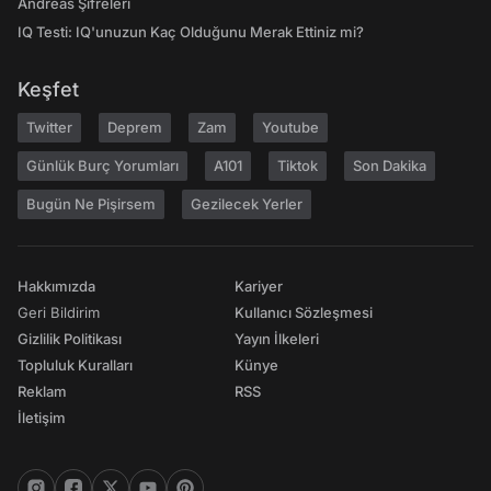
Andreas Şifreleri
IQ Testi: IQ'unuzun Kaç Olduğunu Merak Ettiniz mi?
Keşfet
Twitter
Deprem
Zam
Youtube
Günlük Burç Yorumları
A101
Tiktok
Son Dakika
Bugün Ne Pişirsem
Gezilecek Yerler
Hakkımızda
Kariyer
Geri Bildirim
Kullanıcı Sözleşmesi
Gizlilik Politikası
Yayın İlkeleri
Topluluk Kuralları
Künye
Reklam
RSS
İletişim