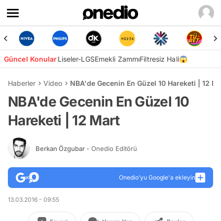
Güncel Konular
Liseler-LGS
Emekli Zammı
Filtresiz Hali😱
Haberler
Video
NBA'de Gecenin En Güzel 10 Hareketi | 12 Ma
NBA'de Gecenin En Güzel 10
Hareketi | 12 Mart
Berkan Özgubar
- Onedio Editörü
Onedio’yu Google'a ekleyin
13.03.2016 - 09:55