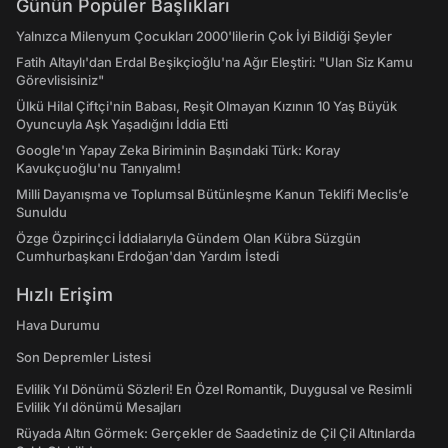
Günün Popüler Başlıkları
Yalnızca Milenyum Çocukları 2000'lilerin Çok İyi Bildiği Şeyler
Fatih Altaylı'dan Erdal Beşikçioğlu'na Ağır Eleştiri: "Ulan Siz Kamu
Görevlisisiniz"
Ülkü Hilal Çiftçi'nin Babası, Reşit Olmayan Kızının 10 Yaş Büyük
Oyuncuyla Aşk Yaşadığını İddia Etti
Google'ın Yapay Zeka Biriminin Başındaki Türk: Koray
Kavukçuoğlu'nu Tanıyalım!
Milli Dayanışma ve Toplumsal Bütünleşme Kanun Teklifi Meclis’e
Sunuldu
Özge Özpirinçci İddialarıyla Gündem Olan Kübra Süzgün
Cumhurbaşkanı Erdoğan'dan Yardım İstedi
Hızlı Erişim
Hava Durumu
Son Depremler Listesi
Evlilik Yıl Dönümü Sözleri! En Özel Romantik, Duygusal ve Resimli
Evlilik Yıl dönümü Mesajları
Rüyada Altın Görmek: Gerçekler de Saadetiniz de Çil Çil Altınlarda