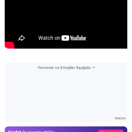
Yorumlar ve Emojiler Aşağıda
Video
Test
Reklam
Gündem
Keşfet
ile ziyaret ettiğin