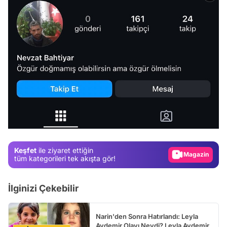
Video
Test
Gündem
Keşfet
ile ziyaret ettiğin
Magazin
tüm kategorileri tek akışta gör!
Video
İlginizi Çekebilir
Test
Narin'den Sonra Hatırlandı: Leyla
Aydemir Olayı Neydi? Leyla Aydemir