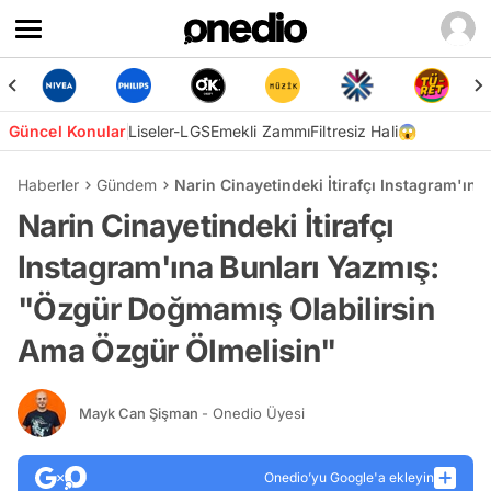
Güncel Konular
Liseler-LGS
Emekli Zammı
Filtresiz Hali😱
Haberler
Gündem
Narin Cinayetindeki İtirafçı Instagram'ı
Narin Cinayetindeki İtirafçı
Instagram'ına Bunları Yazmış:
"Özgür Doğmamış Olabilirsin
Ama Özgür Ölmelisin"
Mayk Can Şişman
- Onedio Üyesi
Onedio’yu Google'a ekleyin