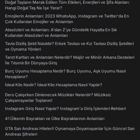
Doğal Taşların Merak Edilen Tüm Etkileri, Enerjileri ve Şifa Alanları:
Hangi Doğal Taş Ne İşe Yarar?
Emojilerin Anlamları: 2023 WhatsApp, Instagram ve Twitter'da En
Çok Kullanılan Emojiler ve Anlamları
Atasözleri ve Anlamları: A'dan Z'ye Gündelik Hayatta En Sık
Kullanılan Atasözleri ve Anlamları
Tavla Diziliş Şekli Nasıldır? Erkek Tavlası ve Kız Tavlası Diziliş Şekilleri
ve Oynama Yönleri
Tarot Kartları ve Anlamları Nelerdir? Majör ve Minör Arkana Desteleri
İle Tılsımlı Bir Dünyaya Giriş
Burç Uyumu Hesaplama Nedir? Burç Uyumu, Aşk Uyumu Nasıl
Hesaplanır?
İdeal Kilo Nedir? İdeal Kilo Hesaplama Nasıl Yapılır?
Ders Çalışırken Dinlenecek Müzikler Nelerdir? Müziksiz
Çalışamayanlar Toplanın!
Instagram Giriş Nasıl Yapılır? Instagram'a Giriş İşlemleri Rehberi
41 Ülkenin Bayrakları ve Ülke Bayraklarının Anlamları
GTA San Andreas Hileleri! Oynamaya Doyamayanlar İçin Güncel San
Andreas Şifreleri