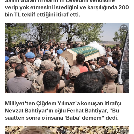
Salim Güran'ın Narin'in cesedini kendisine
verip yok etmesini istediğini ve karşılığında 200
bin TL teklif ettiğini itiraf etti.
Milliyet'ten Çiğdem Yılmaz'a konuşan itirafçı
Nevzat Bahtiyar'ın oğlu Ferhat Bahtiyar, "Bu
saatten sonra o insana 'Baba' demem" dedi.