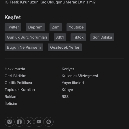
IQ Testi: IQ'unuzun Kaç Olduğunu Merak Ettiniz mi?
Keşfet
Twitter
Deprem
Zam
Youtube
Günlük Burç Yorumları
A101
Tiktok
Son Dakika
Bugün Ne Pişirsem
Gezilecek Yerler
Hakkımızda
Kariyer
Geri Bildirim
Kullanıcı Sözleşmesi
Gizlilik Politikası
Yayın İlkeleri
Topluluk Kuralları
Künye
Reklam
RSS
İletişim