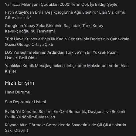
Yalnızca Milenyum Çocukları 2000'lilerin Çok İyi Bildiği Şeyler
Fatih Altaylı'dan Erdal Beşikçioğlu'na Ağır Eleştiri: "Ulan Siz Kamu
Görevlisisiniz"
Google'ın Yapay Zeka Biriminin Başındaki Türk: Koray
Kavukçuoğlu'nu Tanıyalım!
Türk Hava Kuvvetleri'nin İlk Kadın Generalinin Dedesinin Çanakkale
Gazisi Olduğu Ortaya Çıktı
LGS Yerleştirmelerinin Ardından Türkiye'nin En Yüksek Puanlı
Liseleri Belli Oldu
Yaptıkları Komik Mesajlaşmalarla İletişimden Maksimum Verim Alan
Kişiler
Hızlı Erişim
Hava Durumu
Son Depremler Listesi
Evlilik Yıl Dönümü Sözleri! En Özel Romantik, Duygusal ve Resimli
Evlilik Yıl dönümü Mesajları
Rüyada Altın Görmek: Gerçekler de Saadetiniz de Çil Çil Altınlarda
Saklı Olabilir!