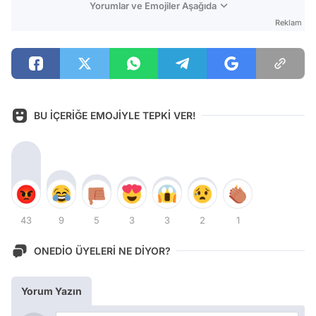
Yorumlar ve Emojiler Aşağıda
Reklam
BU İÇERİĞE EMOJİYLE TEPKİ VER!
43
9
5
3
3
2
1
ONEDİO ÜYELERİ NE DİYOR?
Yorum Yazın