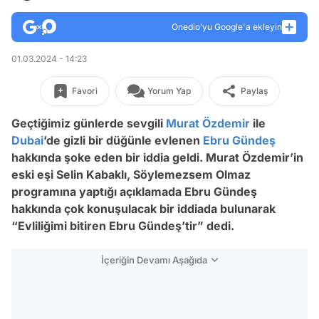
Onedio’yu Google'a ekleyin
01.03.2024 - 14:23
Favori
Yorum Yap
Paylaş
Geçtiğimiz günlerde sevgili
Murat Özdemir
ile
Dubai
’de gizli bir düğünle evlenen
Ebru Gündeş
hakkında şoke eden bir iddia geldi. Murat Özdemir’in
eski eşi Selin Kabaklı, Söylemezsem Olmaz
programına yaptığı açıklamada Ebru Gündeş
hakkında çok konuşulacak bir iddiada bulunarak
“Evliliğimi bitiren Ebru Gündeş’tir” dedi.
İçeriğin Devamı Aşağıda