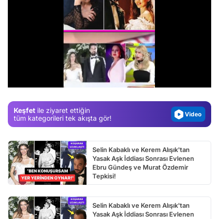
Video
Test
/
Gündem
Magazin
Keşfet
ile ziyaret ettiğin
Video
tüm kategorileri tek akışta gör!
Test
Selin Kabaklı ve Kerem Alışık'tan
Yasak Aşk İddiası Sonrası Evlenen
Ebru Gündeş ve Murat Özdemir
Tepkisi!
Selin Kabaklı ve Kerem Alışık'tan
Yasak Aşk İddiası Sonrası Evlenen