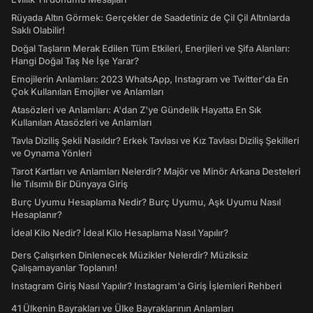
Rüyada Altın Görmek: Gerçekler de Saadetiniz de Çil Çil Altınlarda
Saklı Olabilir!
Doğal Taşların Merak Edilen Tüm Etkileri, Enerjileri ve Şifa Alanları:
Hangi Doğal Taş Ne İşe Yarar?
Emojilerin Anlamları: 2023 WhatsApp, Instagram ve Twitter'da En
Çok Kullanılan Emojiler ve Anlamları
Atasözleri ve Anlamları: A'dan Z'ye Gündelik Hayatta En Sık
Kullanılan Atasözleri ve Anlamları
Tavla Diziliş Şekli Nasıldır? Erkek Tavlası ve Kız Tavlası Diziliş Şekilleri
ve Oynama Yönleri
Tarot Kartları ve Anlamları Nelerdir? Majör ve Minör Arkana Desteleri
İle Tılsımlı Bir Dünyaya Giriş
Burç Uyumu Hesaplama Nedir? Burç Uyumu, Aşk Uyumu Nasıl
Hesaplanır?
İdeal Kilo Nedir? İdeal Kilo Hesaplama Nasıl Yapılır?
Ders Çalışırken Dinlenecek Müzikler Nelerdir? Müziksiz
Çalışamayanlar Toplanın!
Instagram Giriş Nasıl Yapılır? Instagram'a Giriş İşlemleri Rehberi
41 Ülkenin Bayrakları ve Ülke Bayraklarının Anlamları