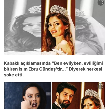
Kabaklı açıklamasında “Ben evliyken, evliliğimi
bitiren isim Ebru Gündeş’tir...” Diyerek herkesi
şoke etti.