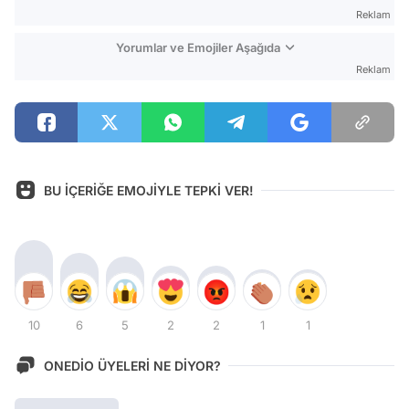
Reklam
Yorumlar ve Emojiler Aşağıda
Reklam
BU İÇERİĞE EMOJİYLE TEPKİ VER!
10
6
5
2
2
1
1
ONEDİO ÜYELERİ NE DİYOR?