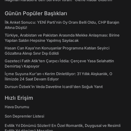
Günün Popüler Başlıkları
İlk Anket Sonucu: YENİ Parti'nin Oy Oranı Belli Oldu, CHP Barajın
Altına Düştü!
Türkiye, Arabistan ve Pakistan Arasında Mekke Anlaşması: Birine
Yapılan Saldırı Hepsine Yapılmış Sayılacak
Hasan Can Kaya’nın Konuşanlar Programına Katılan Seyirci
Gözaltına Alınıp Sınır Dışı Edildi
Gazeteci Fatih Atik'ten Çarpıcı İddia: Çerçeve Yasa Selahattin
Demirtaş'ı Kapsıyor
İçme Suyuna Kur'an-ı Kerim Dinletiliyor: 31 Yıllık Alışkanlık, O
İlimizde 24 Saat Devam Ediyor
Dursun Özbek'in Veda Davetine Icardi'den Soğuk Yanıt
Hızlı Erişim
Hava Durumu
Son Depremler Listesi
Evlilik Yıl Dönümü Sözleri! En Özel Romantik, Duygusal ve Resimli
Evlilik Yıl dönümü Mesajları