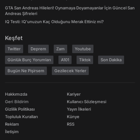
GTA San Andreas Hileleri! Oynamaya Doyamayanlar İçin Güncel San
Andreas Şifreleri
IQ Testi: IQ'unuzun Kaç Olduğunu Merak Ettiniz mi?
Keşfet
Twitter
Deprem
Zam
Youtube
Günlük Burç Yorumları
A101
Tiktok
Son Dakika
Bugün Ne Pişirsem
Gezilecek Yerler
Hakkımızda
Kariyer
Geri Bildirim
Kullanıcı Sözleşmesi
Gizlilik Politikası
Yayın İlkeleri
Topluluk Kuralları
Künye
Reklam
RSS
İletişim