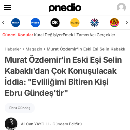
Güncel Konular
Kural Değişiyor
Emekli Zammı
Acı Gerçekler
Haberler
Magazin
Murat Özdemir'in Eski Eşi Selin Kabaklı'd
Murat Özdemir'in Eski Eşi Selin
Kabaklı'dan Çok Konuşulacak
İddia: "Evliliğimi Bitiren Kişi
Ebru Gündeş'tir"
Ebru Gündeş
Ali Can YAYCILI
- Gündem Editörü