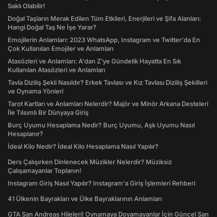
Saklı Olabilir!
Doğal Taşların Merak Edilen Tüm Etkileri, Enerjileri ve Şifa Alanları:
Hangi Doğal Taş Ne İşe Yarar?
Emojilerin Anlamları: 2023 WhatsApp, Instagram ve Twitter'da En
Çok Kullanılan Emojiler ve Anlamları
Atasözleri ve Anlamları: A'dan Z'ye Gündelik Hayatta En Sık
Kullanılan Atasözleri ve Anlamları
Tavla Diziliş Şekli Nasıldır? Erkek Tavlası ve Kız Tavlası Diziliş Şekilleri
ve Oynama Yönleri
Tarot Kartları ve Anlamları Nelerdir? Majör ve Minör Arkana Desteleri
İle Tılsımlı Bir Dünyaya Giriş
Burç Uyumu Hesaplama Nedir? Burç Uyumu, Aşk Uyumu Nasıl
Hesaplanır?
İdeal Kilo Nedir? İdeal Kilo Hesaplama Nasıl Yapılır?
Ders Çalışırken Dinlenecek Müzikler Nelerdir? Müziksiz
Çalışamayanlar Toplanın!
Instagram Giriş Nasıl Yapılır? Instagram'a Giriş İşlemleri Rehberi
41 Ülkenin Bayrakları ve Ülke Bayraklarının Anlamları
GTA San Andreas Hileleri! Oynamaya Doyamayanlar İçin Güncel San