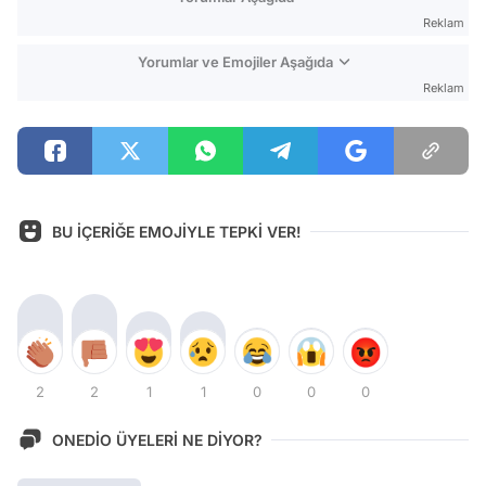
Reklam
Yorumlar ve Emojiler Aşağıda
Reklam
BU İÇERİĞE EMOJİYLE TEPKİ VER!
2
2
1
1
0
0
0
ONEDİO ÜYELERİ NE DİYOR?