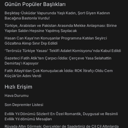
Günün Popüler Başlıkları
Beşiktaş-Üsküdar Vapurunda Yaşlı Kadın, Şort Giyen Kadının
Bacağına Bastonla Vurdu!
Türkiye, Arabistan ve Pakistan Arasında Mekke Anlaşması: Birine
Yapılan Saldırı Hepsine Yapılmış Sayılacak
Hasan Can Kaya’nın Konuşanlar Programına Katılan Seyirci
Gözaltına Alınıp Sınır Dışı Edildi
‘Terörsüz Türkiye Yasası’ Teklifi Adalet Komisyonu'nda Kabul Edildi
Gazeteci Fatih Atik'ten Çarpıcı İddia: Çerçeve Yasa Selahattin
Demirtaş'ı Kapsıyor
Fatih Altaylı’dan Çok Konuşulacak İddia: ROK İtirafçı Oldu Cem
Küçük’ün Adını Verdi
Hızlı Erişim
Hava Durumu
Son Depremler Listesi
Evlilik Yıl Dönümü Sözleri! En Özel Romantik, Duygusal ve Resimli
Evlilik Yıl dönümü Mesajları
Rüyada Altın Görmek: Gerçekler de Saadetiniz de Çil Çil Altınlarda