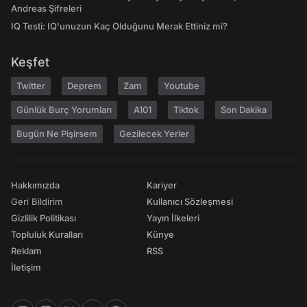
Andreas Şifreleri
IQ Testi: IQ'unuzun Kaç Olduğunu Merak Ettiniz mi?
Keşfet
Twitter
Deprem
Zam
Youtube
Günlük Burç Yorumları
A101
Tiktok
Son Dakika
Bugün Ne Pişirsem
Gezilecek Yerler
Hakkımızda
Kariyer
Geri Bildirim
Kullanıcı Sözleşmesi
Gizlilik Politikası
Yayın İlkeleri
Topluluk Kuralları
Künye
Reklam
RSS
İletişim