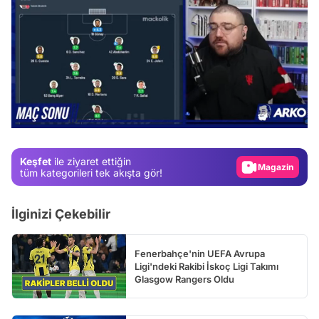
Video
/
Test
Gündem
Keşfet
ile ziyaret ettiğin
Magazin
tüm kategorileri tek akışta gör!
Video
İlginizi Çekebilir
Test
Fenerbahçe'nin UEFA Avrupa
Ligi'ndeki Rakibi İskoç Ligi Takımı
Glasgow Rangers Oldu