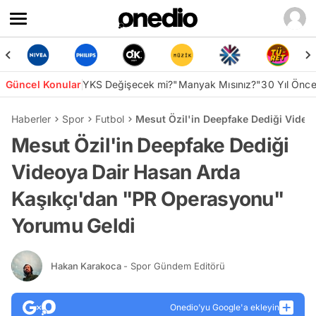
Güncel Konular
YKS Değişecek mi?
"Manyak Mısınız?"
30 Yıl Önc
Haberler
Spor
Futbol
Mesut Özil'in Deepfake Dediği Vide
Mesut Özil'in Deepfake Dediği
Videoya Dair Hasan Arda
Kaşıkçı'dan "PR Operasyonu"
Yorumu Geldi
Hakan Karakoca
- Spor Gündem Editörü
Onedio’yu Google'a ekleyin