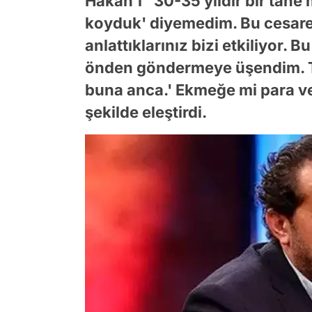
Hakan'ı "30-35 yıldır bir tan
koyduk' diyemedim. Bu cesare
anlattıklarınız bizi etkiliyor. 
önden göndermeye üşendim. T
buna anca.' Ekmeğe mi para ver
şekilde eleştirdi.