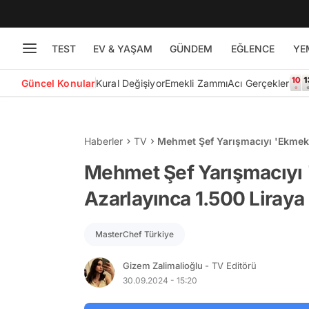
TEST
EV & YAŞAM
GÜNDEM
EĞLENCE
YE
Güncel Konular
Kural Değişiyor
Emekli Zammı
Acı Gerçekler
Haberler
TV
Mehmet Şef Yarışmacıyı 'Ekmek'
Hatırlatıldı!
Mehmet Şef Yarışmacıyı
Azarlayınca 1.500 Liraya S
MasterChef Türkiye
Gizem Zalimalioğlu
- TV Editörü
30.09.2024 - 15:20