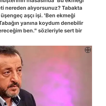
e müşterinin masasında 'Bu ekmeği
ti nereden alıyorsunuz? Tabakta
Bu üşengeç aşçı işi. 'Ben ekmeği
abağın yanına koydum denebilir
eceğim ben." sözleriyle sert bir