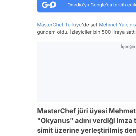
Onedio’yu Google’da tercih edil
MasterChef Türkiye
'de şef
Mehmet Yalçınk
gündem oldu. İzleyiciler bin 500 liraya satt
İçeriği
MasterChef jüri üyesi Mehme
"Okyanus" adını verdiği imza t
simit üzerine yerleştirilmiş de