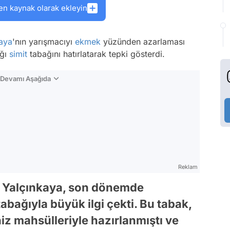
en kaynak olarak ekleyin
aya
'nın yarışmacıyı
ekmek
yüzünden azarlaması
ığı
simit
tabağını hatırlatarak tepki gösterdi.
n Devamı Aşağıda
Reklam
t Yalçınkaya, son dönemde
abağıyla büyük ilgi çekti. Bu tabak,
niz mahsülleriyle hazırlanmıştı ve