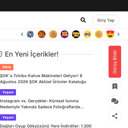
Giriş Yap
Görüş Bildir
En Yeni İçerikler!
Vitrin
ŞOK'a Tchibo Kahve Makineleri Geliyor! 8
Ağustos 2026 ŞOK Aktüel Ürünler Kataloğu
Yaşam
Instagram vs. Gerçekler: Küresel Isınma
Nedeniyle Yakında Sadece Fotoğraflarda
Görebileceğimiz 9 Doğa Harikası
Yaşam
Dağları Oyup Gökyüzünü Yere İndirdiler: 1.300