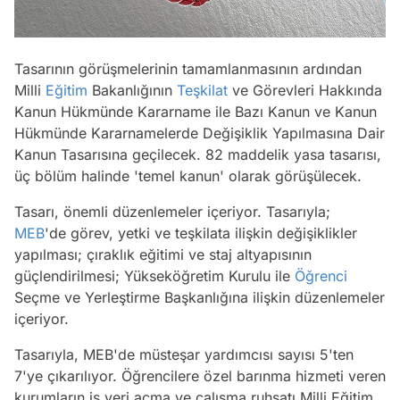
Tasarının görüşmelerinin tamamlanmasının ardından
Milli
Eğitim
Bakanlığının
Teşkilat
ve Görevleri Hakkında
Kanun Hükmünde Kararname ile Bazı Kanun ve Kanun
Hükmünde Kararnamelerde Değişiklik Yapılmasına Dair
Kanun Tasarısına geçilecek. 82 maddelik yasa tasarısı,
üç bölüm halinde 'temel kanun' olarak görüşülecek.
Tasarı, önemli düzenlemeler içeriyor. Tasarıyla;
MEB
'de görev, yetki ve teşkilata ilişkin değişiklikler
yapılması; çıraklık eğitimi ve staj altyapısının
güçlendirilmesi; Yükseköğretim Kurulu ile
Öğrenci
Seçme ve Yerleştirme Başkanlığına ilişkin düzenlemeler
içeriyor.
Tasarıyla, MEB'de müsteşar yardımcısı sayısı 5'ten
7'ye çıkarılıyor. Öğrencilere özel barınma hizmeti veren
kurumların iş yeri açma ve çalışma ruhsatı Milli Eğitim