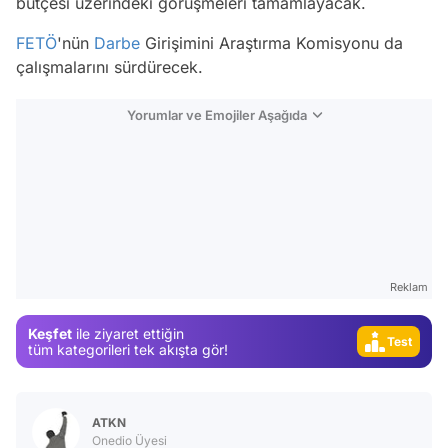
bütçesi üzerindeki görüşmeleri tamamlayacak.
FETÖ
'nün
Darbe
Girişimini Araştırma Komisyonu da
çalışmalarını sürdürecek.
Yorumlar ve Emojiler Aşağıda
Video
Test
Gündem
Magazin
Reklam
Video
Keşfet
ile ziyaret ettiğin
Test
tüm kategorileri tek akışta gör!
ATKN
Onedio Üyesi