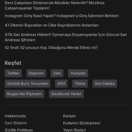
Ders Çalışırken Dinlenecek Müzikler Nelerdir? Müziksiz
Çalışamayanlar Toplanın!
Instagram Giriş Nasıl Yapılır? Instagram'a Giriş İşlemleri Rehberi
41 Ülkenin Bayrakları ve Ülke Bayraklarının Anlamları
GTA San Andreas Hileleri! Oynamaya Doyamayanlar İçin Güncel San
Andreas Şifreleri
IQ Testi: IQ'unuzun Kaç Olduğunu Merak Ettiniz mi?
Keşfet
Twitter
Deprem
Zam
Youtube
Günlük Burç Yorumları
A101
Tiktok
Son Dakika
Bugün Ne Pişirsem
Gezilecek Yerler
Hakkımızda
Kariyer
Geri Bildirim
Kullanıcı Sözleşmesi
Gizlilik Politikası
Yayın İlkeleri