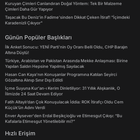
Kuruyan Çimleri Canlandıran Doğal Yöntem: Tek Bir Malzeme
Çimleri Daha Gür Yapıyor
Taşacak Bu Deniz'in Fadime'sinden Dikkat Çeken İtiraf! "İçimdeki
Karadenizli Çıkıyor"
Günün Popüler Başlıkları
İlk Anket Sonucu: YENİ Parti'nin Oy Oranı Belli Oldu, CHP Barajın
Altına Düştü!
Türkiye, Arabistan ve Pakistan Arasında Mekke Anlaşması: Birine
Yapılan Saldırı Hepsine Yapılmış Sayılacak
Hasan Can Kaya’nın Konuşanlar Programına Katılan Seyirci
Gözaltına Alınıp Sınır Dışı Edildi
İçme Suyuna Kur'an-ı Kerim Dinletiliyor: 31 Yıllık Alışkanlık, O
İlimizde 24 Saat Devam Ediyor
Fatih Altaylı’dan Çok Konuşulacak İddia: ROK İtirafçı Oldu Cem
Küçük’ün Adını Verdi
Enver Aysever'den Erdal Beşikçioğlu ve Etimesgut Çıkışı: “Bu
Kafalarla Etimesgut Yönetilebilir mi?”
Hızlı Erişim