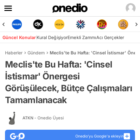
Güncel Konular
Kural Değişiyor
Emekli Zammı
Acı Gerçekler
Haberler
Gündem
Meclis'te Bu Hafta: 'Cinsel İstismar' Ön
Meclis'te Bu Hafta: 'Cinsel
İstismar' Önergesi
Görüşülecek, Bütçe Çalışmaları
Tamamlanacak
ATKN
- Onedio Üyesi
Onedio’yu Google'a ekleyin