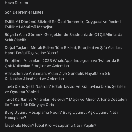
Hava Durumu
Son Depremler Listesi
Evlilik Yıl Dönümü Sözleri! En Özel Romantik, Duygusal ve Resimli
Evlilik Yıl dönümü Mesajları
Rüyada Altın Görmek: Gerçekler de Saadetiniz de Çil Çil Altınlarda
Saklı Olabilir!
Doğal Taşların Merak Edilen Tüm Etkileri, Enerjileri ve Şifa Alanları:
Hangi Doğal Taş Ne İşe Yarar?
Emojilerin Anlamları: 2023 WhatsApp, Instagram ve Twitter'da En
Çok Kullanılan Emojiler ve Anlamları
Atasözleri ve Anlamları: A'dan Z'ye Gündelik Hayatta En Sık
Kullanılan Atasözleri ve Anlamları
Tavla Diziliş Şekli Nasıldır? Erkek Tavlası ve Kız Tavlası Diziliş Şekilleri
ve Oynama Yönleri
Tarot Kartları ve Anlamları Nelerdir? Majör ve Minör Arkana Desteleri
İle Tılsımlı Bir Dünyaya Giriş
Burç Uyumu Hesaplama Nedir? Burç Uyumu, Aşk Uyumu Nasıl
Hesaplanır?
İdeal Kilo Nedir? İdeal Kilo Hesaplama Nasıl Yapılır?