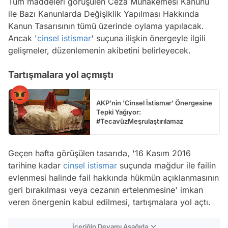
Tüm maddeleri görüşülen Ceza Muhakemesi Kanunu
ile Bazı Kanunlarda Değişiklik Yapılması Hakkında
Kanun Tasarısının tümü üzerinde oylama yapılacak.
Ancak '
cinsel istismar
' suçuna ilişkin önergeyle ilgili
gelişmeler, düzenlemenin akibetini belirleyecek.
Tartışmalara yol açmıştı
AKP'nin 'Cinsel İstismar' Önergesine
Tepki Yağıyor:
#TecavüzMeşrulaştırılamaz
Geçen hafta görüşülen tasarıda, '16 Kasım 2016
tarihine kadar
cinsel istismar
suçunda mağdur ile failin
evlenmesi halinde fail hakkında hükmün açıklanmasının
geri bırakılması veya cezanın ertelenmesine' imkan
veren önergenin kabul edilmesi, tartışmalara yol açtı.
İçeriğin Devamı Aşağıda