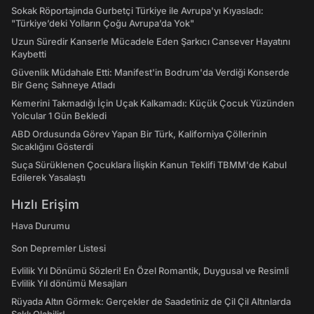
Sokak Röportajında Gurbetçi Türkiye ile Avrupa'yı Kıyasladı:
"Türkiye’deki Yolların Çoğu Avrupa’da Yok"
Uzun Süredir Kanserle Mücadele Eden Şarkıcı Cansever Hayatını
Kaybetti
Güvenlik Müdahale Etti: Manifest'in Bodrum'da Verdiği Konserde
Bir Genç Sahneye Atladı
Kemerini Takmadığı İçin Uçak Kalkamadı: Küçük Çocuk Yüzünden
Yolcular 1 Gün Bekledi
ABD Ordusunda Görev Yapan Bir Türk, Kaliforniya Çöllerinin
Sıcaklığını Gösterdi
Suça Sürüklenen Çocuklara İlişkin Kanun Teklifi TBMM'de Kabul
Edilerek Yasalaştı
Hızlı Erişim
Hava Durumu
Son Depremler Listesi
Evlilik Yıl Dönümü Sözleri! En Özel Romantik, Duygusal ve Resimli
Evlilik Yıl dönümü Mesajları
Rüyada Altın Görmek: Gerçekler de Saadetiniz de Çil Çil Altınlarda