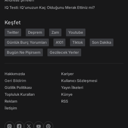
Andreas Şifreleri
IQ Testi: IQ'unuzun Kaç Olduğunu Merak Ettiniz mi?
Keşfet
Twitter
Deprem
Zam
Youtube
Günlük Burç Yorumları
A101
Tiktok
Son Dakika
Bugün Ne Pişirsem
Gezilecek Yerler
Hakkımızda
Kariyer
Geri Bildirim
Kullanıcı Sözleşmesi
Gizlilik Politikası
Yayın İlkeleri
Topluluk Kuralları
Künye
Reklam
RSS
İletişim