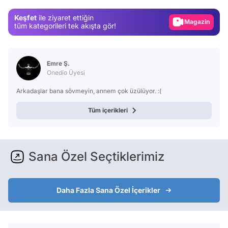
Magazin
Keşfet
ile ziyaret ettiğin
Video
tüm kategorileri tek akışta gör!
Test
Emre Ş.
Onedio Üyesi
Arkadaşlar bana sövmeyin, annem çok üzülüyor. :(
Tüm içerikleri
Sana Özel Seçtiklerimiz
Daha Fazla Sana Özel İçerikler