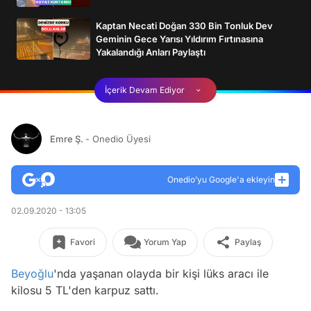
Kaptan Necati Doğan 330 Bin Tonluk Dev
Geminin Gece Yarısı Yıldırım Fırtınasına
Yakalandığı Anları Paylaştı
İçerik Devam Ediyor
Emre Ş.
- Onedio Üyesi
Onedio’yu Google'a ekleyin
02.09.2020 - 13:05
Favori
Yorum Yap
Paylaş
Beyoğlu
'nda yaşanan olayda bir kişi lüks aracı ile
kilosu 5 TL'den karpuz sattı.