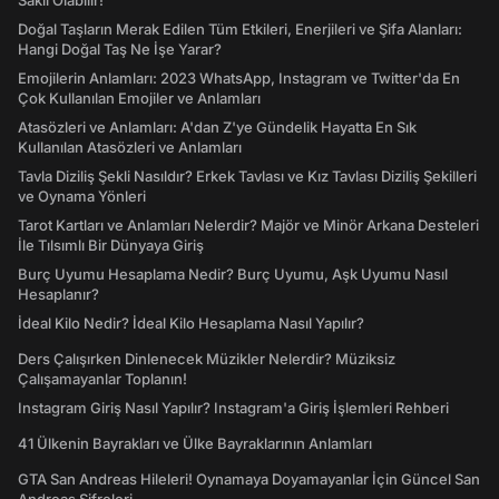
Saklı Olabilir!
Doğal Taşların Merak Edilen Tüm Etkileri, Enerjileri ve Şifa Alanları:
Hangi Doğal Taş Ne İşe Yarar?
Emojilerin Anlamları: 2023 WhatsApp, Instagram ve Twitter'da En
Çok Kullanılan Emojiler ve Anlamları
Atasözleri ve Anlamları: A'dan Z'ye Gündelik Hayatta En Sık
Kullanılan Atasözleri ve Anlamları
Tavla Diziliş Şekli Nasıldır? Erkek Tavlası ve Kız Tavlası Diziliş Şekilleri
ve Oynama Yönleri
Tarot Kartları ve Anlamları Nelerdir? Majör ve Minör Arkana Desteleri
İle Tılsımlı Bir Dünyaya Giriş
Burç Uyumu Hesaplama Nedir? Burç Uyumu, Aşk Uyumu Nasıl
Hesaplanır?
İdeal Kilo Nedir? İdeal Kilo Hesaplama Nasıl Yapılır?
Ders Çalışırken Dinlenecek Müzikler Nelerdir? Müziksiz
Çalışamayanlar Toplanın!
Instagram Giriş Nasıl Yapılır? Instagram'a Giriş İşlemleri Rehberi
41 Ülkenin Bayrakları ve Ülke Bayraklarının Anlamları
GTA San Andreas Hileleri! Oynamaya Doyamayanlar İçin Güncel San