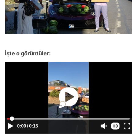
İşte o görüntüler:
Video
Test
0:00
/
0:15
Gündem