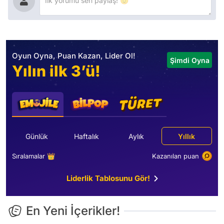
Oyun Oyna, Puan Kazan, Lider Ol!
Şimdi Oyna
Yılın ilk 3’ü!
Günlük
Haftalık
Aylık
Yıllık
Sıralamalar 👑
Kazanılan puan
Liderlik Tablosunu Gör!
En Yeni İçerikler!