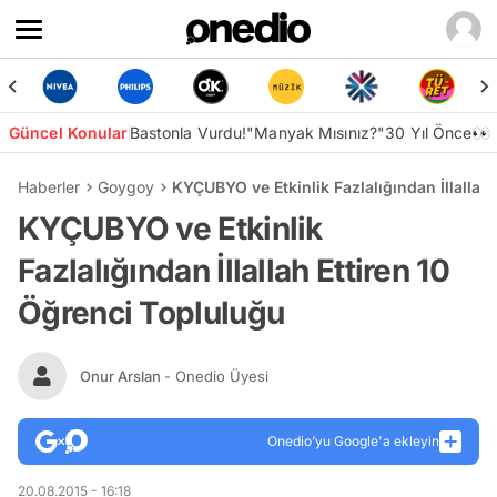
Güncel Konular
Bastonla Vurdu!
"Manyak Mısınız?"
30 Yıl Önce👀
Haberler
Goygoy
KYÇUBYO ve Etkinlik Fazlalığından İllallah
KYÇUBYO ve Etkinlik
Fazlalığından İllallah Ettiren 10
Öğrenci Topluluğu
Onur Arslan
- Onedio Üyesi
Onedio’yu Google'a ekleyin
20.08.2015 - 16:18