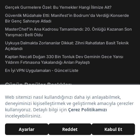
Gerçek Gurmelere Özel: Bu Yemekler Hangi İlimize Ait?
Güvenlik Müdahale Etti: Manifest'in Bodrum'da Verdiği Konserde
Bir Genç Sahneye Atladı
MasterChef’in Ana Kadrosu Tamamlandı: 20. Önlüğü Kazanan Son
Yarışmacı Belli Oldu
Uykuya Dalmakta Zorlananlar Dikkat: Zihni Rahatlatan Basit Teknik
Açıklandı
Kaptan Necati Doğan 330 Bin Tonluk Dev Geminin Gece Yarısı
Yıldırım Fırtınasına Yakalandığı Anları Paylaştı
En İyi VPN Uygulamaları - Güncel Liste
Günün Popüler Başlıkları
Beşiktaş-Üsküdar Vapurunda Yaşlı Kadın, Şort Giyen Kadının
Bacağına Bastonla Vurdu!
Yaşamak İstediğin Ülke Hangisi? Haritadaki Yerini Değil,
Yaşayacağın Hayatı Seçiyorsun!
Sokak Röportajında Gurbetçi Türkiye ile Avrupa'yı Kıyasladı:
"Türkiye’deki Yolların Çoğu Avrupa’da Yok"
Kur'an Kursu Öğrencilerinden Belediye Başkanına: "Manifest’i