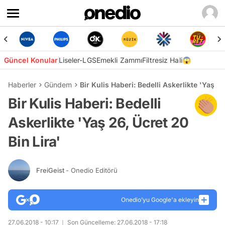
Güncel Konular
Liseler-LGS
Emekli Zammı
Filtresiz Hali😱
Haberler
Gündem
Bir Kulis Haberi: Bedelli Askerlikte 'Yaş 26
Bir Kulis Haberi: Bedelli
Askerlikte 'Yaş 26, Ücret 20
Bin Lira'
FreiGeist
- Onedio Editörü
Onedio’yu Google'a ekleyin
27.06.2018 - 10:17
Son Güncelleme: 27.06.2018 - 17:18