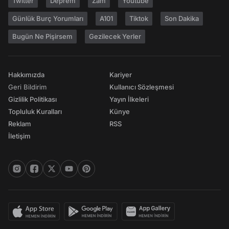
Twitter
Deprem
Zam
Youtube
Günlük Burç Yorumları
A101
Tiktok
Son Dakika
Bugün Ne Pişirsem
Gezilecek Yerler
Hakkımızda
Kariyer
Geri Bildirim
Kullanıcı Sözleşmesi
Gizlilik Politikası
Yayın İlkeleri
Topluluk Kuralları
Künye
Reklam
RSS
İletişim