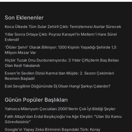
Son Eklenenler
Koca Ülkede Tüm Sular Zehirli Çıktı: Temizlemesi Asırlar Sürecek
Yıllar Sonra Ortaya Çıktı: Poyraz Karayel'in Meltem'i Hare Sürel
Evlendi!
'Ölüler Şehri' Olarak Biliniyor: 1300 Kişinin Yaşadığı Şehirde 1,5
Milyon Mezar Var
Hiçbir Tuzak Onu Durduramıyordu: 3 Yıldır Çiftçilerin Baş Belası
Olan Kedi Yakalandı
Exxen'in Sevilen Dizisi Karma'dan Müjde: 2. Sezon Çekimleri
Resmen Başladı!
Eski Sevgilinin Düğününde Dj Olsan Hangi Şarkıyı Çalardın?
Günün Popüler Başlıkları
Yalnızca Milenyum Çocukları 2000'lilerin Çok İyi Bildiği Şeyler
Fatih Altaylı'dan Erdal Beşikçioğlu'na Ağır Eleştiri: "Ulan Siz Kamu
Görevlisisiniz"
Google'ın Yapay Zeka Biriminin Başındaki Türk: Koray