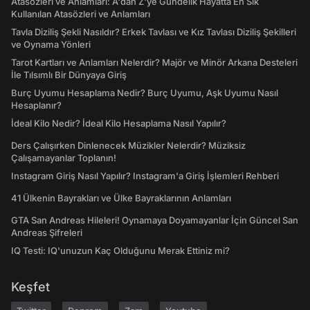
Atasözleri ve Anlamları: A'dan Z'ye Gündelik Hayatta En Sık
Kullanılan Atasözleri ve Anlamları
Tavla Diziliş Şekli Nasıldır? Erkek Tavlası ve Kız Tavlası Diziliş Şekilleri
ve Oynama Yönleri
Tarot Kartları ve Anlamları Nelerdir? Majör ve Minör Arkana Desteleri
İle Tılsımlı Bir Dünyaya Giriş
Burç Uyumu Hesaplama Nedir? Burç Uyumu, Aşk Uyumu Nasıl
Hesaplanır?
İdeal Kilo Nedir? İdeal Kilo Hesaplama Nasıl Yapılır?
Ders Çalışırken Dinlenecek Müzikler Nelerdir? Müziksiz
Çalışamayanlar Toplanın!
Instagram Giriş Nasıl Yapılır? Instagram'a Giriş İşlemleri Rehberi
41 Ülkenin Bayrakları ve Ülke Bayraklarının Anlamları
GTA San Andreas Hileleri! Oynamaya Doyamayanlar İçin Güncel San
Andreas Şifreleri
IQ Testi: IQ'unuzun Kaç Olduğunu Merak Ettiniz mi?
Keşfet