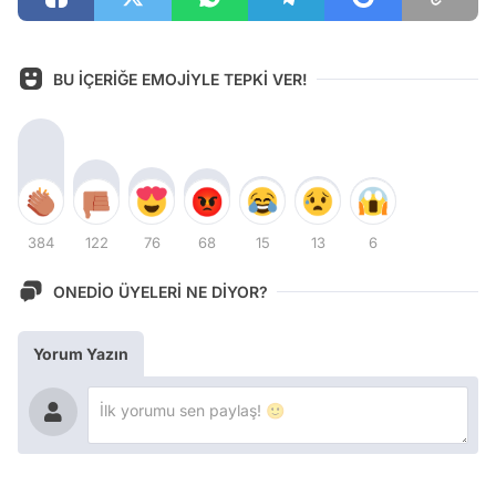
BU İÇERİĞE EMOJİYLE TEPKİ VER!
384
122
76
68
15
13
6
ONEDİO ÜYELERİ NE DİYOR?
Yorum Yazın