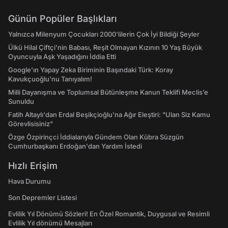
Günün Popüler Başlıkları
Yalnızca Milenyum Çocukları 2000'lilerin Çok İyi Bildiği Şeyler
Ülkü Hilal Çiftçi'nin Babası, Reşit Olmayan Kızının 10 Yaş Büyük
Oyuncuyla Aşk Yaşadığını İddia Etti
Google'ın Yapay Zeka Biriminin Başındaki Türk: Koray
Kavukçuoğlu'nu Tanıyalım!
Milli Dayanışma ve Toplumsal Bütünleşme Kanun Teklifi Meclis’e
Sunuldu
Fatih Altaylı'dan Erdal Beşikçioğlu'na Ağır Eleştiri: "Ulan Siz Kamu
Görevlisisiniz"
Özge Özpirinçci İddialarıyla Gündem Olan Kübra Süzgün
Cumhurbaşkanı Erdoğan'dan Yardım İstedi
Hızlı Erişim
Hava Durumu
Son Depremler Listesi
Evlilik Yıl Dönümü Sözleri! En Özel Romantik, Duygusal ve Resimli
Evlilik Yıl dönümü Mesajları