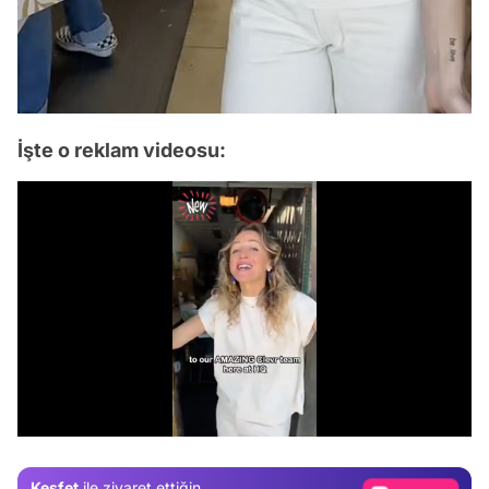
İşte o reklam videosu:
Video
Test
/
Gündem
Magazin
Keşfet
ile ziyaret ettiğin