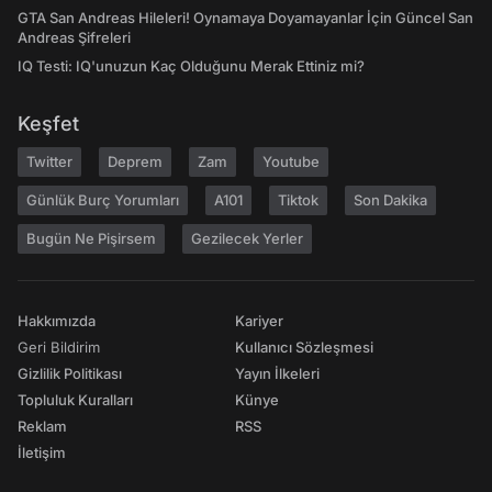
GTA San Andreas Hileleri! Oynamaya Doyamayanlar İçin Güncel San
Andreas Şifreleri
IQ Testi: IQ'unuzun Kaç Olduğunu Merak Ettiniz mi?
Keşfet
Twitter
Deprem
Zam
Youtube
Günlük Burç Yorumları
A101
Tiktok
Son Dakika
Bugün Ne Pişirsem
Gezilecek Yerler
Hakkımızda
Kariyer
Geri Bildirim
Kullanıcı Sözleşmesi
Gizlilik Politikası
Yayın İlkeleri
Topluluk Kuralları
Künye
Reklam
RSS
İletişim