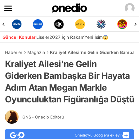
Güncel Konular
Liseler
2027 İçin Rakam
Yeni İsim😱
Haberler
Magazin
Kraliyet Ailesi'ne Gelin Giderken Bamba
Kraliyet Ailesi'ne Gelin
Giderken Bambaşka Bir Hayata
Adım Atan Megan Markle
Oyunculuktan Figüranlığa Düştü
GNS
- Onedio Editörü
Onedio’yu Google'a ekleyin