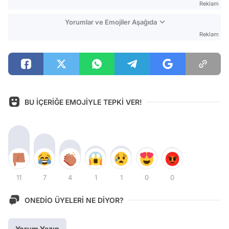
Reklam
Yorumlar ve Emojiler Aşağıda
Reklam
BU İÇERİĞE EMOJİYLE TEPKİ VER!
11
7
4
1
1
0
0
ONEDİO ÜYELERİ NE DİYOR?
Yorum Yazın