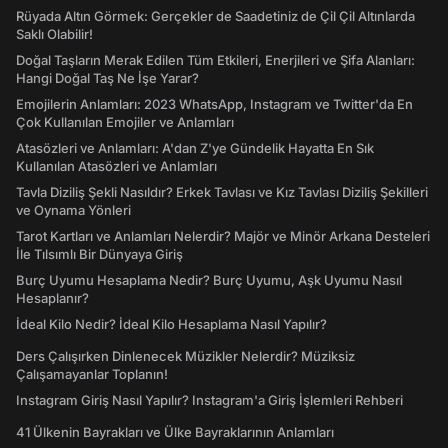
Rüyada Altın Görmek: Gerçekler de Saadetiniz de Çil Çil Altınlarda
Saklı Olabilir!
Doğal Taşların Merak Edilen Tüm Etkileri, Enerjileri ve Şifa Alanları:
Hangi Doğal Taş Ne İşe Yarar?
Emojilerin Anlamları: 2023 WhatsApp, Instagram ve Twitter'da En
Çok Kullanılan Emojiler ve Anlamları
Atasözleri ve Anlamları: A'dan Z'ye Gündelik Hayatta En Sık
Kullanılan Atasözleri ve Anlamları
Tavla Diziliş Şekli Nasıldır? Erkek Tavlası ve Kız Tavlası Diziliş Şekilleri
ve Oynama Yönleri
Tarot Kartları ve Anlamları Nelerdir? Majör ve Minör Arkana Desteleri
İle Tılsımlı Bir Dünyaya Giriş
Burç Uyumu Hesaplama Nedir? Burç Uyumu, Aşk Uyumu Nasıl
Hesaplanır?
İdeal Kilo Nedir? İdeal Kilo Hesaplama Nasıl Yapılır?
Ders Çalışırken Dinlenecek Müzikler Nelerdir? Müziksiz
Çalışamayanlar Toplanın!
Instagram Giriş Nasıl Yapılır? Instagram'a Giriş İşlemleri Rehberi
41 Ülkenin Bayrakları ve Ülke Bayraklarının Anlamları