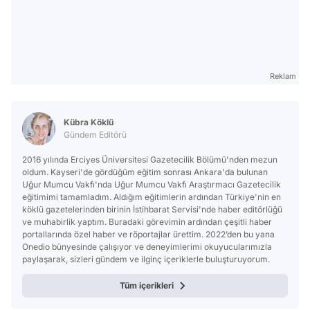
Reklam
Kübra Köklü
Gündem Editörü
2016 yılında Erciyes Üniversitesi Gazetecilik Bölümü'nden mezun
oldum. Kayseri'de gördüğüm eğitim sonrası Ankara'da bulunan
Uğur Mumcu Vakfı'nda Uğur Mumcu Vakfı Araştırmacı Gazetecilik
eğitimimi tamamladım. Aldığım eğitimlerin ardından Türkiye'nin en
köklü gazetelerinden birinin İstihbarat Servisi'nde haber editörlüğü
ve muhabirlik yaptım. Buradaki görevimin ardından çeşitli haber
portallarında özel haber ve röportajlar ürettim. 2022’den bu yana
Onedio bünyesinde çalışıyor ve deneyimlerimi okuyucularımızla
paylaşarak, sizleri gündem ve ilginç içeriklerle buluşturuyorum.
Tüm içerikleri