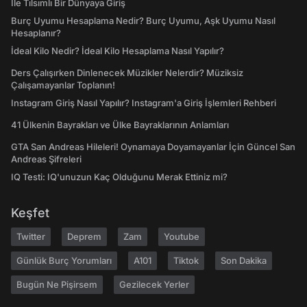
İle Tılsımlı Bir Dünyaya Giriş
Burç Uyumu Hesaplama Nedir? Burç Uyumu, Aşk Uyumu Nasıl
Hesaplanır?
İdeal Kilo Nedir? İdeal Kilo Hesaplama Nasıl Yapılır?
Ders Çalışırken Dinlenecek Müzikler Nelerdir? Müziksiz
Çalışamayanlar Toplanın!
Instagram Giriş Nasıl Yapılır? Instagram'a Giriş İşlemleri Rehberi
41 Ülkenin Bayrakları ve Ülke Bayraklarının Anlamları
GTA San Andreas Hileleri! Oynamaya Doyamayanlar İçin Güncel San
Andreas Şifreleri
IQ Testi: IQ'unuzun Kaç Olduğunu Merak Ettiniz mi?
Keşfet
Twitter
Deprem
Zam
Youtube
Günlük Burç Yorumları
A101
Tiktok
Son Dakika
Bugün Ne Pişirsem
Gezilecek Yerler