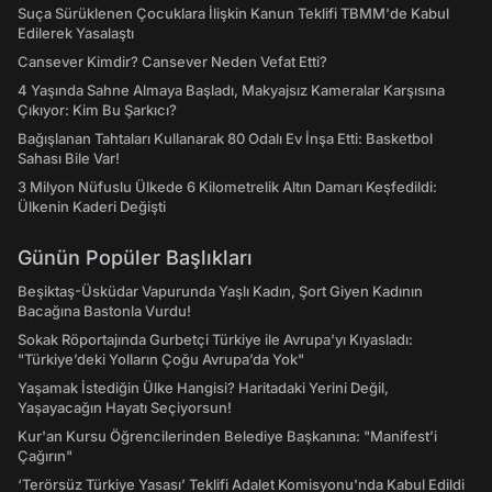
Suça Sürüklenen Çocuklara İlişkin Kanun Teklifi TBMM'de Kabul
Edilerek Yasalaştı
Cansever Kimdir? Cansever Neden Vefat Etti?
4 Yaşında Sahne Almaya Başladı, Makyajsız Kameralar Karşısına
Çıkıyor: Kim Bu Şarkıcı?
Bağışlanan Tahtaları Kullanarak 80 Odalı Ev İnşa Etti: Basketbol
Sahası Bile Var!
3 Milyon Nüfuslu Ülkede 6 Kilometrelik Altın Damarı Keşfedildi:
Ülkenin Kaderi Değişti
Günün Popüler Başlıkları
Beşiktaş-Üsküdar Vapurunda Yaşlı Kadın, Şort Giyen Kadının
Bacağına Bastonla Vurdu!
Sokak Röportajında Gurbetçi Türkiye ile Avrupa'yı Kıyasladı:
"Türkiye’deki Yolların Çoğu Avrupa’da Yok"
Yaşamak İstediğin Ülke Hangisi? Haritadaki Yerini Değil,
Yaşayacağın Hayatı Seçiyorsun!
Kur'an Kursu Öğrencilerinden Belediye Başkanına: "Manifest’i
Çağırın"
‘Terörsüz Türkiye Yasası’ Teklifi Adalet Komisyonu'nda Kabul Edildi