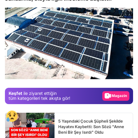
Video
Test
Gündem
Keşfet
ile ziyaret ettiğin
Magazin
tüm kategorileri tek akışta gör!
Video
Test
5 Yaşındaki Çocuk Şüpheli Şekilde
Hayatını Kaybetti: Son Sözü "Anne
Beni Bir Şey Isırdı" Oldu