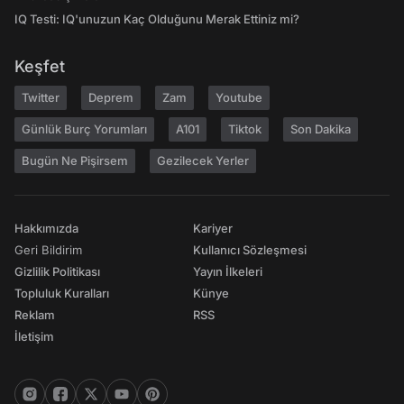
IQ Testi: IQ'unuzun Kaç Olduğunu Merak Ettiniz mi?
Keşfet
Twitter
Deprem
Zam
Youtube
Günlük Burç Yorumları
A101
Tiktok
Son Dakika
Bugün Ne Pişirsem
Gezilecek Yerler
Hakkımızda
Kariyer
Geri Bildirim
Kullanıcı Sözleşmesi
Gizlilik Politikası
Yayın İlkeleri
Topluluk Kuralları
Künye
Reklam
RSS
İletişim