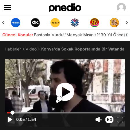
Güncel Konular
Bastonla Vurdu!
"Manyak Mısınız?"
30 Yıl Önce👀
Haberler
Video
Konya'da Sokak Röportajında Bir Vatandaş 
0:05
/
1:54