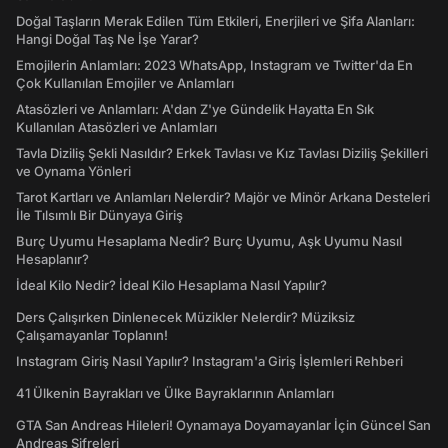
Doğal Taşların Merak Edilen Tüm Etkileri, Enerjileri ve Şifa Alanları:
Hangi Doğal Taş Ne İşe Yarar?
Emojilerin Anlamları: 2023 WhatsApp, Instagram ve Twitter'da En
Çok Kullanılan Emojiler ve Anlamları
Atasözleri ve Anlamları: A'dan Z'ye Gündelik Hayatta En Sık
Kullanılan Atasözleri ve Anlamları
Tavla Diziliş Şekli Nasıldır? Erkek Tavlası ve Kız Tavlası Diziliş Şekilleri
ve Oynama Yönleri
Tarot Kartları ve Anlamları Nelerdir? Majör ve Minör Arkana Desteleri
İle Tılsımlı Bir Dünyaya Giriş
Burç Uyumu Hesaplama Nedir? Burç Uyumu, Aşk Uyumu Nasıl
Hesaplanır?
İdeal Kilo Nedir? İdeal Kilo Hesaplama Nasıl Yapılır?
Ders Çalışırken Dinlenecek Müzikler Nelerdir? Müziksiz
Çalışamayanlar Toplanın!
Instagram Giriş Nasıl Yapılır? Instagram'a Giriş İşlemleri Rehberi
41 Ülkenin Bayrakları ve Ülke Bayraklarının Anlamları
GTA San Andreas Hileleri! Oynamaya Doyamayanlar İçin Güncel San
Andreas Şifreleri