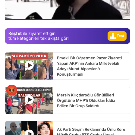
Gündem
/
Magazin
Video
Keşfet
ile ziyaret ettiğin
Test
tüm kategorileri tek akışta gör!
Emekli Bir Öğretmen Pazar Ziyareti
Yapan AKP'nin Ankara Milletvekili
Adayı Murat Alparslan'ı
Konuşturmadı
Mersin Kılıçdaroğlu Gönüllüleri
Örgütüne MHP'li Oldukları İddia
Edilen Bir Grup Saldırdı
Ak Parti Seçim Reklamında Ünlü Kore
Müzik Grubu BTS Grubu Üyesi