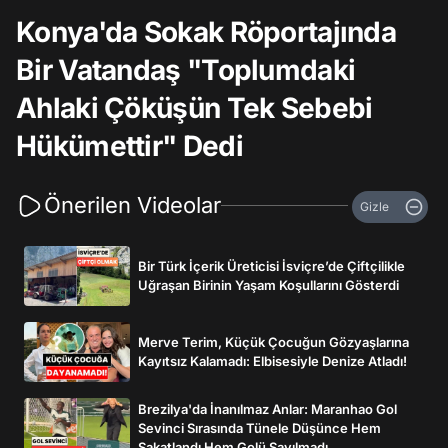
Konya'da Sokak Röportajında
Bir Vatandaş "Toplumdaki
Ahlaki Çöküşün Tek Sebebi
Hükümettir" Dedi
Önerilen Videolar
Gizle
Bir Türk İçerik Üreticisi İsviçre’de Çiftçilikle
Uğraşan Birinin Yaşam Koşullarını Gösterdi
Merve Terim, Küçük Çocuğun Gözyaşlarına
Kayıtsız Kalamadı: Elbisesiyle Denize Atladı!
Brezilya'da İnanılmaz Anlar: Maranhao Gol
Sevinci Sırasında Tünele Düşünce Hem
Sakatlandı Hem Golü Sayılmadı