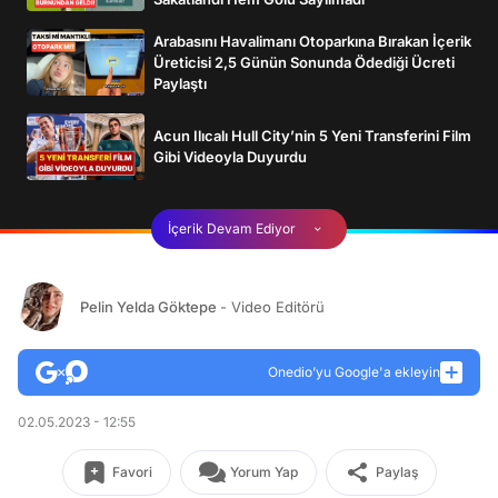
Arabasını Havalimanı Otoparkına Bırakan İçerik
Üreticisi 2,5 Günün Sonunda Ödediği Ücreti
Paylaştı
Acun Ilıcalı Hull City’nin 5 Yeni Transferini Film
Gibi Videoyla Duyurdu
İçerik Devam Ediyor
Pelin Yelda Göktepe
- Video Editörü
Onedio’yu Google'a ekleyin
02.05.2023 - 12:55
Favori
Yorum Yap
Paylaş