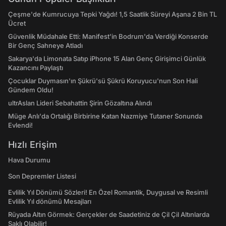
Çeşme'de Kumrucuya Tepki Yağdı! 1,5 Saatlik Süreyi Aşana 2 Bin TL
Ücret
Güvenlik Müdahale Etti: Manifest'in Bodrum'da Verdiği Konserde
Bir Genç Sahneye Atladı
Sakarya'da Limonata Satıp iPhone 15 Alan Genç Girişimci Günlük
Kazancını Paylaştı
Çocuklar Duymasın'ın Şükrü'sü Şükrü Koruyucu'nun Son Hali
Gündem Oldu!
ultrAslan Lideri Sebahattin Şirin Gözaltına Alındı
Müge Anlı'da Ortalığı Birbirine Katan Nazmiye Tutaner Sonunda
Evlendi!
Hızlı Erişim
Hava Durumu
Son Depremler Listesi
Evlilik Yıl Dönümü Sözleri! En Özel Romantik, Duygusal ve Resimli
Evlilik Yıl dönümü Mesajları
Rüyada Altın Görmek: Gerçekler de Saadetiniz de Çil Çil Altınlarda
Saklı Olabilir!