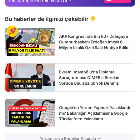
tüm kategorileri tek akışta gör!
Video
Bu haberler de ilginizi çekebilir 👇
Test
AKP Kongresinde Bin 607 Delegeye
Cumhurbaşkanı Erdoğan İmzalı 6
Milyon Liralık Özel Saat Hediye Edildi
Ekrem İmamoğlu’na Diploma
Soruşturması: CİMER’e Sorulan
Soruda Usulsüzlük Yok Denmiş
Google’da Yorum Yapmak Yasaklandı
mı? Bakanlığın Açıklamasına Google
Türkiye'den Yalanlama
Yorumlar ve Emojiler Aşağıda