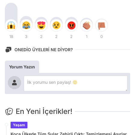
18
3
2
2
2
1
0
ONEDİO ÜYELERİ NE DİYOR?
Yorum Yazın
En Yeni İçerikler!
Yaşam
Koca Ülkede Tüm Sular Zehirli Çıktı: Temizlemesi Asırlar