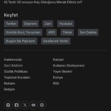
IQ Testi: IQ'unuzun Kaç Olduğunu Merak Ettiniz mi?
Keşfet
Twitter
Deprem
Zam
Youtube
Günlük Burç Yorumları
A101
Tiktok
Son Dakika
Bugün Ne Pişirsem
Gezilecek Yerler
Hakkımızda
Kariyer
Geri Bildirim
Kullanıcı Sözleşmesi
Gizlilik Politikası
Yayın İlkeleri
Topluluk Kuralları
Künye
Reklam
RSS
İletişim