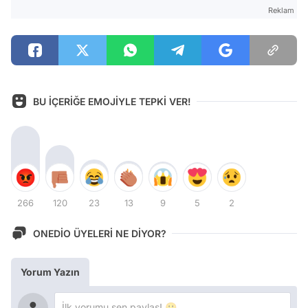
Reklam
BU İÇERİĞE EMOJİYLE TEPKİ VER!
266
120
23
13
9
5
2
ONEDİO ÜYELERİ NE DİYOR?
Yorum Yazın