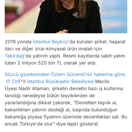
2019 yılında
İstanbul
Beykoz
'da kurulan şirket, haşarat
ilacı ve diğer zirai-kimyasal ürün imalatı için
Tekirdağ
'da yatırım yaptı. Resmi kayıtlarda sabit yatım
tutarı 2 milyon 520 bin TL olarak yer aldı.
Sözcü gazetesinden Özlem Güvemli’nin haberine göre,
CHP
'li
İstanbul Büyükşehir Belediyesi
Meclis
Üyesi Nadir Ataman, şirketin devletin bazı iş kollarına
Video
tanıdığı neredeyse bütün teşviklerden de
yararlandığına dikkat çekerek, “Devletten teşvik al,
Test
bakanlıktan yatırım desteği al, başında bulunduğun
Gündem
bakanlığa piyasa fiyatının üzerinde dezenfektan sat. Bu
ancak Türkiye'de olur” diye tepki gösterdi.
Magazin