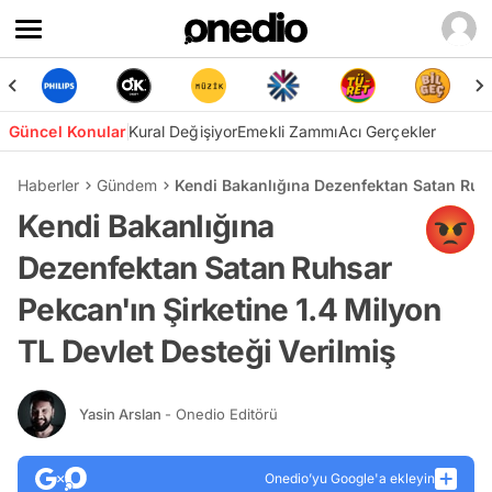
Güncel Konular
Kural Değişiyor
Emekli Zammı
Acı Gerçekler
Haberler
Gündem
Kendi Bakanlığına Dezenfektan Satan Ruhsa
Kendi Bakanlığına
Dezenfektan Satan Ruhsar
Pekcan'ın Şirketine 1.4 Milyon
TL Devlet Desteği Verilmiş
Yasin Arslan
- Onedio Editörü
Onedio’yu Google'a ekleyin