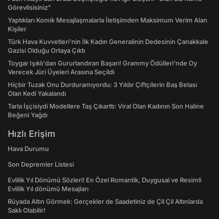
Görevlisisiniz"
Yaptıkları Komik Mesajlaşmalarla İletişimden Maksimum Verim Alan
Kişiler
Türk Hava Kuvvetleri'nin İlk Kadın Generalinin Dedesinin Çanakkale
Gazisi Olduğu Ortaya Çıktı
Toygar Işıklı'dan Gururlandıran Başarı! Grammy Ödülleri'nde Oy
Verecek Jüri Üyeleri Arasına Seçildi
Hiçbir Tuzak Onu Durduramıyordu: 3 Yıldır Çiftçilerin Baş Belası
Olan Kedi Yakalandı
Tarla İşçisiydi Modellere Taş Çıkarttı: Viral Olan Kadının Son Haline
Beğeni Yağdı
Hızlı Erişim
Hava Durumu
Son Depremler Listesi
Evlilik Yıl Dönümü Sözleri! En Özel Romantik, Duygusal ve Resimli
Evlilik Yıl dönümü Mesajları
Rüyada Altın Görmek: Gerçekler de Saadetiniz de Çil Çil Altınlarda
Saklı Olabilir!