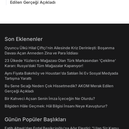
Edilen Gerçeği Açıkladı
Son Eklenenler
Oyuncu Ülkü Hilal Çiftçi'nin Ailesinde Kriz Derinleşti: Boşanma
Davası Açan Anneden Zina ve Para İddiası
23 Ülkede Yüzlerce Mağazası Olan Türk Markasından 'Çekilme'
Kararı: Rusya’daki Tüm Mağazalar Kapanıyor!
Aynı Fiyata Bakırköy ve Houstan'da Satılan İki Ev Sosyal Medyada
Tartışma Yarattı
Bu Sene Sıcağı Neden Çok Hissetmedik? AKOM Merak Edilen
Gerçeği Açıkladı
Bir Kahveci Açsan Senin İmza İçeceğin Ne Olurdu?
Bilgiden Hâle Geçmek: Hâl Bilgisi İnsanı Neye Kavuşturur?
Günün Popüler Başlıkları
Fatih Altaylı'dan Erdal Beşikçioğlu'na Ağır Eleştiri: "Ulan Siz Kamu