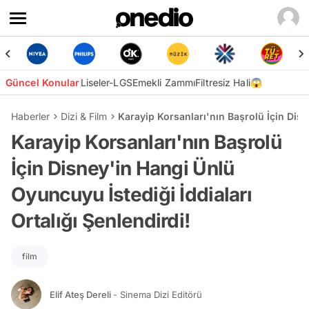
Güncel Konular
Liseler-LGS
Emekli Zammı
Filtresiz Hali😱
Haberler
Dizi & Film
Karayip Korsanları'nın Başrolü İçin Disn
Karayip Korsanları'nın Başrolü
İçin Disney'in Hangi Ünlü
Oyuncuyu İstediği İddiaları
Ortalığı Şenlendirdi!
film
Elif Ateş Dereli
- Sinema Dizi Editörü