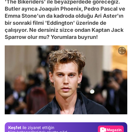
'The Bikeriders' ile beyazperdede göreceğiz.
Butler ayrıca Joaquin Phoenix, Pedro Pascal ve
Emma Stone'un da kadroda olduğu Ari Aster'ın
bir sonraki filmi 'Eddington' üzerinde de
çalışıyor. Ne dersiniz sizce ondan Kaptan Jack
Sparrow olur mu? Yorumlara buyrun!
Video
Test
Gündem
Keşfet
ile ziyaret ettiğin
Magazin