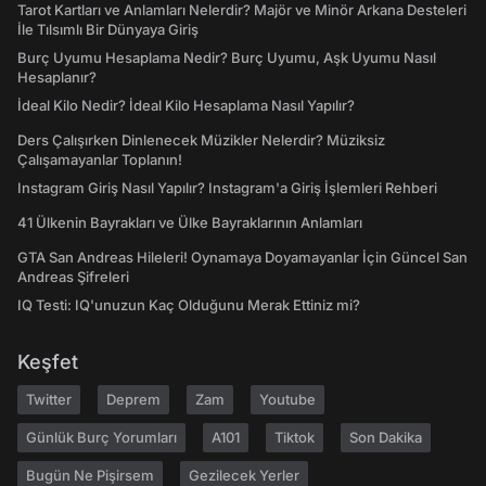
Tarot Kartları ve Anlamları Nelerdir? Majör ve Minör Arkana Desteleri
İle Tılsımlı Bir Dünyaya Giriş
Burç Uyumu Hesaplama Nedir? Burç Uyumu, Aşk Uyumu Nasıl
Hesaplanır?
İdeal Kilo Nedir? İdeal Kilo Hesaplama Nasıl Yapılır?
Ders Çalışırken Dinlenecek Müzikler Nelerdir? Müziksiz
Çalışamayanlar Toplanın!
Instagram Giriş Nasıl Yapılır? Instagram'a Giriş İşlemleri Rehberi
41 Ülkenin Bayrakları ve Ülke Bayraklarının Anlamları
GTA San Andreas Hileleri! Oynamaya Doyamayanlar İçin Güncel San
Andreas Şifreleri
IQ Testi: IQ'unuzun Kaç Olduğunu Merak Ettiniz mi?
Keşfet
Twitter
Deprem
Zam
Youtube
Günlük Burç Yorumları
A101
Tiktok
Son Dakika
Bugün Ne Pişirsem
Gezilecek Yerler