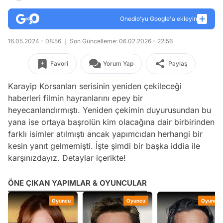
Onedio’yu Google'a ekleyin
16.05.2024 - 08:56
Son Güncelleme: 06.02.2026 - 22:56
Favori
Yorum Yap
Paylaş
Karayip Korsanları serisinin yeniden çekileceği
haberleri filmin hayranlarını epey bir
heyecanlandırmıştı. Yeniden çekimin duyurusundan bu
yana ise ortaya başrolün kim olacağına dair birbirinden
farklı isimler atılmıştı ancak yapımcıdan herhangi bir
kesin yanıt gelmemişti. İşte şimdi bir başka iddia ile
karşınızdayız. Detaylar içerikte!
ÖNE ÇIKAN YAPIMLAR & OYUNCULAR
Oyuncu
Oyuncu
Oyuncu