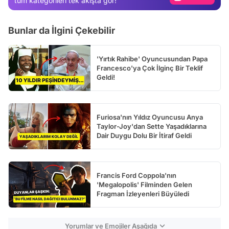
tüm kategorileri tek akışta gör!
Video
Bunlar da İlgini Çekebilir
Test
'Yırtık Rahibe' Oyuncusundan Papa
Francesco'ya Çok İlginç Bir Teklif
Geldi!
Furiosa'nın Yıldız Oyuncusu Anya
Taylor-Joy'dan Sette Yaşadıklarına
Dair Duygu Dolu Bir İtiraf Geldi
Francis Ford Coppola'nın
'Megalopolis' Filminden Gelen
Fragman İzleyenleri Büyüledi
Yorumlar ve Emojiler Aşağıda