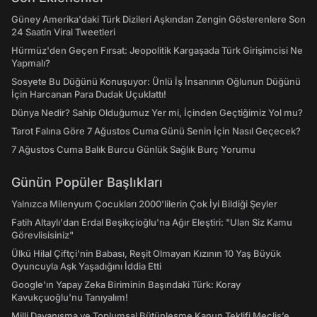
Güney Amerika'daki Türk Dizileri Aşkından Zengin Gösterenlere Son
24 Saatin Viral Tweetleri
Hürmüz'den Geçen Fırsat: Jeopolitik Kargaşada Türk Girişimcisi Ne
Yapmalı?
Sosyete Bu Düğünü Konuşuyor: Ünlü İş İnsanının Oğlunun Düğünü
İçin Harcanan Para Dudak Uçuklattı!
Dünya Nedir? Sahip Olduğumuz Yer mi, İçinden Geçtiğimiz Yol mu?
Tarot Falına Göre 7 Ağustos Cuma Günü Senin İçin Nasıl Geçecek?
7 Ağustos Cuma Balık Burcu Günlük Sağlık Burç Yorumu
Günün Popüler Başlıkları
Yalnızca Milenyum Çocukları 2000'lilerin Çok İyi Bildiği Şeyler
Fatih Altaylı'dan Erdal Beşikçioğlu'na Ağır Eleştiri: "Ulan Siz Kamu
Görevlisisiniz"
Ülkü Hilal Çiftçi'nin Babası, Reşit Olmayan Kızının 10 Yaş Büyük
Oyuncuyla Aşk Yaşadığını İddia Etti
Google'ın Yapay Zeka Biriminin Başındaki Türk: Koray
Kavukçuoğlu'nu Tanıyalım!
Milli Dayanışma ve Toplumsal Bütünleşme Kanun Teklifi Meclis’e