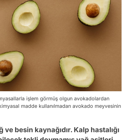
imyasallarla işlem görmüş olgun avokadolardan
e kimyasal madde kullanılmadan avokado meyvesinin
ağ ve besin kaynağıdır. Kalp hastalığı
bilecek tekli doymamış yağ asitleri