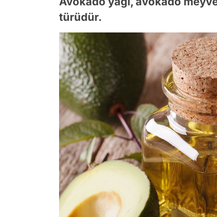
Avokado yağı, avokado meyvesi
türüdür.