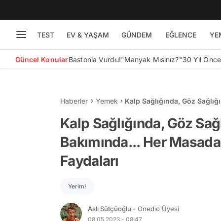
TEST
EV & YAŞAM
GÜNDEM
EĞLENCE
YE
Güncel Konular
Bastonla Vurdu!
"Manyak Mısınız?"
30 Yıl Önc
Haberler
Yemek
Kalp Sağlığında, Göz Sağlığ
Yağının Faydaları
Kalp Sağlığında, Göz Sağl
Bakımında... Her Masada
Faydaları
Yerim!
Aslı Sütçüoğlu
- Onedio Üyesi
08.05.2023 - 08:47