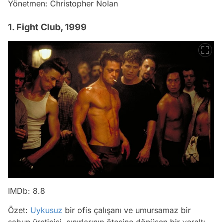
Yönetmen: Christopher Nolan
1. Fight Club, 1999
IMDb: 8.8
Özet:
Uykusuz
bir ofis çalışanı ve umursamaz bir