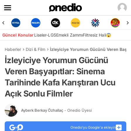
Güncel Konular
Liseler-LGS
Emekli Zammı
Filtresiz Hali😱
Haberler
Dizi & Film
İzleyiciye Yorumun Gücünü Veren Başyapı
İzleyiciye Yorumun Gücünü
Veren Başyapıtlar: Sinema
Tarihinde Kafa Karıştıran Ucu
Açık Sonlu Filmler
Ayberk Berkay Özhallaç
- Onedio Üyesi
Onedio’yu Google'a ekleyin