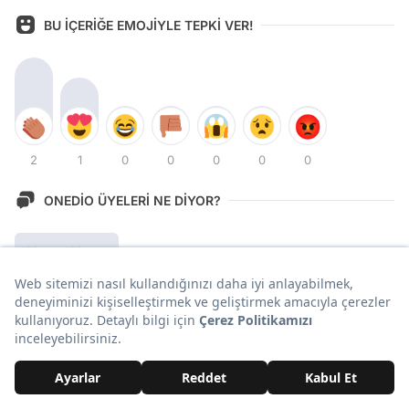
BU İÇERİĞE EMOJİYLE TEPKİ VER!
2
1
0
0
0
0
0
ONEDİO ÜYELERİ NE DİYOR?
Yorum Yazın
En Yeni İçerikler!