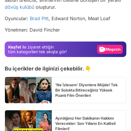
sabun üreticisi, sınırlarının ötesine dönüşen bir yeraltı
dövüş kulübü
oluşturur.
Video
Oyuncular:
Brad Pitt
, Edward Norton, Meat Loaf
Test
Yönetmen: David Fincher
Gündem
Magazin
Keşfet
ile ziyaret ettiğin
Video
tüm kategorileri tek akışta gör!
Test
Bu içerikler de ilginizi çekebilir. 👇
'Ne İzlesem' Diyenlere Müjde! Tek
Bir Solukta Bitireceğiniz Yüksek
Puanlı Film Önerileri
Ayırdığınız Her Dakikanın Hakkını
Verecekler: Son Yılların En Kaliteli
Filmleri!