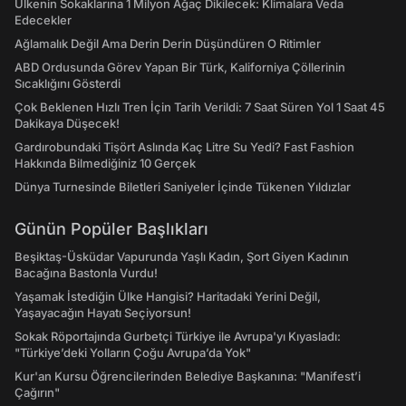
Ülkenin Sokaklarına 1 Milyon Ağaç Dikilecek: Klimalara Veda
Edecekler
Ağlamalık Değil Ama Derin Derin Düşündüren O Ritimler
ABD Ordusunda Görev Yapan Bir Türk, Kaliforniya Çöllerinin
Sıcaklığını Gösterdi
Çok Beklenen Hızlı Tren İçin Tarih Verildi: 7 Saat Süren Yol 1 Saat 45
Dakikaya Düşecek!
Gardırobundaki Tişört Aslında Kaç Litre Su Yedi? Fast Fashion
Hakkında Bilmediğiniz 10 Gerçek
Dünya Turnesinde Biletleri Saniyeler İçinde Tükenen Yıldızlar
Günün Popüler Başlıkları
Beşiktaş-Üsküdar Vapurunda Yaşlı Kadın, Şort Giyen Kadının
Bacağına Bastonla Vurdu!
Yaşamak İstediğin Ülke Hangisi? Haritadaki Yerini Değil,
Yaşayacağın Hayatı Seçiyorsun!
Sokak Röportajında Gurbetçi Türkiye ile Avrupa'yı Kıyasladı:
"Türkiye’deki Yolların Çoğu Avrupa’da Yok"
Kur'an Kursu Öğrencilerinden Belediye Başkanına: "Manifest’i
Çağırın"