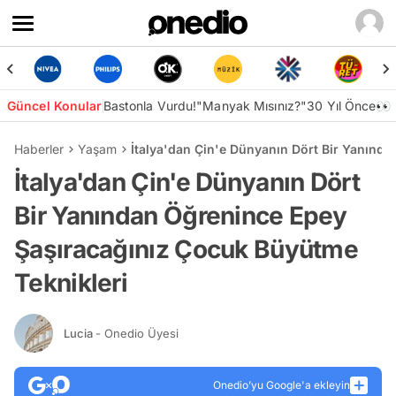
Güncel Konular
Bastonla Vurdu!
"Manyak Mısınız?"
30 Yıl Önce👀
Haberler
Yaşam
İtalya'dan Çin'e Dünyanın Dört Bir Yanınd
İtalya'dan Çin'e Dünyanın Dört
Bir Yanından Öğrenince Epey
Şaşıracağınız Çocuk Büyütme
Teknikleri
Lucia
- Onedio Üyesi
Onedio’yu Google'a ekleyin