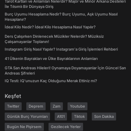
Tarot Kartları ve Anlamları Nelerdir? Majör ve Minör Arkana Desteleri
İle Tılsımlı Bir Dünyaya Giriş
Burç Uyumu Hesaplama Nedir? Burç Uyumu, Aşk Uyumu Nasıl
Hesaplanır?
İdeal Kilo Nedir? İdeal Kilo Hesaplama Nasıl Yapılır?
Ders Çalışırken Dinlenecek Müzikler Nelerdir? Müziksiz
Çalışamayanlar Toplanın!
Instagram Giriş Nasıl Yapılır? Instagram'a Giriş İşlemleri Rehberi
41 Ülkenin Bayrakları ve Ülke Bayraklarının Anlamları
GTA San Andreas Hileleri! Oynamaya Doyamayanlar İçin Güncel San
Andreas Şifreleri
IQ Testi: IQ'unuzun Kaç Olduğunu Merak Ettiniz mi?
Keşfet
Twitter
Deprem
Zam
Youtube
Günlük Burç Yorumları
A101
Tiktok
Son Dakika
Bugün Ne Pişirsem
Gezilecek Yerler