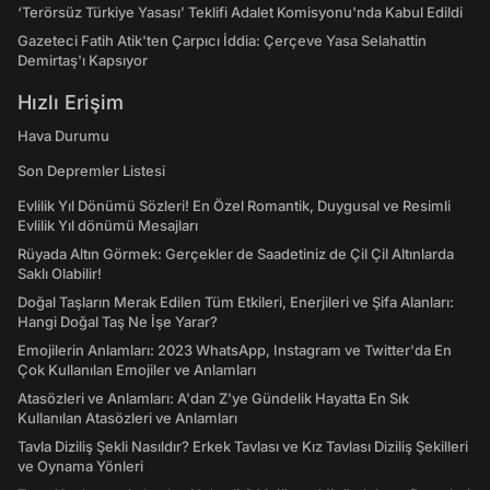
‘Terörsüz Türkiye Yasası’ Teklifi Adalet Komisyonu'nda Kabul Edildi
Gazeteci Fatih Atik'ten Çarpıcı İddia: Çerçeve Yasa Selahattin
Demirtaş'ı Kapsıyor
Hızlı Erişim
Hava Durumu
Son Depremler Listesi
Evlilik Yıl Dönümü Sözleri! En Özel Romantik, Duygusal ve Resimli
Evlilik Yıl dönümü Mesajları
Rüyada Altın Görmek: Gerçekler de Saadetiniz de Çil Çil Altınlarda
Saklı Olabilir!
Doğal Taşların Merak Edilen Tüm Etkileri, Enerjileri ve Şifa Alanları:
Hangi Doğal Taş Ne İşe Yarar?
Emojilerin Anlamları: 2023 WhatsApp, Instagram ve Twitter'da En
Çok Kullanılan Emojiler ve Anlamları
Atasözleri ve Anlamları: A'dan Z'ye Gündelik Hayatta En Sık
Kullanılan Atasözleri ve Anlamları
Tavla Diziliş Şekli Nasıldır? Erkek Tavlası ve Kız Tavlası Diziliş Şekilleri
ve Oynama Yönleri