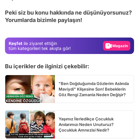
Video
Peki siz bu konu hakkında ne düşünüyorsunuz?
Test
Yorumlarda bizimle paylaşın!
Gündem
Magazin
Keşfet
ile ziyaret ettiğin
Video
tüm kategorileri tek akışta gör!
Test
Bu içerikler de ilginizi çekebilir:
"Ben Doğduğumda Gözlerim Aslında
Maviydi" Klişesine Son! Bebeklerin
Göz Rengi Zamanla Neden Değişir?
Yaşımız İlerledikçe Çocukluk
Anılarımızı Neden Unuturuz?
Çocukluk Amnezisi Nedir?