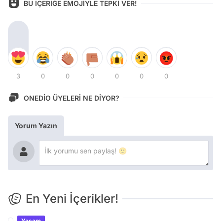
BU İÇERİĞE EMOJİYLE TEPKİ VER!
3
0
0
0
0
0
0
ONEDİO ÜYELERİ NE DİYOR?
Yorum Yazın
En Yeni İçerikler!
Yaşam