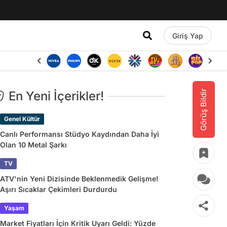
Giriş Yap
Görüş Bildir
En Yeni İçerikler!
Genel Kültür
Canlı Performansı Stüdyo Kaydından Daha İyi
Olan 10 Metal Şarkı
TV
ATV'nin Yeni Dizisinde Beklenmedik Gelişme!
Aşırı Sıcaklar Çekimleri Durdurdu
Yaşam
Market Fiyatları İçin Kritik Uyarı Geldi: Yüzde