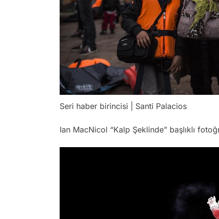
Seri haber birincisi | Santi Palacios
Ian MacNicol “Kalp Şeklinde” başlıklı fotoğr