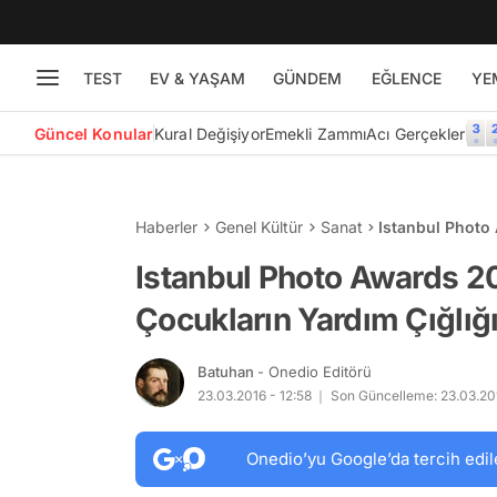
TEST
EV & YAŞAM
GÜNDEM
EĞLENCE
YE
Güncel Konular
Kural Değişiyor
Emekli Zammı
Acı Gerçekler
Haberler
Genel Kültür
Sanat
Istanbul Photo 
Yardım Çığlığı'
Istanbul Photo Awards 201
Çocukların Yardım Çığlığı
Batuhan
- Onedio Editörü
23.03.2016 - 12:58
Son Güncelleme: 23.03.201
Onedio’yu Google’da tercih edil