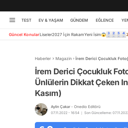
TEST
EV & YAŞAM
GÜNDEM
EĞLENCE
YE
Güncel Konular
Liseler
2027 İçin Rakam
Yeni İsim😱
Haberler
Magazin
İrem Derici Çocukluk Fotoğ
Paylaşımları (7 Kasım)
İrem Derici Çocukluk Foto
Ünlülerin Dikkat Çeken I
Kasım)
Aylin Çakar
- Onedio Editörü
07.11.2022 - 16:54
Son Güncelleme: 07.11.2022