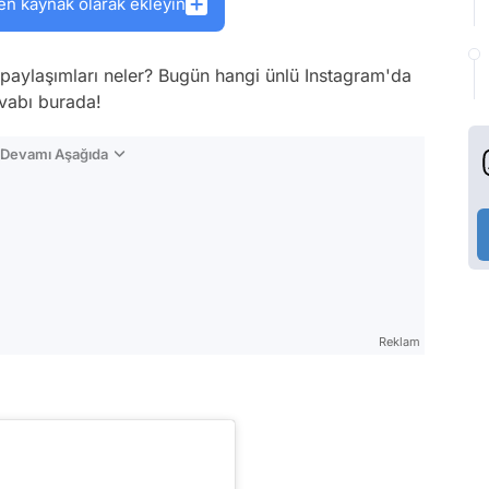
en kaynak olarak ekleyin
paylaşımları neler? Bugün hangi ünlü Instagram'da
evabı burada!
n Devamı Aşağıda
Reklam