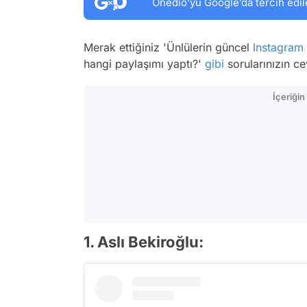
Onedio’yu Google’da tercih edil
Merak ettiğiniz 'Ünlülerin güncel
Instagram
hangi paylaşımı yaptı?'
gibi
sorularınızın c
İçeriği
1. Aslı Bekiroğlu: