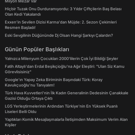
Milyon Mezar Var
Hiçbir Tuzak Onu Durduramıyordu: 3 Yıldır Çiftçilerin Baş Belası
Olan Kedi Yakalandı
Exxen'in Sevilen Dizisi Karma'dan Müjde: 2. Sezon Çekimleri
Resmen Başladı!
Eski Sevgilinin Düğününde Dj Olsan Hangi Şarkıyı Çalardın?
Günün Popüler Başlıkları
Yalnızca Milenyum Çocukları 2000'lilerin Çok İyi Bildiği Şeyler
Fatih Altaylı'dan Erdal Beşikçioğlu'na Ağır Eleştiri: "Ulan Siz Kamu
Görevlisisiniz"
Google'ın Yapay Zeka Biriminin Başındaki Türk: Koray
Kavukçuoğlu'nu Tanıyalım!
Türk Hava Kuvvetleri'nin İlk Kadın Generalinin Dedesinin Çanakkale
Gazisi Olduğu Ortaya Çıktı
LGS Yerleştirmelerinin Ardından Türkiye'nin En Yüksek Puanlı
Liseleri Belli Oldu
Yaptıkları Komik Mesajlaşmalarla İletişimden Maksimum Verim Alan
Kişiler