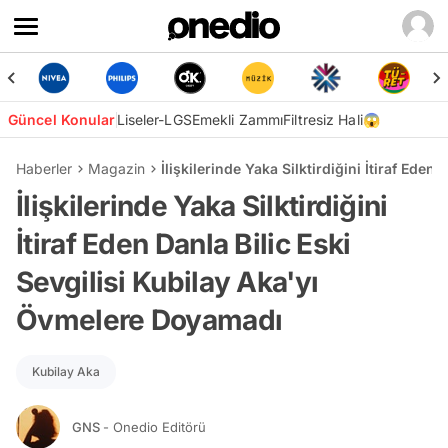
Güncel Konular
Liseler-LGS
Emekli Zammı
Filtresiz Hali😱
Haberler
Magazin
İlişkilerinde Yaka Silktirdiğini İtiraf Ede
İlişkilerinde Yaka Silktirdiğini
İtiraf Eden Danla Bilic Eski
Sevgilisi Kubilay Aka'yı
Övmelere Doyamadı
Kubilay Aka
GNS
- Onedio Editörü