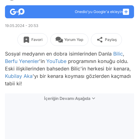
Onedio’yu Google'a ekleyin
19.05.2024 - 20:53
Favori
Yorum Yap
Paylaş
Sosyal medyanın en dobra isimlerinden Danla
Bilic
,
Berfu Yenenler
'in
YouTube
programının konuğu oldu.
Eski ilişkilerinden bahseden Bilic'in herkesi bir kenara,
Kubilay Aka
'yı bir kenara koyması gözlerden kaçmadı
tabii ki!
İçeriğin Devamı Aşağıda