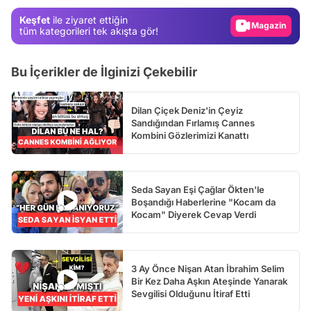
Magazin
Keşfet
ile ziyaret ettiğin
Video
tüm kategorileri tek akışta gör!
Test
Bu İçerikler de İlginizi Çekebilir
Dilan Çiçek Deniz'in Çeyiz
Sandığından Fırlamış Cannes
Kombini Gözlerimizi Kanattı
Seda Sayan Eşi Çağlar Ökten'le
Boşandığı Haberlerine "Kocam da
Kocam" Diyerek Cevap Verdi
3 Ay Önce Nişan Atan İbrahim Selim
Bir Kez Daha Aşkın Ateşinde Yanarak
Sevgilisi Olduğunu İtiraf Etti