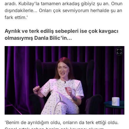
aradı. Kubilay'la tamamen arkadaş gibiyiz şu an. Onun
dışındakilerle... Onları çok sevmiyorum herhalde şu an
fark ettim.'
Ayrılık ve terk ediliş sebepleri ise çok kavgacı
olmasıymış Danla Bilic'in...
'Benim de ayrıldığım oldu, onların da terk ettiği oldu.