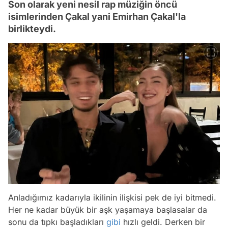
Son olarak yeni nesil rap müziğin öncü
isimlerinden Çakal yani Emirhan Çakal'la
birlikteydi.
Anladığımız kadarıyla ikilinin ilişkisi pek de iyi bitmedi.
Her ne kadar büyük bir aşk yaşamaya başlasalar da
sonu da tıpkı başladıkları
gibi
hızlı geldi. Derken bir