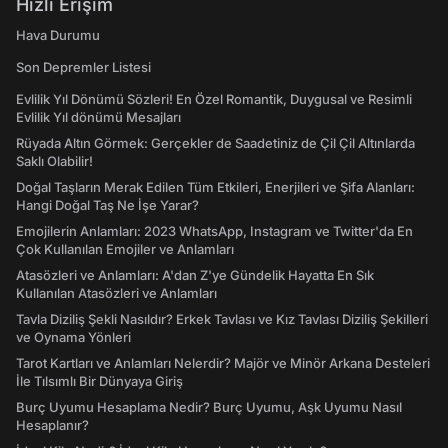
Hızlı Erişim
Hava Durumu
Son Depremler Listesi
Evlilik Yıl Dönümü Sözleri! En Özel Romantik, Duygusal ve Resimli
Evlilik Yıl dönümü Mesajları
Rüyada Altın Görmek: Gerçekler de Saadetiniz de Çil Çil Altınlarda
Saklı Olabilir!
Doğal Taşların Merak Edilen Tüm Etkileri, Enerjileri ve Şifa Alanları:
Hangi Doğal Taş Ne İşe Yarar?
Emojilerin Anlamları: 2023 WhatsApp, Instagram ve Twitter'da En
Çok Kullanılan Emojiler ve Anlamları
Atasözleri ve Anlamları: A'dan Z'ye Gündelik Hayatta En Sık
Kullanılan Atasözleri ve Anlamları
Tavla Diziliş Şekli Nasıldır? Erkek Tavlası ve Kız Tavlası Diziliş Şekilleri
ve Oynama Yönleri
Tarot Kartları ve Anlamları Nelerdir? Majör ve Minör Arkana Desteleri
İle Tılsımlı Bir Dünyaya Giriş
Burç Uyumu Hesaplama Nedir? Burç Uyumu, Aşk Uyumu Nasıl
Hesaplanır?