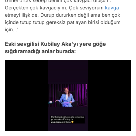
Genel ortak sebep benim çok kavgacı oluşum.
Gerçekten çok kavgacıyım. Çok seviyorum
kavga
etmeyi ilişkide. Durup dururken değil ama ben çok
içinde tutup tutup gereksiz patlayan birisi olduğum
için...'
Eski sevgilisi Kubilay Aka'yı yere göğe
sığdıramadığı anlar burada:
Video
Test
/
Gündem