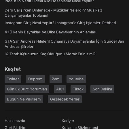
İdeal Kilo Nedir? İdeal Kilo Hesaplama Nasıl Yapılır?
Ders Çalışırken Dinlenecek Müzikler Nelerdir? Müziksiz
Çalışamayanlar Toplanın!
Instagram Giriş Nasıl Yapılır? Instagram'a Giriş İşlemleri Rehberi
41 Ülkenin Bayrakları ve Ülke Bayraklarının Anlamları
GTA San Andreas Hileleri! Oynamaya Doyamayanlar İçin Güncel San
Andreas Şifreleri
IQ Testi: IQ'unuzun Kaç Olduğunu Merak Ettiniz mi?
Keşfet
Twitter
Deprem
Zam
Youtube
Günlük Burç Yorumları
A101
Tiktok
Son Dakika
Bugün Ne Pişirsem
Gezilecek Yerler
Hakkımızda
Kariyer
Geri Bildirim
Kullanıcı Sözleşmesi