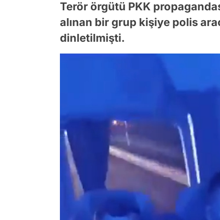
Terör örgütü PKK propagandası
alınan bir grup kişiye polis a
dinletilmişti.