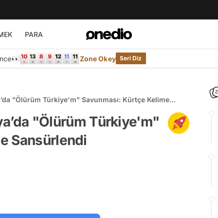
MEK
PARA
Önce👀
Zone Okey
Seri Diz
aya’da "Ölürüm Türkiye'm" Savunması: Kürtçe Kelime
kaya’da "Ölürüm Türkiye'm"
e Sansürlendi