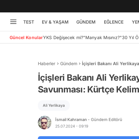
TEST
EV & YAŞAM
GÜNDEM
EĞLENCE
YE
Güncel Konular
YKS Değişecek mi?
"Manyak Mısınız?"
30 Yıl 
Haberler
Gündem
İçişleri Bakanı Ali Yerlik
Sansürlendi
İçişleri Bakanı Ali Yerli
Savunması: Kürtçe Kelim
Ali Yerlikaya
İsmail Kahraman
- Gündem Editörü
25.07.2024 - 09:19