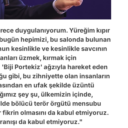
rece duygulanıyorum. Yüreğim kıpır
ı bugün hepimizi, bu salonda bulunan
un kesinlikle ve kesinlikle savcının
sanları üzmek, kırmak için
Biji Portekiz' ağzıyla hareket eden
u gibi, bu zihniyette olan insanların
asından en ufak şekilde üzüntü
mız şey şu, ülkemizin içinde,
kilde bölücü terör örgütü mensubu
r fikrin olmasını da kabul etmiyoruz.
ranışı da kabul etmiyoruz."