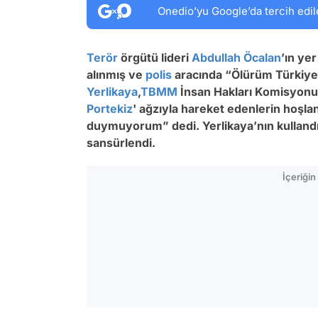
Onedio’yu Google’da tercih edil
Terör
örgütü lideri
Abdullah Öcalan
’ın yer
alınmış ve
polis
aracında “Ölürüm Türkiye’m
Yerlikaya
,
TBMM
İnsan Hakları Komisyonu’
Portekiz
' ağzıyla hareket edenlerin hoşl
duymuyorum” dedi. Yerlikaya’nın kullandığ
sansürlendi.
İçeriği